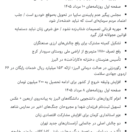
صفحه اول روزنامه‌های 10 مرداد 1405
مجلس پیگیر عدم پایبندی سایپا در تحویل به‌موقع خودرو است / جلب
اعتماد مردم سرمایه‌ای است که نباید خدشه‌دار شود
مهریه قربانی تصمیمات شتاب‌زده نشود / حق شرعی زنان نباید دستمایه
قوانین عجولانه قرار گیرد
تشکیل کمیته مشترک برای رفع چالش‌های ارزی صنعتگران
رفع تصرف ۱۷۸۰ مترمربع از اراضی ملی روستای سرودار کرج
تأسیس هنرستان دخترانه «کارادُخت» در البرز
رکوردزنی در عدالت درمانی البرز؛ ارائه ۱۵۳ میلیارد ریال خدمات رایگان در ۶۶
اردوی جهادی سلامت
افزایش وثیقه خروج از کشور برای ادامه تحصیل به ۲۰۰ میلیون تومان
صفحه اول روزنامه‌های 8 مرداد 1405
اعزام کاروان‌های دانشجویی دانشگاه‌های البرز به پیاده‌روی اربعین + عکس
تسهیل ثبت‌نام فرزندان شهدا و مجروحان جنگ‌های اخیر در مدارس شاهد
عزم استانداری کرمان برای افزایش مشارکت اقتصادی زنان
دو چالش اصلی در جانمایی آرامستان‌های جدید تهران
تأکید بر دیپلماسی و تعویق درگیری‌ها در رایزنی کایا کالاس با وزیر خارجه