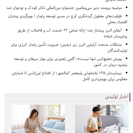
مرضیه برومند دبیر سی‌ویکمین جشنواره بین‌المللی تئاتر کودک و نوجوان شد
ظرفیت‌های مغفول گردشگری کرج در مسیر توسعه پایدار / بوم‌گردی پیشران
اقتصاد محلی
آبفای البرز پیشتاز شد؛ ارائه تمامی ۲۲ خدمت آب و فاضلاب از طریق
پیام‌رسان «بله»
مشکلات صنعت آرایشی البرز زیر ذره‌بین؛ ضرورت تأمین پایدار انرژی برای
تولیدکنندگان
پویش «هیچ‌کس تنها نیست»؛ گامی راهبردی برای مهار سرطان و توسعه
زنجیره درمان در کشور
بیمارستان ۱۳۵ تختخوابی ولیعصر کمالشهر؛ از افتتاح اورژانس تا شمارش
معکوس برای بهره‌برداری کامل
اخبار تولیدی