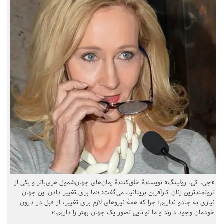
«جی. کی. رولینگ» نویسندهٔ خلق‌کنندهٔ رمان‌های جهان‌شمول هری‌پاتر و یکی از
ثروتمندترین زنان کارآفرین بریتانیا، می‌گفت: «ما برای تغییر دادن این جهان
نیازی به جادو نداریم؛ چرا که همهٔ نیروهای لازم برای تغییر، از قبل در درون
خودمان وجود دارند و ما توانایی تصور یک جهان بهتر را داریم.»