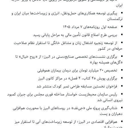
ایران
پیگیری توسعه همکاری‌های حمل‌ونقل، انرژی و زیرساخت‌ها میان ایران و
ترکمنستان
صفحه اول روزنامه‌های 7 مرداد 1405
بررسی طرح اصلاح قانون تأمین مالی به مراحل پایانی رسید
از توسعه زنجیره اشتغال زنان و مشاغل خانگی تا استقرار نظام صلاحیت
حرفه‌ای در کشور
برگزاری نشست‌های تخصصی صنایع‌دستی در البرز؛ از «روح خیال» تا
«گل‌های همیشه بهار»
تخصیص ۲۰ میلیارد تومان برای درمان بیماران هموفیلی
برگزاری پویش «۴ کتاب، ۴ فصل» در مراکز کانون البرز
فراخوان نخستین مسابقه طراحی تمبر کودک منتشر شد
رئیس سازمان محیط‌زیست خواستار مداخله فوری مجلس برای جبران کمبود
نیروی انسانی شد
شتاب‌گیری پروژه ملی «جی‌نف» در روستاهای البرز با محوریت هم‌افزایی
دهیاران و پست
هم‌افزایی اقتصادی در البرز؛ از توسعه زیرساخت‌های آبی تا استقرار میز
خدمت مالیاتی