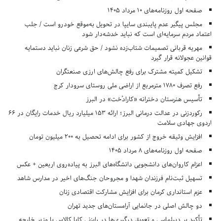
صفحه اول روزنامه‌های 10 مرداد 1405
مجلس پیگیر عدم پایبندی سایپا در تحویل به‌موقع خودرو است / جلب
اعتماد مردم سرمایه‌ای است که نباید خدشه‌دار شود
مهریه قربانی تصمیمات شتاب‌زده نشود / حق شرعی زنان نباید دستمایه
قوانین عجولانه قرار گیرد
تشکیل کمیته مشترک برای رفع چالش‌های ارزی صنعتگران
رفع تصرف ۱۷۸۰ مترمربع از اراضی ملی روستای سرودار کرج
تأسیس هنرستان دخترانه «کارادُخت» در البرز
رکوردزنی در عدالت درمانی البرز؛ ارائه ۱۵۳ میلیارد ریال خدمات رایگان در ۶۶
اردوی جهادی سلامت
افزایش وثیقه خروج از کشور برای ادامه تحصیل به ۲۰۰ میلیون تومان
صفحه اول روزنامه‌های 8 مرداد 1405
اعزام کاروان‌های دانشجویی دانشگاه‌های البرز به پیاده‌روی اربعین + عکس
تسهیل ثبت‌نام فرزندان شهدا و مجروحان جنگ‌های اخیر در مدارس شاهد
عزم استانداری کرمان برای افزایش مشارکت اقتصادی زنان
دو چالش اصلی در جانمایی آرامستان‌های جدید تهران
تأکید بر دیپلماسی و تعویق درگیری‌ها در رایزنی کایا کالاس با وزیر خارجه