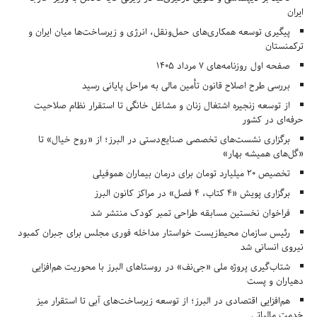
ایران
پیگیری توسعه همکاری‌های حمل‌ونقل، انرژی و زیرساخت‌ها میان ایران و
ترکمنستان
صفحه اول روزنامه‌های 7 مرداد 1405
بررسی طرح اصلاح قانون تأمین مالی به مراحل پایانی رسید
از توسعه زنجیره اشتغال زنان و مشاغل خانگی تا استقرار نظام صلاحیت
حرفه‌ای در کشور
برگزاری نشست‌های تخصصی صنایع‌دستی در البرز؛ از «روح خیال» تا
«گل‌های همیشه بهار»
تخصیص ۲۰ میلیارد تومان برای درمان بیماران هموفیلی
برگزاری پویش «۴ کتاب، ۴ فصل» در مراکز کانون البرز
فراخوان نخستین مسابقه طراحی تمبر کودک منتشر شد
رئیس سازمان محیط‌زیست خواستار مداخله فوری مجلس برای جبران کمبود
نیروی انسانی شد
شتاب‌گیری پروژه ملی «جی‌نف» در روستاهای البرز با محوریت هم‌افزایی
دهیاران و پست
هم‌افزایی اقتصادی در البرز؛ از توسعه زیرساخت‌های آبی تا استقرار میز
خدمت مالیاتی