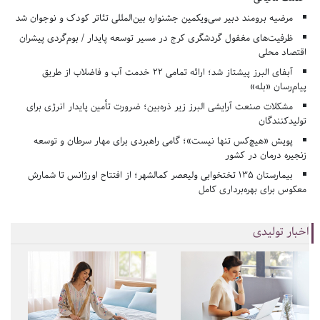
مرضیه برومند دبیر سی‌ویکمین جشنواره بین‌المللی تئاتر کودک و نوجوان شد
ظرفیت‌های مغفول گردشگری کرج در مسیر توسعه پایدار / بوم‌گردی پیشران
اقتصاد محلی
آبفای البرز پیشتاز شد؛ ارائه تمامی ۲۲ خدمت آب و فاضلاب از طریق
پیام‌رسان «بله»
مشکلات صنعت آرایشی البرز زیر ذره‌بین؛ ضرورت تأمین پایدار انرژی برای
تولیدکنندگان
پویش «هیچ‌کس تنها نیست»؛ گامی راهبردی برای مهار سرطان و توسعه
زنجیره درمان در کشور
بیمارستان ۱۳۵ تختخوابی ولیعصر کمالشهر؛ از افتتاح اورژانس تا شمارش
معکوس برای بهره‌برداری کامل
اخبار تولیدی