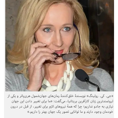
«جی. کی. رولینگ» نویسندهٔ خلق‌کنندهٔ رمان‌های جهان‌شمول هری‌پاتر و یکی از
ثروتمندترین زنان کارآفرین بریتانیا، می‌گفت: «ما برای تغییر دادن این جهان
نیازی به جادو نداریم؛ چرا که همهٔ نیروهای لازم برای تغییر، از قبل در درون
خودمان وجود دارند و ما توانایی تصور یک جهان بهتر را داریم.»