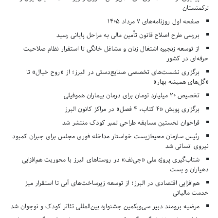
ترکمنستان
صفحه اول روزنامه‌های 7 مرداد 1405
بررسی طرح اصلاح قانون تأمین مالی به مراحل پایانی رسید
از توسعه زنجیره اشتغال زنان و مشاغل خانگی تا استقرار نظام صلاحیت
حرفه‌ای در کشور
برگزاری نشست‌های تخصصی صنایع‌دستی در البرز؛ از «روح خیال» تا
«گل‌های همیشه بهار»
تخصیص ۲۰ میلیارد تومان برای درمان بیماران هموفیلی
برگزاری پویش «۴ کتاب، ۴ فصل» در مراکز کانون البرز
فراخوان نخستین مسابقه طراحی تمبر کودک منتشر شد
رئیس سازمان محیط‌زیست خواستار مداخله فوری مجلس برای جبران کمبود
نیروی انسانی شد
شتاب‌گیری پروژه ملی «جی‌نف» در روستاهای البرز با محوریت هم‌افزایی
دهیاران و پست
هم‌افزایی اقتصادی در البرز؛ از توسعه زیرساخت‌های آبی تا استقرار میز
خدمت مالیاتی
مرضیه برومند دبیر سی‌ویکمین جشنواره بین‌المللی تئاتر کودک و نوجوان شد