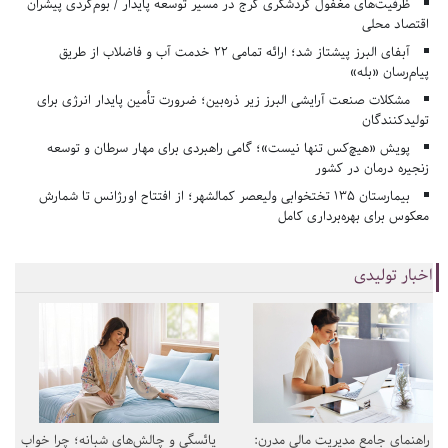
ظرفیت‌های مغفول گردشگری کرج در مسیر توسعه پایدار / بوم‌گردی پیشران
اقتصاد محلی
آبفای البرز پیشتاز شد؛ ارائه تمامی ۲۲ خدمت آب و فاضلاب از طریق
پیام‌رسان «بله»
مشکلات صنعت آرایشی البرز زیر ذره‌بین؛ ضرورت تأمین پایدار انرژی برای
تولیدکنندگان
پویش «هیچ‌کس تنها نیست»؛ گامی راهبردی برای مهار سرطان و توسعه
زنجیره درمان در کشور
بیمارستان ۱۳۵ تختخوابی ولیعصر کمالشهر؛ از افتتاح اورژانس تا شمارش
معکوس برای بهره‌برداری کامل
اخبار تولیدی
راهنمای جامع مدیریت مالی مدرن:
یائسگی و چالش‌های شبانه؛ چرا خواب