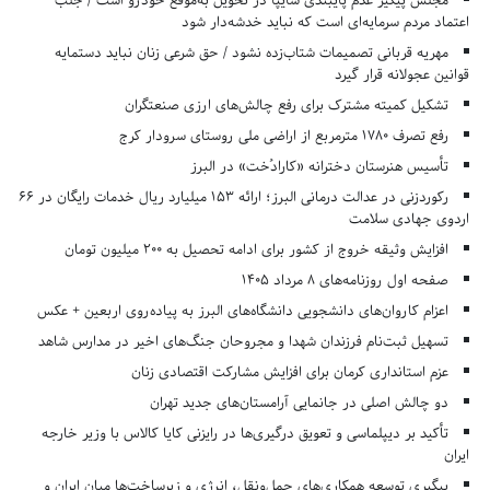
مجلس پیگیر عدم پایبندی سایپا در تحویل به‌موقع خودرو است / جلب
اعتماد مردم سرمایه‌ای است که نباید خدشه‌دار شود
مهریه قربانی تصمیمات شتاب‌زده نشود / حق شرعی زنان نباید دستمایه
قوانین عجولانه قرار گیرد
تشکیل کمیته مشترک برای رفع چالش‌های ارزی صنعتگران
رفع تصرف ۱۷۸۰ مترمربع از اراضی ملی روستای سرودار کرج
تأسیس هنرستان دخترانه «کارادُخت» در البرز
رکوردزنی در عدالت درمانی البرز؛ ارائه ۱۵۳ میلیارد ریال خدمات رایگان در ۶۶
اردوی جهادی سلامت
افزایش وثیقه خروج از کشور برای ادامه تحصیل به ۲۰۰ میلیون تومان
صفحه اول روزنامه‌های 8 مرداد 1405
اعزام کاروان‌های دانشجویی دانشگاه‌های البرز به پیاده‌روی اربعین + عکس
تسهیل ثبت‌نام فرزندان شهدا و مجروحان جنگ‌های اخیر در مدارس شاهد
عزم استانداری کرمان برای افزایش مشارکت اقتصادی زنان
دو چالش اصلی در جانمایی آرامستان‌های جدید تهران
تأکید بر دیپلماسی و تعویق درگیری‌ها در رایزنی کایا کالاس با وزیر خارجه
ایران
پیگیری توسعه همکاری‌های حمل‌ونقل، انرژی و زیرساخت‌ها میان ایران و