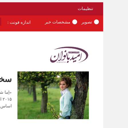
تنظیمات
تصویر
مشخصات خبر
اندازه فونت :
سخن
«اِما ش
اساس آن