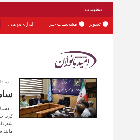
تنظیمات
تصویر
مشخصات خبر
اندازه فونت :
دادستان
سام
دادستا
کرد. ح
شهردار
مانند 