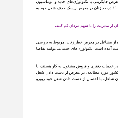
 هشدار داد که ۱۸۰ میلیون شغل زنان جهان در معرض جایگزینی با تکنولوژی‌های جدید و اتوماسیون
قرار دارد. در این گزارش اشاره شده که در مقایسه با مردان، بخش بزرگتری از نیروی کار زنان در معرض این خطر قرار دارند؛ ۱۱ درصد زنان در معرض ریسک حذف شغل خود به
 از مدیریت را با سهم مردان کم کنند،
شده از مشاغل در معرض خطر زنان، مربوط به بررسی
 یادداشت آمده است: تکنولوژی‌های جدید می‌توانند تقاضا
ات کمتر و زنان با سن بالاتر (۴۰ ساله و مسن‌تر) و آنهایی که در خدمات دفتری و فروش مشغول به کار هستند، با
خیلی شدیدتری در معرض حذف شدن با تکنولوژی قرار دارند. با توجه به این که ۲۶ میلیون نفر از زنان شاغل در ۳۰ کشور مورد مطالعه، در معرض از دست دادن شغل
ندوق بین‌المللی پول نتیجه گرفتند که در سراسر جهان ۱۸۰ میلیون نفر از زنان شاغل، با احتمال از دست دادن شغل خود روبرو