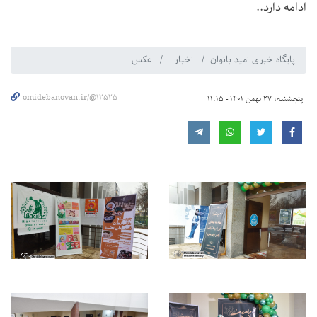
ادامه دارد..
پایگاه خبری امید بانوان
اخبار
عکس
omidebanovan.ir/@12525
پنجشنبه، 27 بهمن 1401 - 11:15