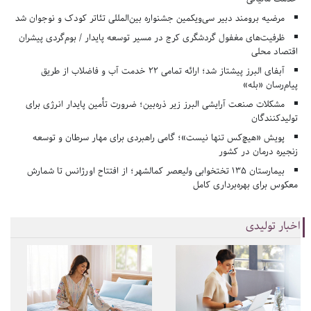
مرضیه برومند دبیر سی‌ویکمین جشنواره بین‌المللی تئاتر کودک و نوجوان شد
ظرفیت‌های مغفول گردشگری کرج در مسیر توسعه پایدار / بوم‌گردی پیشران
اقتصاد محلی
آبفای البرز پیشتاز شد؛ ارائه تمامی ۲۲ خدمت آب و فاضلاب از طریق
پیام‌رسان «بله»
مشکلات صنعت آرایشی البرز زیر ذره‌بین؛ ضرورت تأمین پایدار انرژی برای
تولیدکنندگان
پویش «هیچ‌کس تنها نیست»؛ گامی راهبردی برای مهار سرطان و توسعه
زنجیره درمان در کشور
بیمارستان ۱۳۵ تختخوابی ولیعصر کمالشهر؛ از افتتاح اورژانس تا شمارش
معکوس برای بهره‌برداری کامل
اخبار تولیدی