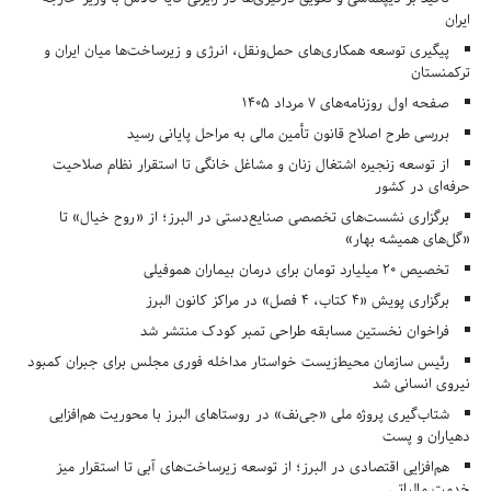
ایران
پیگیری توسعه همکاری‌های حمل‌ونقل، انرژی و زیرساخت‌ها میان ایران و
ترکمنستان
صفحه اول روزنامه‌های 7 مرداد 1405
بررسی طرح اصلاح قانون تأمین مالی به مراحل پایانی رسید
از توسعه زنجیره اشتغال زنان و مشاغل خانگی تا استقرار نظام صلاحیت
حرفه‌ای در کشور
برگزاری نشست‌های تخصصی صنایع‌دستی در البرز؛ از «روح خیال» تا
«گل‌های همیشه بهار»
تخصیص ۲۰ میلیارد تومان برای درمان بیماران هموفیلی
برگزاری پویش «۴ کتاب، ۴ فصل» در مراکز کانون البرز
فراخوان نخستین مسابقه طراحی تمبر کودک منتشر شد
رئیس سازمان محیط‌زیست خواستار مداخله فوری مجلس برای جبران کمبود
نیروی انسانی شد
شتاب‌گیری پروژه ملی «جی‌نف» در روستاهای البرز با محوریت هم‌افزایی
دهیاران و پست
هم‌افزایی اقتصادی در البرز؛ از توسعه زیرساخت‌های آبی تا استقرار میز
خدمت مالیاتی