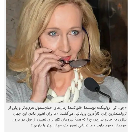
«جی. کی. رولینگ» نویسندهٔ خلق‌کنندهٔ رمان‌های جهان‌شمول هری‌پاتر و یکی از
ثروتمندترین زنان کارآفرین بریتانیا، می‌گفت: «ما برای تغییر دادن این جهان
نیازی به جادو نداریم؛ چرا که همهٔ نیروهای لازم برای تغییر، از قبل در درون
خودمان وجود دارند و ما توانایی تصور یک جهان بهتر را داریم.»