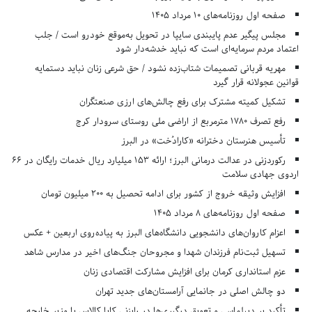
صفحه اول روزنامه‌های 10 مرداد 1405
مجلس پیگیر عدم پایبندی سایپا در تحویل به‌موقع خودرو است / جلب
اعتماد مردم سرمایه‌ای است که نباید خدشه‌دار شود
مهریه قربانی تصمیمات شتاب‌زده نشود / حق شرعی زنان نباید دستمایه
قوانین عجولانه قرار گیرد
تشکیل کمیته مشترک برای رفع چالش‌های ارزی صنعتگران
رفع تصرف ۱۷۸۰ مترمربع از اراضی ملی روستای سرودار کرج
تأسیس هنرستان دخترانه «کارادُخت» در البرز
رکوردزنی در عدالت درمانی البرز؛ ارائه ۱۵۳ میلیارد ریال خدمات رایگان در ۶۶
اردوی جهادی سلامت
افزایش وثیقه خروج از کشور برای ادامه تحصیل به ۲۰۰ میلیون تومان
صفحه اول روزنامه‌های 8 مرداد 1405
اعزام کاروان‌های دانشجویی دانشگاه‌های البرز به پیاده‌روی اربعین + عکس
تسهیل ثبت‌نام فرزندان شهدا و مجروحان جنگ‌های اخیر در مدارس شاهد
عزم استانداری کرمان برای افزایش مشارکت اقتصادی زنان
دو چالش اصلی در جانمایی آرامستان‌های جدید تهران
تأکید بر دیپلماسی و تعویق درگیری‌ها در رایزنی کایا کالاس با وزیر خارجه