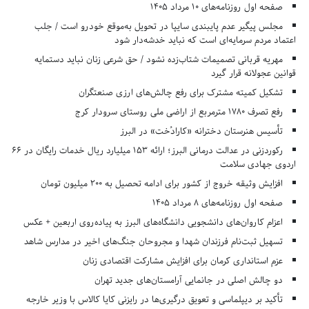
صفحه اول روزنامه‌های 10 مرداد 1405
مجلس پیگیر عدم پایبندی سایپا در تحویل به‌موقع خودرو است / جلب
اعتماد مردم سرمایه‌ای است که نباید خدشه‌دار شود
مهریه قربانی تصمیمات شتاب‌زده نشود / حق شرعی زنان نباید دستمایه
قوانین عجولانه قرار گیرد
تشکیل کمیته مشترک برای رفع چالش‌های ارزی صنعتگران
رفع تصرف ۱۷۸۰ مترمربع از اراضی ملی روستای سرودار کرج
تأسیس هنرستان دخترانه «کارادُخت» در البرز
رکوردزنی در عدالت درمانی البرز؛ ارائه ۱۵۳ میلیارد ریال خدمات رایگان در ۶۶
اردوی جهادی سلامت
افزایش وثیقه خروج از کشور برای ادامه تحصیل به ۲۰۰ میلیون تومان
صفحه اول روزنامه‌های 8 مرداد 1405
اعزام کاروان‌های دانشجویی دانشگاه‌های البرز به پیاده‌روی اربعین + عکس
تسهیل ثبت‌نام فرزندان شهدا و مجروحان جنگ‌های اخیر در مدارس شاهد
عزم استانداری کرمان برای افزایش مشارکت اقتصادی زنان
دو چالش اصلی در جانمایی آرامستان‌های جدید تهران
تأکید بر دیپلماسی و تعویق درگیری‌ها در رایزنی کایا کالاس با وزیر خارجه