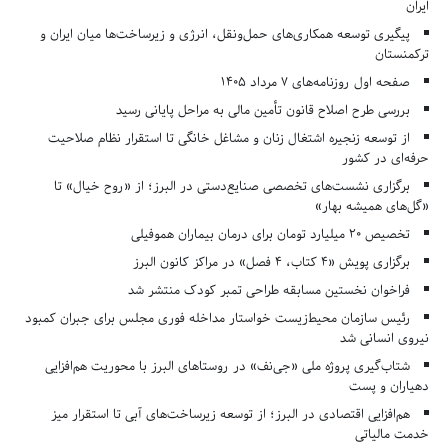
ایران
پیگیری توسعه همکاری‌های حمل‌ونقل، انرژی و زیرساخت‌ها میان ایران و
ترکمنستان
صفحه اول روزنامه‌های 7 مرداد 1405
بررسی طرح اصلاح قانون تأمین مالی به مراحل پایانی رسید
از توسعه زنجیره اشتغال زنان و مشاغل خانگی تا استقرار نظام صلاحیت
حرفه‌ای در کشور
برگزاری نشست‌های تخصصی صنایع‌دستی در البرز؛ از «روح خیال» تا
«گل‌های همیشه بهار»
تخصیص ۲۰ میلیارد تومان برای درمان بیماران هموفیلی
برگزاری پویش «۴ کتاب، ۴ فصل» در مراکز کانون البرز
فراخوان نخستین مسابقه طراحی تمبر کودک منتشر شد
رئیس سازمان محیط‌زیست خواستار مداخله فوری مجلس برای جبران کمبود
نیروی انسانی شد
شتاب‌گیری پروژه ملی «جی‌نف» در روستاهای البرز با محوریت هم‌افزایی
دهیاران و پست
هم‌افزایی اقتصادی در البرز؛ از توسعه زیرساخت‌های آبی تا استقرار میز
خدمت مالیاتی