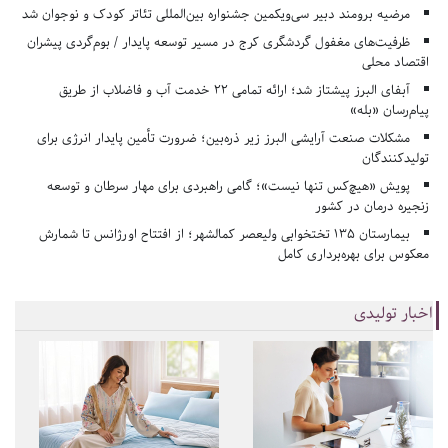
مرضیه برومند دبیر سی‌ویکمین جشنواره بین‌المللی تئاتر کودک و نوجوان شد
ظرفیت‌های مغفول گردشگری کرج در مسیر توسعه پایدار / بوم‌گردی پیشران
اقتصاد محلی
آبفای البرز پیشتاز شد؛ ارائه تمامی ۲۲ خدمت آب و فاضلاب از طریق
پیام‌رسان «بله»
مشکلات صنعت آرایشی البرز زیر ذره‌بین؛ ضرورت تأمین پایدار انرژی برای
تولیدکنندگان
پویش «هیچ‌کس تنها نیست»؛ گامی راهبردی برای مهار سرطان و توسعه
زنجیره درمان در کشور
بیمارستان ۱۳۵ تختخوابی ولیعصر کمالشهر؛ از افتتاح اورژانس تا شمارش
معکوس برای بهره‌برداری کامل
اخبار تولیدی