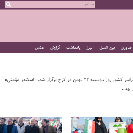
 فناوری
بین الملل
البرز
یادداشت
گزارش
عکس
راهپیمایی چهل و ششمین سالگرد پیروزی انقلاب اسلامی همزمان با سراسر کشور روز دوشنبه 22 بهمن در کرج برگزار شد. «اسکندر مؤمنی»