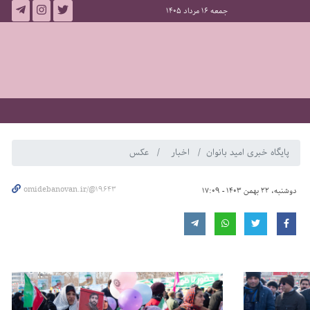
جمعه 16 مرداد 1405
پایگاه خبری امید بانوان
اخبار
عکس
omidebanovan.ir/@19643
دوشنبه، 22 بهمن 1403 - 17:09