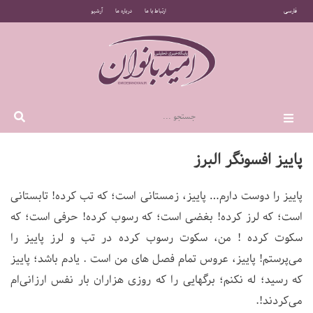
فارسی
ارتباط با ما
درباره ما
آرشیو
پاییز افسونگر البرز
پاییز را دوست دارم… ﭘﺎﯾﯿﺰ، ﺯﻣﺴﺘﺎﻧﯽ ﺍﺳﺖ؛ ﮐﻪ ﺗﺐ ﮐﺮﺩﻩ! ﺗﺎﺑﺴﺘﺎﻧﯽ
ﺍﺳﺖ؛ ﮐﻪ ﻟﺮﺯ ﮐﺮﺩﻩ! ﺑﻐﻀﯽ ﺍﺳﺖ؛ ﮐﻪ ﺭﺳﻮﺏ ﮐﺮﺩﻩ! ﺣﺮﻓﯽ ﺍﺳﺖ؛ ﮐﻪ
ﺳﮑﻮﺕ ﮐﺮﺩﻩ ! ﻣﻦ، ﺳﮑﻮﺕ ﺭﺳﻮﺏ ﮐﺮﺩﻩ ﺩﺭ ﺗﺐ ﻭ ﻟﺮﺯ ﭘﺎﯾﯿﺰ ﺭﺍ
می‌پرستم! ﭘﺎﯾﯿﺰ، ﻋﺮﻭﺱ ﺗﻤﺎﻡ ﻓﺼﻞ ﻫﺎﯼ ﻣﻦ ﺍﺳﺖ . ﯾﺎﺩﻡ ﺑﺎﺷﺪ؛ ﭘﺎﯾﯿﺰ
ﮐﻪ ﺭﺳﯿﺪ؛ ﻟﻪ ﻧﮑﻨﻢ؛ ﺑﺮﮔﻬﺎﯾﯽ ﺭﺍ ﮐﻪ ﺭﻭﺯﯼ ﻫﺰﺍﺭﺍﻥ ﺑﺎﺭ ﻧﻔﺲ ﺍﺭﺯﺍﻧﯽ‌ﺍﻡ
ﻣﯽ‌ﻛﺮﺩﻧﺪ!.