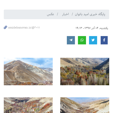
پایگاه خبری امید بانوان
اخبار
عکس
omidebanovan.ir/@3017
یکشنبه، 04 آذر 1397 - 19:13