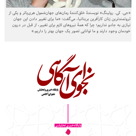
«جی. کی. رولینگ» نویسندهٔ خلق‌کنندهٔ رمان‌های جهان‌شمول هری‌پاتر و یکی از
ثروتمندترین زنان کارآفرین بریتانیا، می‌گفت: «ما برای تغییر دادن این جهان
نیازی به جادو نداریم؛ چرا که همهٔ نیروهای لازم برای تغییر، از قبل در درون
خودمان وجود دارند و ما توانایی تصور یک جهان بهتر را داریم.»