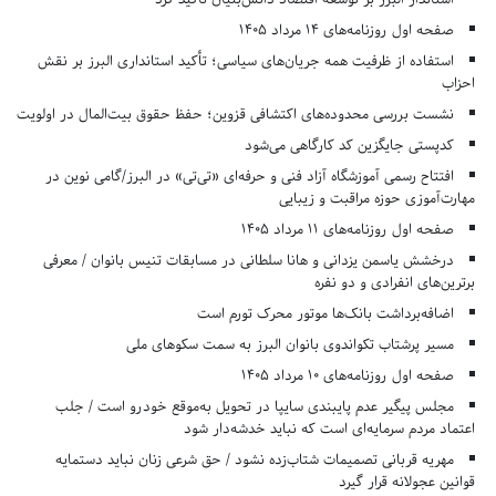
صفحه اول روزنامه‌های 14 مرداد 1405
استفاده از ظرفیت همه جریان‌های سیاسی؛ تأکید استانداری البرز بر نقش
احزاب
نشست بررسی محدوده‌های اکتشافی قزوین؛ حفظ حقوق بیت‌المال در اولویت
کدپستی جایگزین کد کارگاهی می‌شود
افتتاح رسمی آموزشگاه آزاد فنی و حرفه‌ای «تی‌تی» در البرز/گامی نوین در
مهارت‌آموزی حوزه مراقبت و زیبایی
صفحه اول روزنامه‌های 11 مرداد 1405
درخشش یاسمن یزدانی و هانا سلطانی در مسابقات تنیس بانوان / معرفی
برترین‌های انفرادی و دو نفره
اضافه‌برداشت بانک‌ها موتور محرک تورم است
مسیر پرشتاب تکواندوی بانوان البرز به سمت سکوهای ملی
صفحه اول روزنامه‌های 10 مرداد 1405
مجلس پیگیر عدم پایبندی سایپا در تحویل به‌موقع خودرو است / جلب
اعتماد مردم سرمایه‌ای است که نباید خدشه‌دار شود
مهریه قربانی تصمیمات شتاب‌زده نشود / حق شرعی زنان نباید دستمایه
قوانین عجولانه قرار گیرد