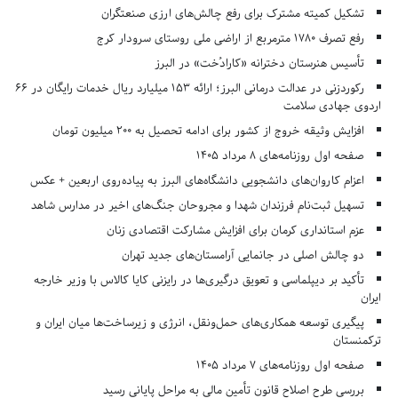
تشکیل کمیته مشترک برای رفع چالش‌های ارزی صنعتگران
رفع تصرف ۱۷۸۰ مترمربع از اراضی ملی روستای سرودار کرج
تأسیس هنرستان دخترانه «کارادُخت» در البرز
رکوردزنی در عدالت درمانی البرز؛ ارائه ۱۵۳ میلیارد ریال خدمات رایگان در ۶۶
اردوی جهادی سلامت
افزایش وثیقه خروج از کشور برای ادامه تحصیل به ۲۰۰ میلیون تومان
صفحه اول روزنامه‌های 8 مرداد 1405
اعزام کاروان‌های دانشجویی دانشگاه‌های البرز به پیاده‌روی اربعین + عکس
تسهیل ثبت‌نام فرزندان شهدا و مجروحان جنگ‌های اخیر در مدارس شاهد
عزم استانداری کرمان برای افزایش مشارکت اقتصادی زنان
دو چالش اصلی در جانمایی آرامستان‌های جدید تهران
تأکید بر دیپلماسی و تعویق درگیری‌ها در رایزنی کایا کالاس با وزیر خارجه
ایران
پیگیری توسعه همکاری‌های حمل‌ونقل، انرژی و زیرساخت‌ها میان ایران و
ترکمنستان
صفحه اول روزنامه‌های 7 مرداد 1405
بررسی طرح اصلاح قانون تأمین مالی به مراحل پایانی رسید