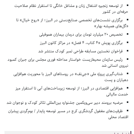
از توسعه زنجیره اشتغال زنان و مشاغل خانگی تا استقرار نظام صلاحیت
حرفه‌ای در کشور
برگزاری نشست‌های تخصصی صنایع‌دستی در البرز؛ از «روح خیال» تا
«گل‌های همیشه بهار»
تخصیص ۲۰ میلیارد تومان برای درمان بیماران هموفیلی
برگزاری پویش «۴ کتاب، ۴ فصل» در مراکز کانون البرز
فراخوان نخستین مسابقه طراحی تمبر کودک منتشر شد
رئیس سازمان محیط‌زیست خواستار مداخله فوری مجلس برای جبران کمبود
نیروی انسانی شد
شتاب‌گیری پروژه ملی «جی‌نف» در روستاهای البرز با محوریت هم‌افزایی
دهیاران و پست
هم‌افزایی اقتصادی در البرز؛ از توسعه زیرساخت‌های آبی تا استقرار میز
خدمت مالیاتی
مرضیه برومند دبیر سی‌ویکمین جشنواره بین‌المللی تئاتر کودک و نوجوان شد
ظرفیت‌های مغفول گردشگری کرج در مسیر توسعه پایدار / بوم‌گردی پیشران
اقتصاد محلی