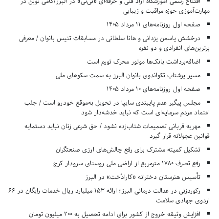
افتتاح رسمی آموزشگاه آزاد فنی و حرفه‌ای «تی‌تی» در البرز/گامی نوین در
مهارت‌آموزی حوزه مراقبت و زیبایی
صفحه اول روزنامه‌های 11 مرداد 1405
درخشش یاسمن یزدانی و هانا سلطانی در مسابقات تنیس بانوان / معرفی
برترین‌های انفرادی و دو نفره
اضافه‌برداشت بانک‌ها موتور محرک تورم است
مسیر پرشتاب تکواندوی بانوان البرز به سمت سکوهای ملی
صفحه اول روزنامه‌های 10 مرداد 1405
مجلس پیگیر عدم پایبندی سایپا در تحویل به‌موقع خودرو است / جلب
اعتماد مردم سرمایه‌ای است که نباید خدشه‌دار شود
مهریه قربانی تصمیمات شتاب‌زده نشود / حق شرعی زنان نباید دستمایه
قوانین عجولانه قرار گیرد
تشکیل کمیته مشترک برای رفع چالش‌های ارزی صنعتگران
رفع تصرف ۱۷۸۰ مترمربع از اراضی ملی روستای سرودار کرج
تأسیس هنرستان دخترانه «کارادُخت» در البرز
رکوردزنی در عدالت درمانی البرز؛ ارائه ۱۵۳ میلیارد ریال خدمات رایگان در ۶۶
اردوی جهادی سلامت
افزایش وثیقه خروج از کشور برای ادامه تحصیل به ۲۰۰ میلیون تومان