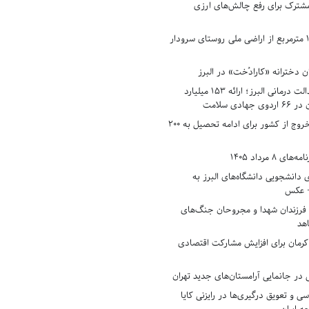
شترک برای رفع چالش‌های ارزی
رفع تصرف ۱۷۸۰ مترمربع از اراضی ملی روستای سرودار
 دخترانه «کارادُخت» در البرز
رکوردزنی در عدالت درمانی البرز؛ ارائه ۱۵۳ میلیارد
دی سلامت
افزایش وثیقه خروج از کشور برای ادامه تحصیل به ۲۰۰
8 مرداد 1405
ی دانشجویی دانشگاه‌های البرز به
+ عکس
 فرزندان شهدا و مجروحان جنگ‌های
هد
 کرمان برای افزایش مشارکت اقتصادی
در جانمایی آرامستان‌های جدید تهران
سی و تعویق درگیری‌ها در رایزنی کایا