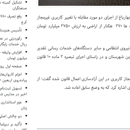
تشکیل کمیته م
صنعتگران
اغ از اجرای دو مورد مقابله با تغییر کاربری غیرمجاز
کرج
اراضی زراعی و باغی در این حوزه قضایی خبر داد و گفت: در این عملیات ها 270 هکتار از اراضی به ارزش ۲۷۵۰ میلیارد تومان
تأسیس هنرستان
ریال خدمات رایگان در ۶۶ اردوی جها
یروی انتظامی و سایر دستگاه‌های خدمات رسانی تقدیر
کرد و متذکر شد: این آزادسازی‌ها در روستاهای «زکی آباد» و «خیرآباد»، این شهرستان و در راستای اجرای تبصره ۲ ماده ۱۰ قانون
میلیون تومان
صفحه اول روزنامه‌های 
اعزام کاروان‌ها
مجاز کاربری در این آزادسازی اعمال قانون شده گفت: از
پیاده‌روی اربعین 
 اشاره کرد که به وضع سابق اعاده شد.
تسهیل ثبت‌نام
اخیر در مدارس شا
عزم استانداری
زنان
دو چالش اصلی 
تأکید بر دیپلما