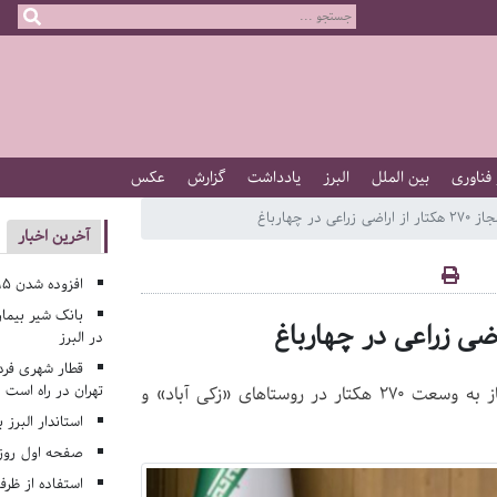
 فناوری
بین الملل
البرز
یادداشت
گزارش
عکس
ر چهارباغ
آخرین اخبار
افزوده شدن ۱۹۵ کلاس درس جدید به مدارس البرز
بانک شیر بیمار
در البرز
قطار شهری فرد
تهران در راه است
دادستان عمومی و انقلاب چهارباغ از مقابله با تغییر کاربری غیرمجاز به وسعت 270 هکتار در روستاهای «زکی آباد» و
استاندار البرز 
صفحه اول روزنامه‌های 
استفاده از ظر