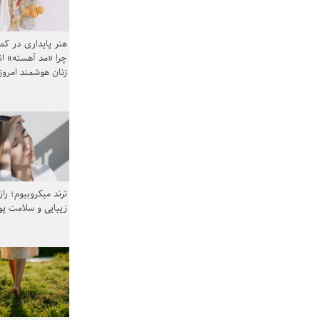
هنر پایداری در کم
چرا «مد آهسته» ا
زنان هوشمند امرو
ترند میکروبیوم؛ را
زیبایی و سلامت پ