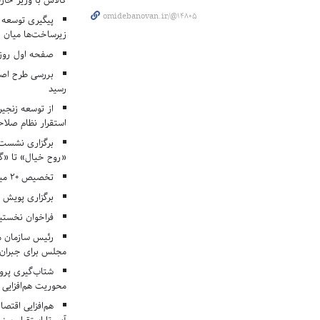
کالاس با وزیر خارج
omidebanovan.ir/@14805
پیگیری توسعه 
زیرساخت‌ها میان ا
صفحه اول روزنامه‌های 
بررسی طرح اصلا
رسید
از توسعه زنجیر
استقرار نظام صلا
برگزاری نشست‌
«روح خیال» تا «گ
تخصیص ۲۰ میلیارد تومان برای درمان بیماران هموفیلی
برگزاری پویش «۴ کتاب، ۴ فصل» در مراکز کانون ا
فراخوان نخستی
رئیس سازمان م
مجلس برای جبران 
شتاب‌گیری پروژ
محوریت هم‌افزایی 
هم‌افزایی اقتص