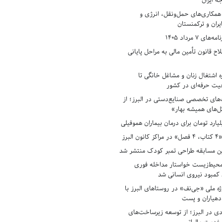
ه ایران
همکاری‌های حمل‌ونقل، انرژی و
یران و ترکمنستان
7 مرداد 1405
ح قانون تأمین مالی به مراحل پایانی
ه اشتغال زنان و مشاغل خانگی تا
حیت حرفه‌ای در کشور
های تخصصی صنایع‌دستی در البرز؛ از
ل‌های همیشه بهار»
لبرز
ن مسابقه طراحی تمبر کودک منتشر شد
حیط‌زیست خواستار مداخله فوری
کمبود نیروی انسانی شد
ه ملی «جی‌نف» در روستاهای البرز با
دهیاران و پست
ادی در البرز؛ از توسعه زیرساخت‌های