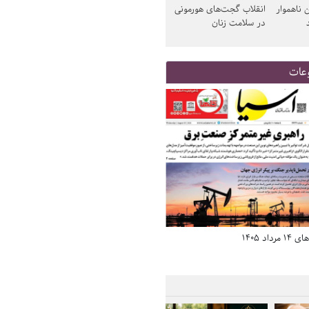
 ناهموار
انقلاب گجت‌های هورمونی
در سلامت زنان
عات
د 1405
صفحه اول روزنامه‌های 14 مرداد 1405