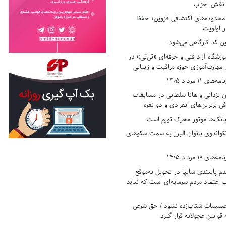
ر نقش احزاب
حدوده‌های اکتشافی قزوین؛ حفظ
 اولویت
ن کد کارگاهی می‌شود
وزشگاه آزاد فنی و حرفه‌ای «تی‌تی» در
 مهارت‌آموزی حوزه مراقبت و زیبایی
11 مرداد 1405
زدانی و هانا سلطانی در مسابقات
ی برترین‌های انفرادی و دو نفره
بانک‌ها موتور محرک تورم است
کواندوی بانوان البرز به سمت سکوهای
10 مرداد 1405
 پایبندی سایپا در تحویل به‌موقع
عتماد مردم سرمایه‌ای است که نباید
تصمیمات شتاب‌زده نشود / حق شرعی
 قوانین عجولانه قرار گیرد