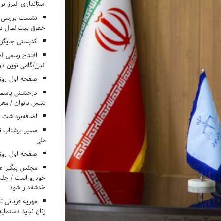
استانداری البرز ب
نشست بررسی م
حقوق بیت‌المال در
کدپستی جایگزی
افتتاح رسمی آم
البرز/گامی نوین در
صفحه اول روزنامه‌های 
درخشش یاسمن ی
تنیس بانوان / معرف
اضافه‌برداشت 
مسیر پرشتاب ت
ملی
صفحه اول روزنامه‌های 
مجلس پیگیر عدم
خودرو است / جلب ا
خدشه‌دار شود
مهریه قربانی 
زنان نباید دستمایه