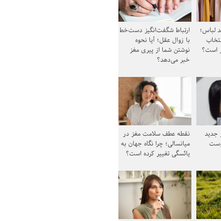
د لباس؛
ارتباط شگفت‌انگیز دست‌خط
نتخاب
با زوال عقل؛ آیا نحوه
ز است؟
نوشتن شما از پیری مغز
خبر می‌دهد؟
ز جدید
نقطه عطف سلامت مغز در
وست
میانسالی؛ چرا نگاه جهان به
یائسگی تغییر کرده است؟