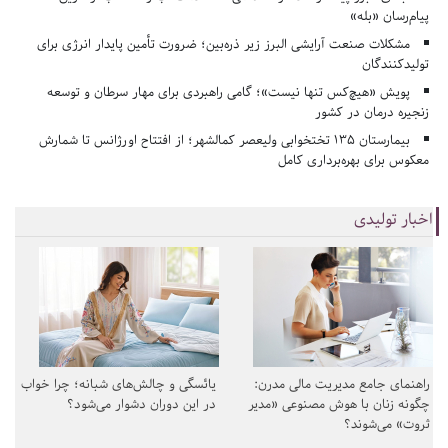
پیام‌رسان «بله»
مشکلات صنعت آرایشی البرز زیر ذره‌بین؛ ضرورت تأمین پایدار انرژی برای
تولیدکنندگان
پویش «هیچ‌کس تنها نیست»؛ گامی راهبردی برای مهار سرطان و توسعه
زنجیره درمان در کشور
بیمارستان ۱۳۵ تختخوابی ولیعصر کمالشهر؛ از افتتاح اورژانس تا شمارش
معکوس برای بهره‌برداری کامل
اخبار تولیدی
راهنمای جامع مدیریت مالی مدرن:
یائسگی و چالش‌های شبانه؛ چرا خواب
چگونه زنان با هوش مصنوعی «مدیر
در این دوران دشوار می‌شود؟
ثروت» می‌شوند؟