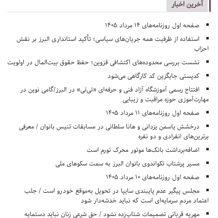
آخرین اخبار
صفحه اول روزنامه‌های 14 مرداد 1405
استفاده از ظرفیت همه جریان‌های سیاسی؛ تأکید استانداری البرز بر نقش
احزاب
نشست بررسی محدوده‌های اکتشافی قزوین؛ حفظ حقوق بیت‌المال در اولویت
کدپستی جایگزین کد کارگاهی می‌شود
افتتاح رسمی آموزشگاه آزاد فنی و حرفه‌ای «تی‌تی» در البرز/گامی نوین در
مهارت‌آموزی حوزه مراقبت و زیبایی
صفحه اول روزنامه‌های 11 مرداد 1405
درخشش یاسمن یزدانی و هانا سلطانی در مسابقات تنیس بانوان / معرفی
برترین‌های انفرادی و دو نفره
اضافه‌برداشت بانک‌ها موتور محرک تورم است
مسیر پرشتاب تکواندوی بانوان البرز به سمت سکوهای ملی
صفحه اول روزنامه‌های 10 مرداد 1405
مجلس پیگیر عدم پایبندی سایپا در تحویل به‌موقع خودرو است / جلب
اعتماد مردم سرمایه‌ای است که نباید خدشه‌دار شود
مهریه قربانی تصمیمات شتاب‌زده نشود / حق شرعی زنان نباید دستمایه