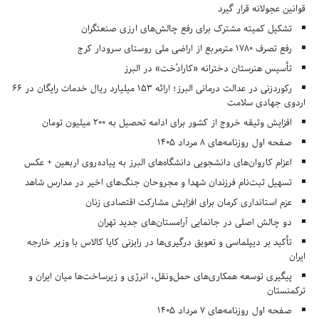
قوانین عجولانه قرار گیرد
تشکیل کمیته مشترک برای رفع چالش‌های ارزی صنعتگران
رفع تصرف ۱۷۸۰ مترمربع از اراضی ملی روستای سرودار کرج
تأسیس هنرستان دخترانه «کارادُخت» در البرز
رکوردزنی در عدالت درمانی البرز؛ ارائه ۱۵۳ میلیارد ریال خدمات رایگان در ۶۶
اردوی جهادی سلامت
افزایش وثیقه خروج از کشور برای ادامه تحصیل به ۲۰۰ میلیون تومان
صفحه اول روزنامه‌های 8 مرداد 1405
اعزام کاروان‌های دانشجویی دانشگاه‌های البرز به پیاده‌روی اربعین + عکس
تسهیل ثبت‌نام فرزندان شهدا و مجروحان جنگ‌های اخیر در مدارس شاهد
عزم استانداری کرمان برای افزایش مشارکت اقتصادی زنان
دو چالش اصلی در جانمایی آرامستان‌های جدید تهران
تأکید بر دیپلماسی و تعویق درگیری‌ها در رایزنی کایا کالاس با وزیر خارجه
ایران
پیگیری توسعه همکاری‌های حمل‌ونقل، انرژی و زیرساخت‌ها میان ایران و
ترکمنستان
صفحه اول روزنامه‌های 7 مرداد 1405