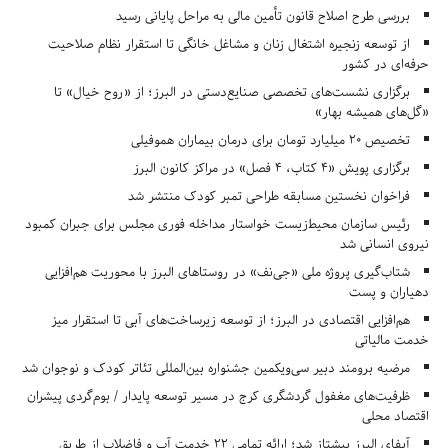
بررسی طرح اصلاح قانون تأمین مالی به مراحل پایانی رسید
از توسعه زنجیره اشتغال زنان و مشاغل خانگی تا استقرار نظام صلاحیت
حرفه‌ای در کشور
برگزاری نشست‌های تخصصی صنایع‌دستی در البرز؛ از «روح خیال» تا
«گل‌های همیشه بهار»
تخصیص ۲۰ میلیارد تومان برای درمان بیماران هموفیلی
برگزاری پویش «۴ کتاب، ۴ فصل» در مراکز کانون البرز
فراخوان نخستین مسابقه طراحی تمبر کودک منتشر شد
رئیس سازمان محیط‌زیست خواستار مداخله فوری مجلس برای جبران کمبود
نیروی انسانی شد
شتاب‌گیری پروژه ملی «جی‌نف» در روستاهای البرز با محوریت هم‌افزایی
دهیاران و پست
هم‌افزایی اقتصادی در البرز؛ از توسعه زیرساخت‌های آبی تا استقرار میز
خدمت مالیاتی
مرضیه برومند دبیر سی‌ویکمین جشنواره بین‌المللی تئاتر کودک و نوجوان شد
ظرفیت‌های مغفول گردشگری کرج در مسیر توسعه پایدار / بوم‌گردی پیشران
اقتصاد محلی
آبفای البرز پیشتاز شد؛ ارائه تمامی ۲۲ خدمت آب و فاضلاب از طریق