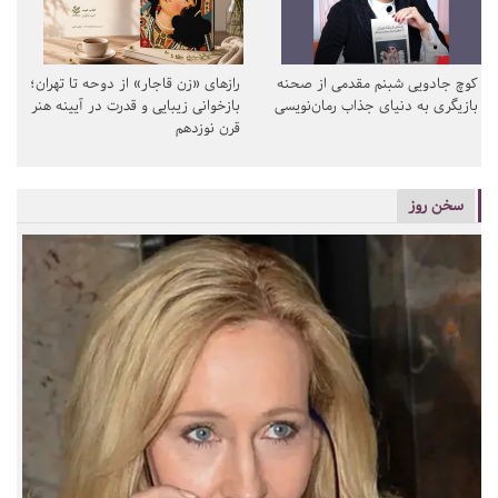
کوچ جادویی شبنم مقدمی از صحنه
رازهای «زن قاجار» از دوحه تا تهران؛
بازیگری به دنیای جذاب رمان‌نویسی
بازخوانی زیبایی و قدرت در آیینه هنر
قرن نوزدهم
سخن روز