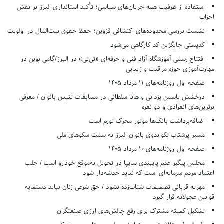
استفاده از ظرفیت همه جریان‌های سیاسی؛ تأکید استانداری البرز بر نقش
احزاب
نشست بررسی محدوده‌های اکتشافی قزوین؛ حفظ حقوق بیت‌المال در اولویت
کدپستی جایگزین کد کارگاهی می‌شود
افتتاح رسمی آموزشگاه آزاد فنی و حرفه‌ای «تی‌تی» در البرز/گامی نوین در
مهارت‌آموزی حوزه مراقبت و زیبایی
صفحه اول روزنامه‌های 11 مرداد 1405
درخشش یاسمن یزدانی و هانا سلطانی در مسابقات تنیس بانوان / معرفی
برترین‌های انفرادی و دو نفره
اضافه‌برداشت بانک‌ها موتور محرک تورم است
مسیر پرشتاب تکواندوی بانوان البرز به سمت سکوهای ملی
صفحه اول روزنامه‌های 10 مرداد 1405
مجلس پیگیر عدم پایبندی سایپا در تحویل به‌موقع خودرو است / جلب
اعتماد مردم سرمایه‌ای است که نباید خدشه‌دار شود
مهریه قربانی تصمیمات شتاب‌زده نشود / حق شرعی زنان نباید دستمایه
قوانین عجولانه قرار گیرد
تشکیل کمیته مشترک برای رفع چالش‌های ارزی صنعتگران