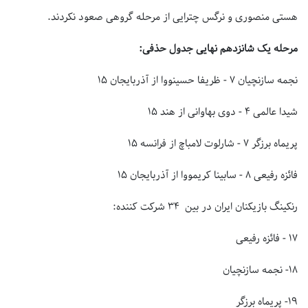
هستی منصوری و نرگس چترایی از مرحله گروهی صعود نکردند.
مرحله یک شانزدهم نهایی جدول حذفی:
نجمه سازنچیان ۷ - ظریفا حسینووا از آذربایجان ۱۵
شیدا عالمی ۴ - دوی بهاوانی از هند ۱۵
پریماه برزگر ۷ - شارلوت لامباچ از فرانسه ۱۵
فائزه رفیعی ۸ - سابینا کریمووا از آذربایجان ۱۵
رنکینگ بازیکنان ایران در بین ۳۴ شرکت کننده:
۱۷ - فائزه رفیعی
۱۸- نجمه سازنچیان
۱۹- پریماه برزگر