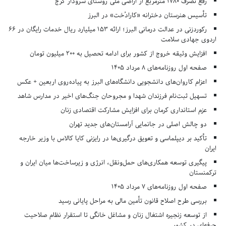
رفع تصرف ۱۷۸۰ مترمربع از اراضی ملی روستای سرودار کرج
تأسیس هنرستان دخترانه «کارادُخت» در البرز
رکوردزنی در عدالت درمانی البرز؛ ارائه ۱۵۳ میلیارد ریال خدمات رایگان در ۶۶
اردوی جهادی سلامت
افزایش وثیقه خروج از کشور برای ادامه تحصیل به ۲۰۰ میلیون تومان
صفحه اول روزنامه‌های 8 مرداد 1405
اعزام کاروان‌های دانشجویی دانشگاه‌های البرز به پیاده‌روی اربعین + عکس
تسهیل ثبت‌نام فرزندان شهدا و مجروحان جنگ‌های اخیر در مدارس شاهد
عزم استانداری کرمان برای افزایش مشارکت اقتصادی زنان
دو چالش اصلی در جانمایی آرامستان‌های جدید تهران
تأکید بر دیپلماسی و تعویق درگیری‌ها در رایزنی کایا کالاس با وزیر خارجه
ایران
پیگیری توسعه همکاری‌های حمل‌ونقل، انرژی و زیرساخت‌ها میان ایران و
ترکمنستان
صفحه اول روزنامه‌های 7 مرداد 1405
بررسی طرح اصلاح قانون تأمین مالی به مراحل پایانی رسید
از توسعه زنجیره اشتغال زنان و مشاغل خانگی تا استقرار نظام صلاحیت
حرفه‌ای در کشور