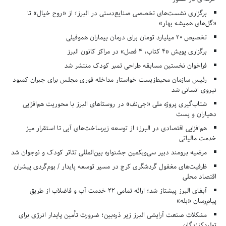
برگزاری نشست‌های تخصصی صنایع‌دستی در البرز؛ از «روح خیال» تا
«گل‌های همیشه بهار»
تخصیص ۲۰ میلیارد تومان برای درمان بیماران هموفیلی
برگزاری پویش «۴ کتاب، ۴ فصل» در مراکز کانون البرز
فراخوان نخستین مسابقه طراحی تمبر کودک منتشر شد
رئیس سازمان محیط‌زیست خواستار مداخله فوری مجلس برای جبران کمبود
نیروی انسانی شد
شتاب‌گیری پروژه ملی «جی‌نف» در روستاهای البرز با محوریت هم‌افزایی
دهیاران و پست
هم‌افزایی اقتصادی در البرز؛ از توسعه زیرساخت‌های آبی تا استقرار میز
خدمت مالیاتی
مرضیه برومند دبیر سی‌ویکمین جشنواره بین‌المللی تئاتر کودک و نوجوان شد
ظرفیت‌های مغفول گردشگری کرج در مسیر توسعه پایدار / بوم‌گردی پیشران
اقتصاد محلی
آبفای البرز پیشتاز شد؛ ارائه تمامی ۲۲ خدمت آب و فاضلاب از طریق
پیام‌رسان «بله»
مشکلات صنعت آرایشی البرز زیر ذره‌بین؛ ضرورت تأمین پایدار انرژی برای
تولیدکنندگان