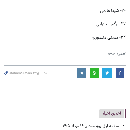
۲۰- شیدا عالمی
۲۷- نرگس چترایی
۳۲- هستی منصوری
کدخبر:
16087
omidebanovan.ir/@16087
آخرین اخبار
صفحه اول روزنامه‌های 14 مرداد 1405