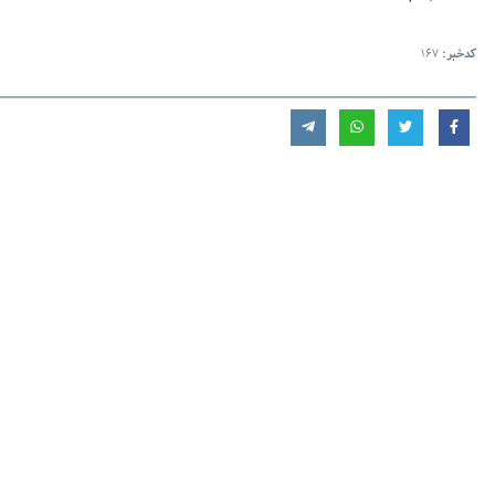
کدخبر:
167