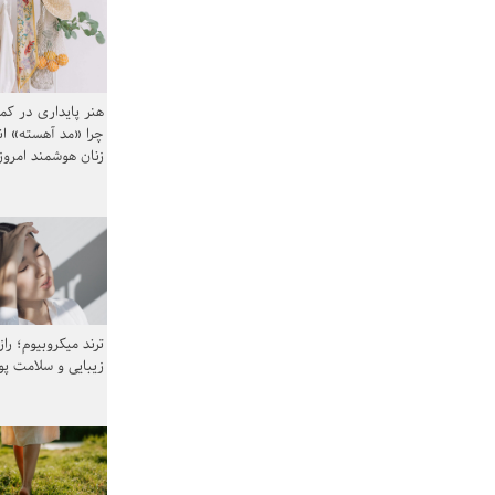
هنر پایداری در کم
چرا «مد آهسته» ا
زنان هوشمند امرو
ترند میکروبیوم؛ را
زیبایی و سلامت پ