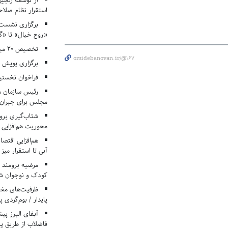
از توسعه زنجیر
استقرار نظام صلا
برگزاری نشست‌
«روح خیال» تا «گ
تخصیص ۲۰ میلیارد تومان برای درمان بیماران هموفیلی
omidebanovan.ir/@167
برگزاری پویش «۴ کتاب، ۴ فصل» در مراکز کانون ا
فراخوان نخستی
رئیس سازمان م
مجلس برای جبران 
شتاب‌گیری پروژ
محوریت هم‌افزایی 
هم‌افزایی اقتص
آبی تا استقرار میز
مرضیه برومند د
کودک و نوجوان ش
ظرفیت‌های مغ
پایدار / بوم‌گردی 
فاضلاب از طریق پی