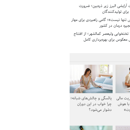
رایشی البرز زیر ذره‌بین؛ ضرورت
 برای تولیدکنندگان
تنها نیست»؛ گامی راهبردی برای مهار
جیره درمان در کشور
بیمارستان ۱۳۵ تختخوابی ولیعصر کمالشهر؛ از افتتاح
معکوس برای بهره‌برداری کامل
یت مالی
یائسگی و چالش‌های شبانه؛
 با هوش
چرا خواب در این دوران
وت»
دشوار می‌شود؟