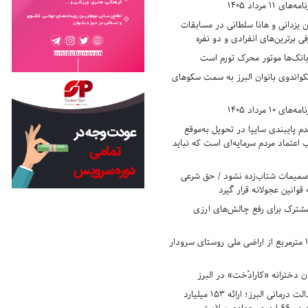
11 مرداد 1405
زدانی و هانا سلطانی در مسابقات
ی برترین‌های انفرادی و دو نفره
بانک‌ها موتور محرک تورم است
کواندوی بانوان البرز به سمت سکوهای
10 مرداد 1405
 پایبندی سایپا در تحویل به‌موقع
عتماد مردم سرمایه‌ای است که نباید
تصمیمات شتاب‌زده نشود / حق شرعی
 قوانین عجولانه قرار گیرد
شترک برای رفع چالش‌های ارزی
رفع تصرف ۱۷۸۰ مترمربع از اراضی ملی روستای سرودار
 دخترانه «کارادُخت» در البرز
رکوردزنی در عدالت درمانی البرز؛ ارائه ۱۵۳ میلیارد