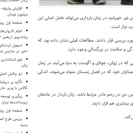
ریال خدمات رایگان در ۶۶ اردوی جها
میلیون تومان
 نور خورشید در زمان بارداری می‌تواند عامل اصلی این
صفحه اول روزنامه‌های 
رد نیاز است.
اعزام کاروان‌ها
پیاده‌روی اربعین 
مورد بررسی قرار دادند. مطالعات قبلی نشان داده بود که
تسهیل ثبت‌نام
دگی و سلامت در بزرگسالی وجود دارد.
اخیر در مدارس شا
عزم استانداری
شان داد نوزدانی که در ژوئن، جولای و آگوست به دنیا می‌آیند در زمان
زنان
 همتایان خود که در فصل زمستان متولد می‌شوند، اندکی
دو چالش اصلی 
تأکید بر دیپلما
کالاس با وزیر خارج
ی در رحم مادر مرتبط باشد. زنان باردار در ماه‌های
پیگیری توسعه 
زیرساخت‌ها میان ا
 بیشتری هم قرار دارند.
صفحه اول روزنامه‌های 
‌کند.
بررسی طرح اصلا
رسید