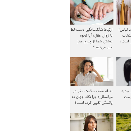
د لباس؛
ارتباط شگفت‌انگیز دست‌خط
نتخاب
با زوال عقل؛ آیا نحوه
ز است؟
نوشتن شما از پیری مغز
خبر می‌دهد؟
ز جدید
نقطه عطف سلامت مغز در
وست
میانسالی؛ چرا نگاه جهان به
یائسگی تغییر کرده است؟