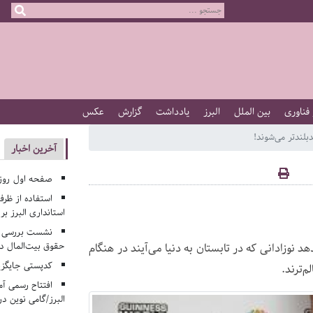
 فناوری
بین الملل
البرز
یادداشت
گزارش
عکس
بلندتر می‌شوند!
آخرین اخبار
صفحه اول روزنامه‌های 
استفاده از ظر
استانداری البرز ب
نشست بررسی م
حقوق بیت‌المال در
د نوزادانی که در تابستان به دنیا می‌آ‌یند در هنگام
کدپستی جایگزی
م‌ترند.
افتتاح رسمی آم
البرز/گامی نوین در