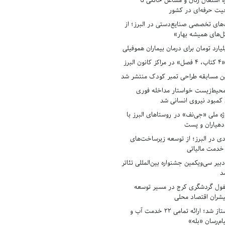
ه اشتغال زنان و مشاغل خانگی تا
حیت حرفه‌ای در کشور
های تخصصی صنایع‌دستی در البرز؛ از
ل‌های همیشه بهار»
لبرز
ن مسابقه طراحی تمبر کودک منتشر شد
حیط‌زیست خواستار مداخله فوری
کمبود نیروی انسانی شد
ه ملی «جی‌نف» در روستاهای البرز با
دهیاران و پست
ادی در البرز؛ از توسعه زیرساخت‌های
 خدمت مالیاتی
بیر سی‌ویکمین جشنواره بین‌المللی تئاتر
د
فول گردشگری کرج در مسیر توسعه
پیشران اقتصاد محلی
آبفای البرز پیشتاز شد؛ ارائه تمامی ۲۲ خدمت آب و
ام‌رسان «بله»