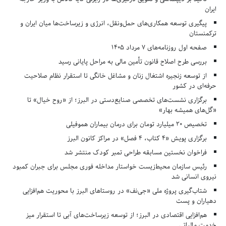
ایران
پیگیری توسعه همکاری‌های حمل‌ونقل، انرژی و زیرساخت‌ها میان ایران و
ترکمنستان
صفحه اول روزنامه‌های 7 مرداد 1405
بررسی طرح اصلاح قانون تأمین مالی به مراحل پایانی رسید
از توسعه زنجیره اشتغال زنان و مشاغل خانگی تا استقرار نظام صلاحیت
حرفه‌ای در کشور
برگزاری نشست‌های تخصصی صنایع‌دستی در البرز؛ از «روح خیال» تا
«گل‌های همیشه بهار»
تخصیص ۲۰ میلیارد تومان برای درمان بیماران هموفیلی
برگزاری پویش «۴ کتاب، ۴ فصل» در مراکز کانون البرز
فراخوان نخستین مسابقه طراحی تمبر کودک منتشر شد
رئیس سازمان محیط‌زیست خواستار مداخله فوری مجلس برای جبران کمبود
نیروی انسانی شد
شتاب‌گیری پروژه ملی «جی‌نف» در روستاهای البرز با محوریت هم‌افزایی
دهیاران و پست
هم‌افزایی اقتصادی در البرز؛ از توسعه زیرساخت‌های آبی تا استقرار میز
خدمت مالیاتی