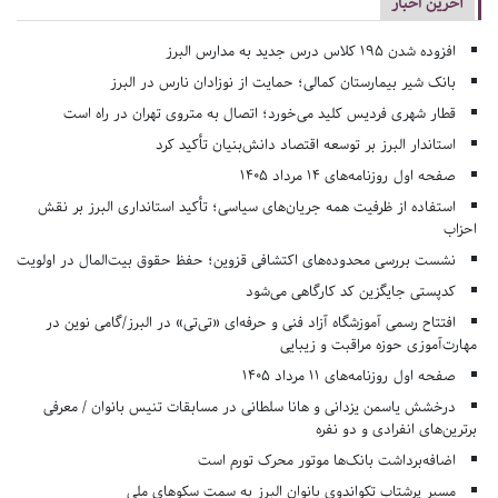
آخرین اخبار
افزوده شدن ۱۹۵ کلاس درس جدید به مدارس البرز
بانک شیر بیمارستان کمالی؛ حمایت از نوزادان نارس در البرز
قطار شهری فردیس کلید می‌خورد؛ اتصال به متروی تهران در راه است
استاندار البرز بر توسعه اقتصاد دانش‌بنیان تأکید کرد
صفحه اول روزنامه‌های 14 مرداد 1405
استفاده از ظرفیت همه جریان‌های سیاسی؛ تأکید استانداری البرز بر نقش
احزاب
نشست بررسی محدوده‌های اکتشافی قزوین؛ حفظ حقوق بیت‌المال در اولویت
کدپستی جایگزین کد کارگاهی می‌شود
افتتاح رسمی آموزشگاه آزاد فنی و حرفه‌ای «تی‌تی» در البرز/گامی نوین در
مهارت‌آموزی حوزه مراقبت و زیبایی
صفحه اول روزنامه‌های 11 مرداد 1405
درخشش یاسمن یزدانی و هانا سلطانی در مسابقات تنیس بانوان / معرفی
برترین‌های انفرادی و دو نفره
اضافه‌برداشت بانک‌ها موتور محرک تورم است
مسیر پرشتاب تکواندوی بانوان البرز به سمت سکوهای ملی