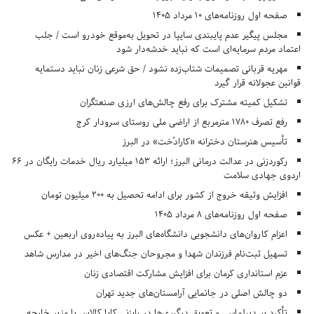
صفحه اول روزنامه‌های 10 مرداد 1405
مجلس پیگیر عدم پایبندی سایپا در تحویل به‌موقع خودرو است / جلب
اعتماد مردم سرمایه‌ای است که نباید خدشه‌دار شود
مهریه قربانی تصمیمات شتاب‌زده نشود / حق شرعی زنان نباید دستمایه
قوانین عجولانه قرار گیرد
تشکیل کمیته مشترک برای رفع چالش‌های ارزی صنعتگران
رفع تصرف ۱۷۸۰ مترمربع از اراضی ملی روستای سرودار کرج
تأسیس هنرستان دخترانه «کارادُخت» در البرز
رکوردزنی در عدالت درمانی البرز؛ ارائه ۱۵۳ میلیارد ریال خدمات رایگان در ۶۶
اردوی جهادی سلامت
افزایش وثیقه خروج از کشور برای ادامه تحصیل به ۲۰۰ میلیون تومان
صفحه اول روزنامه‌های 8 مرداد 1405
اعزام کاروان‌های دانشجویی دانشگاه‌های البرز به پیاده‌روی اربعین + عکس
تسهیل ثبت‌نام فرزندان شهدا و مجروحان جنگ‌های اخیر در مدارس شاهد
عزم استانداری کرمان برای افزایش مشارکت اقتصادی زنان
دو چالش اصلی در جانمایی آرامستان‌های جدید تهران
تأکید بر دیپلماسی و تعویق درگیری‌ها در رایزنی کایا کالاس با وزیر خارجه