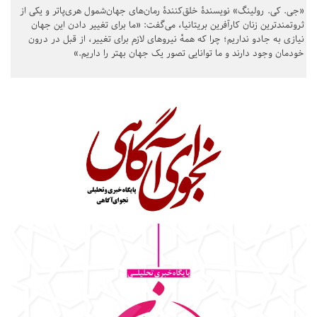
«جی. کی. رولینگ» نویسندهٔ خلق‌کنندهٔ رمان‌های جهان‌شمول هری‌پاتر و یکی از
ثروتمندترین زنان کارآفرین بریتانیا، می‌گفت: «ما برای تغییر دادن این جهان
نیازی به جادو نداریم؛ چرا که همهٔ نیروهای لازم برای تغییر، از قبل در درون
خودمان وجود دارند و ما توانایی تصور یک جهان بهتر را داریم.»