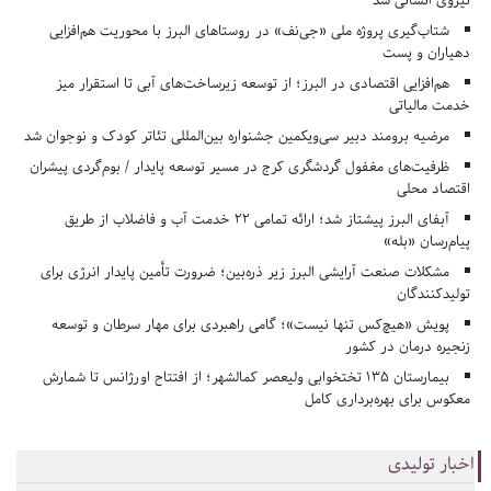
نیروی انسانی شد
شتاب‌گیری پروژه ملی «جی‌نف» در روستاهای البرز با محوریت هم‌افزایی
دهیاران و پست
هم‌افزایی اقتصادی در البرز؛ از توسعه زیرساخت‌های آبی تا استقرار میز
خدمت مالیاتی
مرضیه برومند دبیر سی‌ویکمین جشنواره بین‌المللی تئاتر کودک و نوجوان شد
ظرفیت‌های مغفول گردشگری کرج در مسیر توسعه پایدار / بوم‌گردی پیشران
اقتصاد محلی
آبفای البرز پیشتاز شد؛ ارائه تمامی ۲۲ خدمت آب و فاضلاب از طریق
پیام‌رسان «بله»
مشکلات صنعت آرایشی البرز زیر ذره‌بین؛ ضرورت تأمین پایدار انرژی برای
تولیدکنندگان
پویش «هیچ‌کس تنها نیست»؛ گامی راهبردی برای مهار سرطان و توسعه
زنجیره درمان در کشور
بیمارستان ۱۳۵ تختخوابی ولیعصر کمالشهر؛ از افتتاح اورژانس تا شمارش
معکوس برای بهره‌برداری کامل
اخبار تولیدی