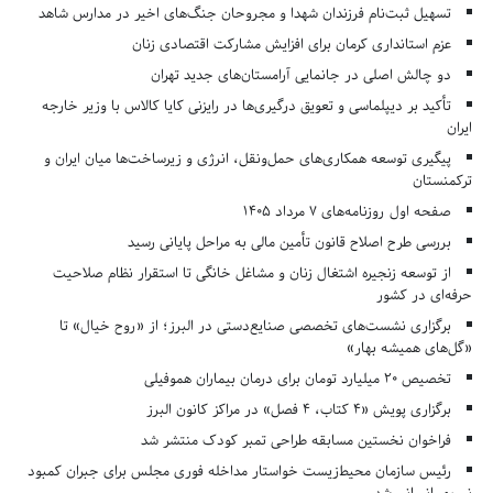
تسهیل ثبت‌نام فرزندان شهدا و مجروحان جنگ‌های اخیر در مدارس شاهد
عزم استانداری کرمان برای افزایش مشارکت اقتصادی زنان
دو چالش اصلی در جانمایی آرامستان‌های جدید تهران
تأکید بر دیپلماسی و تعویق درگیری‌ها در رایزنی کایا کالاس با وزیر خارجه
ایران
پیگیری توسعه همکاری‌های حمل‌ونقل، انرژی و زیرساخت‌ها میان ایران و
ترکمنستان
صفحه اول روزنامه‌های 7 مرداد 1405
بررسی طرح اصلاح قانون تأمین مالی به مراحل پایانی رسید
از توسعه زنجیره اشتغال زنان و مشاغل خانگی تا استقرار نظام صلاحیت
حرفه‌ای در کشور
برگزاری نشست‌های تخصصی صنایع‌دستی در البرز؛ از «روح خیال» تا
«گل‌های همیشه بهار»
تخصیص ۲۰ میلیارد تومان برای درمان بیماران هموفیلی
برگزاری پویش «۴ کتاب، ۴ فصل» در مراکز کانون البرز
فراخوان نخستین مسابقه طراحی تمبر کودک منتشر شد
رئیس سازمان محیط‌زیست خواستار مداخله فوری مجلس برای جبران کمبود