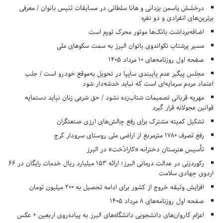
درخشش یاسمن یزدانی و هانا سلطانی در مسابقات تنیس بانوان / معرفی
برترین‌های انفرادی و دو نفره
اضافه‌برداشت بانک‌ها موتور محرک تورم است
مسیر پرشتاب تکواندوی بانوان البرز به سمت سکوهای ملی
صفحه اول روزنامه‌های 10 مرداد 1405
مجلس پیگیر عدم پایبندی سایپا در تحویل به‌موقع خودرو است / جلب
اعتماد مردم سرمایه‌ای است که نباید خدشه‌دار شود
مهریه قربانی تصمیمات شتاب‌زده نشود / حق شرعی زنان نباید دستمایه
قوانین عجولانه قرار گیرد
تشکیل کمیته مشترک برای رفع چالش‌های ارزی صنعتگران
رفع تصرف ۱۷۸۰ مترمربع از اراضی ملی روستای سرودار کرج
تأسیس هنرستان دخترانه «کارادُخت» در البرز
رکوردزنی در عدالت درمانی البرز؛ ارائه ۱۵۳ میلیارد ریال خدمات رایگان در ۶۶
اردوی جهادی سلامت
افزایش وثیقه خروج از کشور برای ادامه تحصیل به ۲۰۰ میلیون تومان
صفحه اول روزنامه‌های 8 مرداد 1405
اعزام کاروان‌های دانشجویی دانشگاه‌های البرز به پیاده‌روی اربعین + عکس