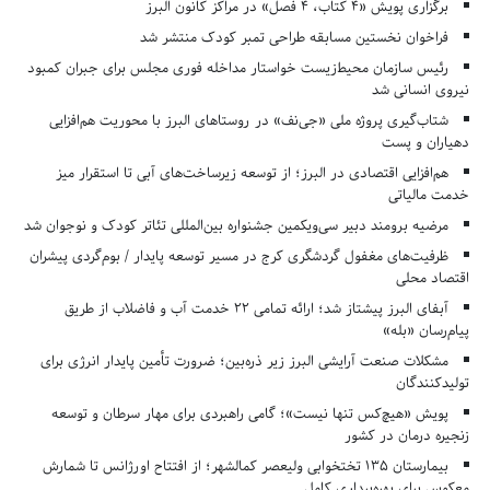
برگزاری پویش «۴ کتاب، ۴ فصل» در مراکز کانون البرز
فراخوان نخستین مسابقه طراحی تمبر کودک منتشر شد
رئیس سازمان محیط‌زیست خواستار مداخله فوری مجلس برای جبران کمبود
نیروی انسانی شد
شتاب‌گیری پروژه ملی «جی‌نف» در روستاهای البرز با محوریت هم‌افزایی
دهیاران و پست
هم‌افزایی اقتصادی در البرز؛ از توسعه زیرساخت‌های آبی تا استقرار میز
خدمت مالیاتی
مرضیه برومند دبیر سی‌ویکمین جشنواره بین‌المللی تئاتر کودک و نوجوان شد
ظرفیت‌های مغفول گردشگری کرج در مسیر توسعه پایدار / بوم‌گردی پیشران
اقتصاد محلی
آبفای البرز پیشتاز شد؛ ارائه تمامی ۲۲ خدمت آب و فاضلاب از طریق
پیام‌رسان «بله»
مشکلات صنعت آرایشی البرز زیر ذره‌بین؛ ضرورت تأمین پایدار انرژی برای
تولیدکنندگان
پویش «هیچ‌کس تنها نیست»؛ گامی راهبردی برای مهار سرطان و توسعه
زنجیره درمان در کشور
بیمارستان ۱۳۵ تختخوابی ولیعصر کمالشهر؛ از افتتاح اورژانس تا شمارش
معکوس برای بهره‌برداری کامل