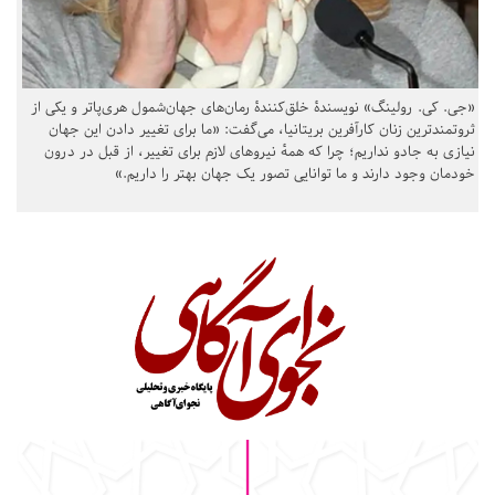
«جی. کی. رولینگ» نویسندهٔ خلق‌کنندهٔ رمان‌های جهان‌شمول هری‌پاتر و یکی از
ثروتمندترین زنان کارآفرین بریتانیا، می‌گفت: «ما برای تغییر دادن این جهان
نیازی به جادو نداریم؛ چرا که همهٔ نیروهای لازم برای تغییر، از قبل در درون
خودمان وجود دارند و ما توانایی تصور یک جهان بهتر را داریم.»