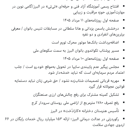
افتتاح رسمی آموزشگاه آزاد فنی و حرفه‌ای «تی‌تی» در البرز/گامی نوین در
مهارت‌آموزی حوزه مراقبت و زیبایی
صفحه اول روزنامه‌های 11 مرداد 1405
درخشش یاسمن یزدانی و هانا سلطانی در مسابقات تنیس بانوان / معرفی
برترین‌های انفرادی و دو نفره
اضافه‌برداشت بانک‌ها موتور محرک تورم است
مسیر پرشتاب تکواندوی بانوان البرز به سمت سکوهای ملی
صفحه اول روزنامه‌های 10 مرداد 1405
مجلس پیگیر عدم پایبندی سایپا در تحویل به‌موقع خودرو است / جلب
اعتماد مردم سرمایه‌ای است که نباید خدشه‌دار شود
مهریه قربانی تصمیمات شتاب‌زده نشود / حق شرعی زنان نباید دستمایه
قوانین عجولانه قرار گیرد
تشکیل کمیته مشترک برای رفع چالش‌های ارزی صنعتگران
رفع تصرف ۱۷۸۰ مترمربع از اراضی ملی روستای سرودار کرج
تأسیس هنرستان دخترانه «کارادُخت» در البرز
رکوردزنی در عدالت درمانی البرز؛ ارائه ۱۵۳ میلیارد ریال خدمات رایگان در ۶۶
اردوی جهادی سلامت