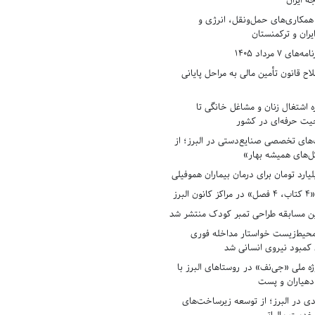
ه ایران
همکاری‌های حمل‌ونقل، انرژی و
یران و ترکمنستان
7 مرداد 1405
ح قانون تأمین مالی به مراحل پایانی
ه اشتغال زنان و مشاغل خانگی تا
حیت حرفه‌ای در کشور
های تخصصی صنایع‌دستی در البرز؛ از
ل‌های همیشه بهار»
لبرز
ن مسابقه طراحی تمبر کودک منتشر شد
حیط‌زیست خواستار مداخله فوری
کمبود نیروی انسانی شد
ه ملی «جی‌نف» در روستاهای البرز با
دهیاران و پست
ادی در البرز؛ از توسعه زیرساخت‌های