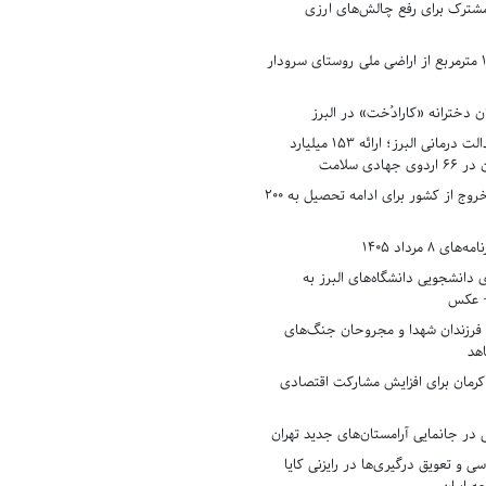
شترک برای رفع چالش‌های ارزی
رفع تصرف ۱۷۸۰ مترمربع از اراضی ملی روستای سرودار
 دخترانه «کارادُخت» در البرز
رکوردزنی در عدالت درمانی البرز؛ ارائه ۱۵۳ میلیارد
دی سلامت
افزایش وثیقه خروج از کشور برای ادامه تحصیل به ۲۰۰
8 مرداد 1405
ی دانشجویی دانشگاه‌های البرز به
+ عکس
 فرزندان شهدا و مجروحان جنگ‌های
هد
 کرمان برای افزایش مشارکت اقتصادی
در جانمایی آرامستان‌های جدید تهران
سی و تعویق درگیری‌ها در رایزنی کایا