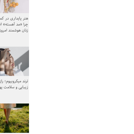
هنر پایداری در کم
چرا «مد آهسته» ا
زنان هوشمند امرو
ترند میکروبیوم؛ را
زیبایی و سلامت پ