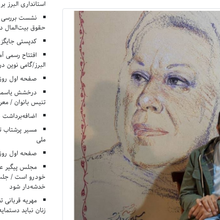
استانداری البرز ب
نشست بررسی م
حقوق بیت‌المال در
کدپستی جایگزی
افتتاح رسمی آم
البرز/گامی نوین در
صفحه اول روزنامه‌های 
درخشش یاسمن ی
تنیس بانوان / معرف
اضافه‌برداشت 
مسیر پرشتاب ت
ملی
صفحه اول روزنامه‌های 
مجلس پیگیر عدم
خودرو است / جلب ا
خدشه‌دار شود
مهریه قربانی 
زنان نباید دستمایه