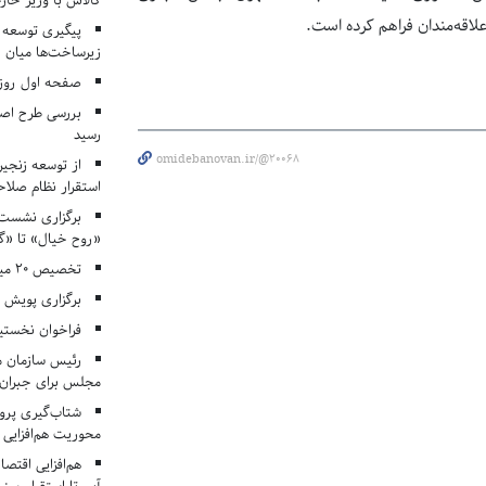
کالاس با وزیر خارج
لاقه‌مندان فراهم کرده است.
پیگیری توسعه 
زیرساخت‌ها میان ا
صفحه اول روزنامه‌های 
بررسی طرح اصلا
رسید
omidebanovan.ir/@20068
از توسعه زنجیر
استقرار نظام صلا
برگزاری نشست‌
«روح خیال» تا «گ
تخصیص ۲۰ میلیارد تومان برای درمان بیماران هموفیلی
برگزاری پویش «۴ کتاب، ۴ فصل» در مراکز کانون ا
فراخوان نخستی
رئیس سازمان م
مجلس برای جبران 
شتاب‌گیری پروژ
محوریت هم‌افزایی 
هم‌افزایی اقتص