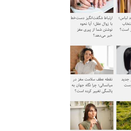
د لباس؛
ارتباط شگفت‌انگیز دست‌خط
نتخاب
با زوال عقل؛ آیا نحوه
ز است؟
نوشتن شما از پیری مغز
خبر می‌دهد؟
ز جدید
نقطه عطف سلامت مغز در
وست
میانسالی؛ چرا نگاه جهان به
یائسگی تغییر کرده است؟