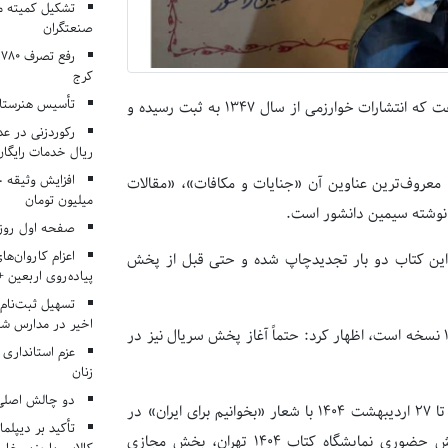
تشکیل کمیته م
صنعتگران
کرج
تأسیس هنرستان
 که انتشارات خوارزمی ‌از سال
۱۳۴۷
به ثبت رسیده و
ریال خدمات رایگان در ۶۶ اردوی جها
 معروف‌ترین عناوین آن «جنایات و مکافات»، «مقالات
میلیون تومان
نوشته سیمین دانشور است.
صفحه اول روزنامه‌های 
اعزام کاروان‌ها
ه این کتاب دو بار تجدیدچاپ شده و حتی قبل از پخش
پیاده‌روی اربعین 
تسهیل ثبت‌نام
اخیر در مدارس شا
نسخه است، اظهار کرد: حتماً آغاز پخش سریال نیز در
عزم استانداری
زنان
دو چالش اصلی 
تا
۲۷
اردیبهشت
۱۴۰۴
با شعار «بخوانیم برای ایران» در
تأکید بر دیپلما
بخش حضوری نمایشگاه کتاب
۱۴۰۴
تهران، بخش مجازی