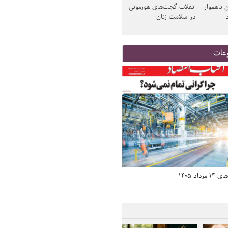
 ناهموار
انقلاب گجت‌های هورمونی
در سلامت زنان
عات
د 1405
صفحه اول روزنامه‌های 14 مرداد 1405