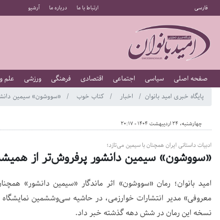
فارسی
ارتباط با ما
درباره ما
آرشیو
صفحه اصلی
سیاسی
اجتماعی
اقتصادی
فرهنگی
ورزشی
علم و
پایگاه خبری امید بانوان
اخبار
کتاب خوب
«سووشون» سیمین دانشور پر
چهارشنبه، 24 اردیبهشت 1404 - 20:17
ادبیات داستانی ایران همچنان با سیمین می‌تازد؛
«سووشون» سیمین دانشور پرفروش‌تر از همیشه؛ نیم
امید بانوان؛ رمان «سووشون» اثر ماندگار «سیمین دانشور» همچنان
معروفی» مدیر انتشارات خوارزمی، در حاشیه سی‌وششمین نمایشگاه بی
نسخه این رمان در شش دهه گذشته خبر داد.