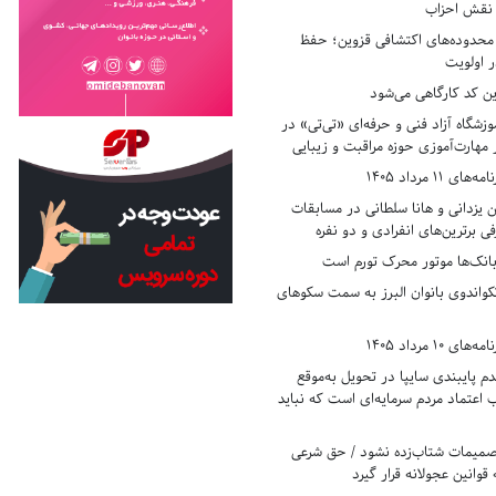
ر نقش احزاب
حدوده‌های اکتشافی قزوین؛ حفظ
 اولویت
ن کد کارگاهی می‌شود
وزشگاه آزاد فنی و حرفه‌ای «تی‌تی» در
 مهارت‌آموزی حوزه مراقبت و زیبایی
11 مرداد 1405
زدانی و هانا سلطانی در مسابقات
ی برترین‌های انفرادی و دو نفره
بانک‌ها موتور محرک تورم است
کواندوی بانوان البرز به سمت سکوهای
10 مرداد 1405
 پایبندی سایپا در تحویل به‌موقع
عتماد مردم سرمایه‌ای است که نباید
تصمیمات شتاب‌زده نشود / حق شرعی
 قوانین عجولانه قرار گیرد