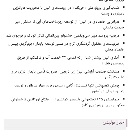
شتاب‌گیری پروژه ملی «جی‌نف» در روستاهای البرز با محوریت هم‌افزایی
دهیاران و پست
هم‌افزایی اقتصادی در البرز؛ از توسعه زیرساخت‌های آبی تا استقرار میز
خدمت مالیاتی
مرضیه برومند دبیر سی‌ویکمین جشنواره بین‌المللی تئاتر کودک و نوجوان شد
ظرفیت‌های مغفول گردشگری کرج در مسیر توسعه پایدار / بوم‌گردی پیشران
اقتصاد محلی
آبفای البرز پیشتاز شد؛ ارائه تمامی ۲۲ خدمت آب و فاضلاب از طریق
پیام‌رسان «بله»
مشکلات صنعت آرایشی البرز زیر ذره‌بین؛ ضرورت تأمین پایدار انرژی برای
تولیدکنندگان
پویش «هیچ‌کس تنها نیست»؛ گامی راهبردی برای مهار سرطان و توسعه
زنجیره درمان در کشور
بیمارستان ۱۳۵ تختخوابی ولیعصر کمالشهر؛ از افتتاح اورژانس تا شمارش
معکوس برای بهره‌برداری کامل
اخبار تولیدی