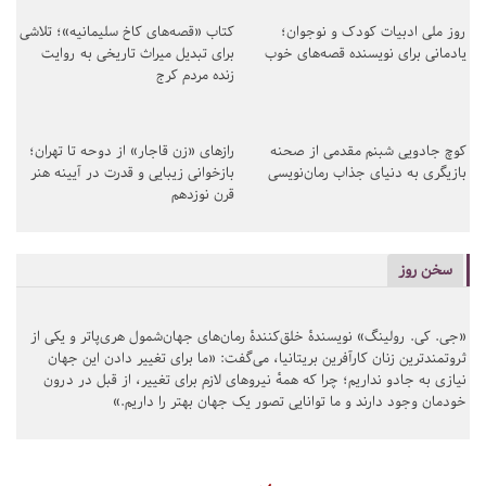
روز ملی ادبیات کودک و نوجوان؛
کتاب «قصه‌های کاخ سلیمانیه»؛ تلاشی
یادمانی برای نویسنده قصه‌های خوب
برای تبدیل میراث تاریخی به روایت
زنده مردم کرج
کوچ جادویی شبنم مقدمی از صحنه
رازهای «زن قاجار» از دوحه تا تهران؛
بازیگری به دنیای جذاب رمان‌نویسی
بازخوانی زیبایی و قدرت در آیینه هنر
قرن نوزدهم
سخن روز
«جی. کی. رولینگ» نویسندهٔ خلق‌کنندهٔ رمان‌های جهان‌شمول هری‌پاتر و یکی از
ثروتمندترین زنان کارآفرین بریتانیا، می‌گفت: «ما برای تغییر دادن این جهان
نیازی به جادو نداریم؛ چرا که همهٔ نیروهای لازم برای تغییر، از قبل در درون
خودمان وجود دارند و ما توانایی تصور یک جهان بهتر را داریم.»