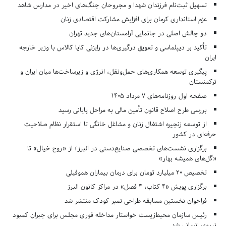
تسهیل ثبت‌نام فرزندان شهدا و مجروحان جنگ‌های اخیر در مدارس شاهد
عزم استانداری کرمان برای افزایش مشارکت اقتصادی زنان
دو چالش اصلی در جانمایی آرامستان‌های جدید تهران
تأکید بر دیپلماسی و تعویق درگیری‌ها در رایزنی کایا کالاس با وزیر خارجه
ایران
پیگیری توسعه همکاری‌های حمل‌ونقل، انرژی و زیرساخت‌ها میان ایران و
ترکمنستان
صفحه اول روزنامه‌های 7 مرداد 1405
بررسی طرح اصلاح قانون تأمین مالی به مراحل پایانی رسید
از توسعه زنجیره اشتغال زنان و مشاغل خانگی تا استقرار نظام صلاحیت
حرفه‌ای در کشور
برگزاری نشست‌های تخصصی صنایع‌دستی در البرز؛ از «روح خیال» تا
«گل‌های همیشه بهار»
تخصیص ۲۰ میلیارد تومان برای درمان بیماران هموفیلی
برگزاری پویش «۴ کتاب، ۴ فصل» در مراکز کانون البرز
فراخوان نخستین مسابقه طراحی تمبر کودک منتشر شد
رئیس سازمان محیط‌زیست خواستار مداخله فوری مجلس برای جبران کمبود
نیروی انسانی شد