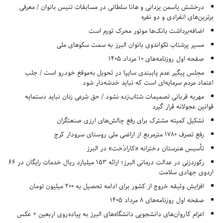
درخشش یاسمن یزدانی و هانا سلطانی در مسابقات تنیس بانوان / معرفی
برترین‌های انفرادی و دو نفره
اضافه‌برداشت بانک‌ها موتور محرک تورم است
مسیر پرشتاب تکواندوی بانوان البرز به سمت سکوهای ملی
صفحه اول روزنامه‌های 10 مرداد 1405
مجلس پیگیر عدم پایبندی سایپا در تحویل به‌موقع خودرو است / جلب
اعتماد مردم سرمایه‌ای است که نباید خدشه‌دار شود
مهریه قربانی تصمیمات شتاب‌زده نشود / حق شرعی زنان نباید دستمایه
قوانین عجولانه قرار گیرد
تشکیل کمیته مشترک برای رفع چالش‌های ارزی صنعتگران
رفع تصرف ۱۷۸۰ مترمربع از اراضی ملی روستای سرودار کرج
تأسیس هنرستان دخترانه «کارادُخت» در البرز
رکوردزنی در عدالت درمانی البرز؛ ارائه ۱۵۳ میلیارد ریال خدمات رایگان در ۶۶
اردوی جهادی سلامت
افزایش وثیقه خروج از کشور برای ادامه تحصیل به ۲۰۰ میلیون تومان
صفحه اول روزنامه‌های 8 مرداد 1405
اعزام کاروان‌های دانشجویی دانشگاه‌های البرز به پیاده‌روی اربعین + عکس