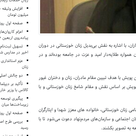
ریال خدمات رایگان در ۶۶ اردوی جها
میلیون تومان
صفحه اول روزنامه‌های 
اعزام کاروان‌ها
پیاده‌روی اربعین 
رداد در جمع خبرنگاران، با اشاره به نقش بی‌بدیل زنان خوزستانی در دوران
تسهیل ثبت‌نام
اخیر در مدارس شا
مواره طلایه‌دار امید و عزت در جامعه بوده‌اند و در
عزم استانداری
زنان
دو چالش اصلی 
ین پویش با هدف تبیین مقام مادران، زنان و دختران غیور
تأکید بر دیپلما
 پویش بر اساس نقش و مقام شامخ زنان خوزستانی و با
کالاس با وزیر خارج
پیگیری توسعه 
زیرساخت‌ها میان ا
امی زنان خوزستانی، خانواده های معزز شهدا و ایثارگران
صفحه اول روزنامه‌های 
 اجتماعی و سازمان‌های مردم‌نهاد دعوت می‌شود تا با
بررسی طرح اصلا
رسید
ه به تصویر بکشند.