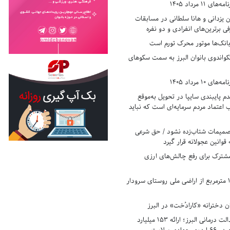
11 مرداد 1405
زدانی و هانا سلطانی در مسابقات
ی برترین‌های انفرادی و دو نفره
بانک‌ها موتور محرک تورم است
کواندوی بانوان البرز به سمت سکوهای
10 مرداد 1405
 پایبندی سایپا در تحویل به‌موقع
عتماد مردم سرمایه‌ای است که نباید
تصمیمات شتاب‌زده نشود / حق شرعی
 قوانین عجولانه قرار گیرد
شترک برای رفع چالش‌های ارزی
رفع تصرف ۱۷۸۰ مترمربع از اراضی ملی روستای سرودار
 دخترانه «کارادُخت» در البرز
رکوردزنی در عدالت درمانی البرز؛ ارائه ۱۵۳ میلیارد