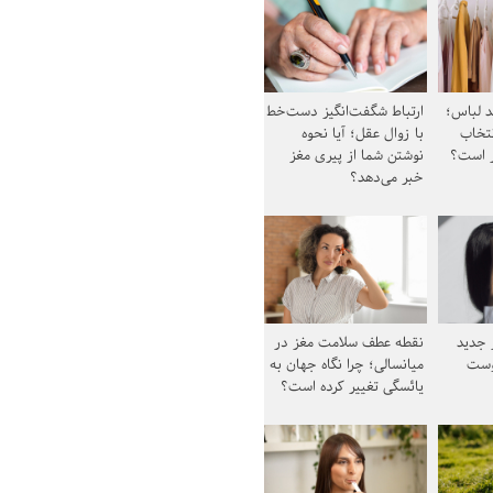
د لباس؛
ارتباط شگفت‌انگیز دست‌خط
نتخاب
با زوال عقل؛ آیا نحوه
ز است؟
نوشتن شما از پیری مغز
خبر می‌دهد؟
ز جدید
نقطه عطف سلامت مغز در
وست
میانسالی؛ چرا نگاه جهان به
یائسگی تغییر کرده است؟