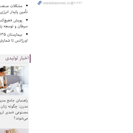
omidebanovan.ir/@20462
مشکلات صنعت آ
تأمین پایدار انرژی
پویش «هیچ‌کس 
سرطان و توسعه زن
اورژانس تا شمارش 
اخبار تولیدی
راهنمای جامع مدیر
مدرن: چگونه زنان
مصنوعی «مدیر ثر
می‌شوند؟