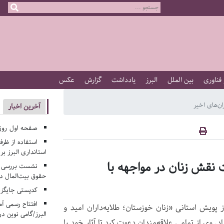
 فناوری
بین الملل
البرز
یادداشت
گزارش
عکس
ن‌های اخیر
آخرین اخبار
صفحه اول روزنامه‌های 
استفاده از ظر
استانداری البرز ب
ت نقش زنان در مواجهه با
نشست بررسی م
حقوق بیت‌المال در
کدپستی جایگزی
افتتاح رسمی آم
 پویش استانی «زنان خوزستان؛ طلایه‌داران امید و
البرز/گامی نوین در
 وی از تمامی علاقه‌مندان دعوت کرد تا آثار خود را