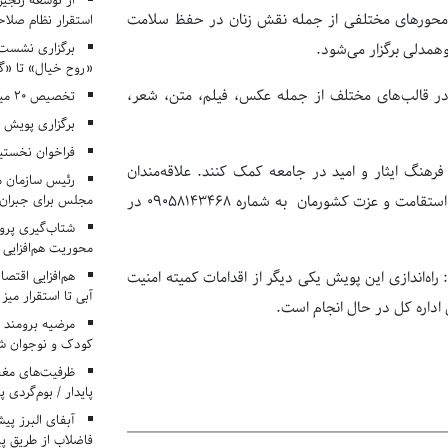
از توسعه زنجیر
ر محورهای مختلفی از جمله نقش زنان در حفظ سلامت
استقرار نظام صلا
برگزاری نشست‌
همدلی برگزار می‌شود.
«روح خیال» تا «گ
ا در قالب‌های مختلف از جمله عکس، فیلم، متن، شعر،
تخصیص ۲۰ میلیارد تومان برای درمان بیماران هموفیلی
برگزاری پویش «۴ کتاب، ۴ فصل» در مراکز کانون ا
فراخوان نخستی
هنگ ایثار و امید در جامعه کمک کنند. علاقه‌مندان
رئیس سازمان م
مجلس برای جبران 
 استقامت و عزت کشورمان
به شماره 09058143468 در
شتاب‌گیری پروژ
محوریت هم‌افزایی 
هم‌افزایی اقتص
:
راه‌اندازی
این پویش یکی دیگر از اقدامات کمیته امنیت
آبی تا استقرار میز
اداره کل در حال انجام است.
مرضیه برومند د
کودک و نوجوان ش
ظرفیت‌های مغ
پایدار / بوم‌گردی 
فاضلاب از طریق پی