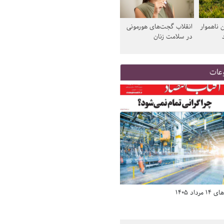
 ناهموار
انقلاب گجت‌های هورمونی
در سلامت زنان
عات
د 1405
صفحه اول روزنامه‌های 14 مرداد 1405