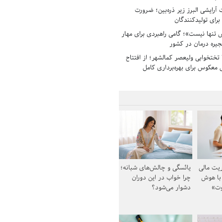
رایشی البرز زیر ذره‌بین؛ ضرورت
 برای تولیدکنندگان
تنها نیست»؛ گامی راهبردی برای مهار
جیره درمان در کشور
بیمارستان ۱۳۵ تختخوابی ولیعصر کمالشهر؛ از افتتاح
معکوس برای بهره‌برداری کامل
یت مالی
یائسگی و چالش‌های شبانه؛
 با هوش
چرا خواب در این دوران
وت»
دشوار می‌شود؟