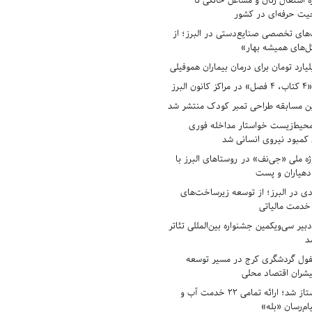
ه اشتغال زنان و مشاغل خانگی تا
حیت حرفه‌ای در کشور
های تخصصی صنایع‌دستی در البرز؛ از
ل‌های همیشه بهار»
لبرز
ن مسابقه طراحی تمبر کودک منتشر شد
حیط‌زیست خواستار مداخله فوری
کمبود نیروی انسانی شد
ه ملی «جی‌نف» در روستاهای البرز با
دهیاران و پست
ادی در البرز؛ از توسعه زیرساخت‌های
 خدمت مالیاتی
بیر سی‌ویکمین جشنواره بین‌المللی تئاتر
د
فول گردشگری کرج در مسیر توسعه
پیشران اقتصاد محلی
آبفای البرز پیشتاز شد؛ ارائه تمامی ۲۲ خدمت آب و
ام‌رسان «بله»