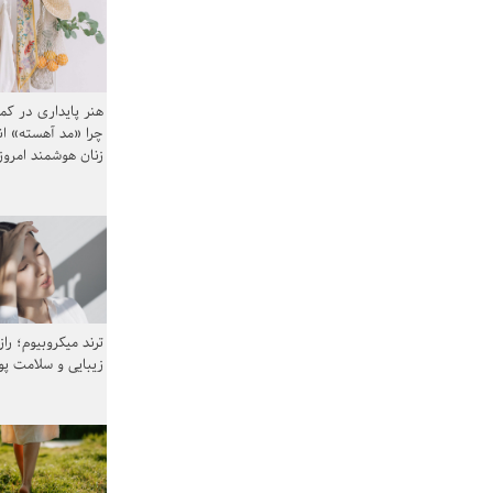
هنر پایداری در کم
چرا «مد آهسته» ا
زنان هوشمند امرو
ترند میکروبیوم؛ را
زیبایی و سلامت پ