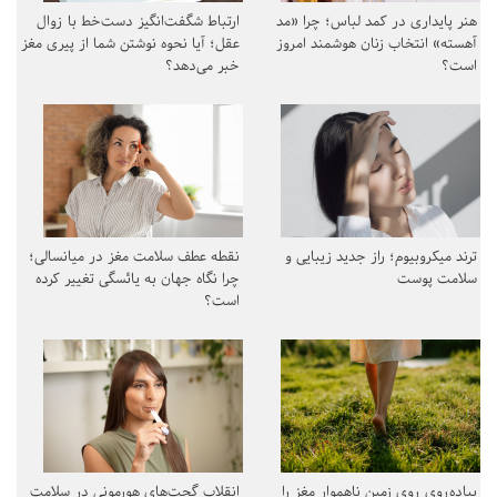
هنر پایداری در کمد لباس؛ چرا «مد
ارتباط شگفت‌انگیز دست‌خط با زوال
آهسته» انتخاب زنان هوشمند امروز
عقل؛ آیا نحوه نوشتن شما از پیری مغز
است؟
خبر می‌دهد؟
ترند میکروبیوم؛ راز جدید زیبایی و
نقطه عطف سلامت مغز در میانسالی؛
سلامت پوست
چرا نگاه جهان به یائسگی تغییر کرده
است؟
پیاده‌روی روی زمین ناهموار مغز را
انقلاب گجت‌های هورمونی در سلامت