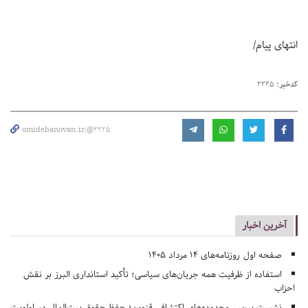
انتهای پیام/
کدخبر:
2225
omidebanovan.ir/@2225
آخرین اخبار
صفحه اول روزنامه‌های 14 مرداد 1405
استفاده از ظرفیت همه جریان‌های سیاسی؛ تأکید استانداری البرز بر نقش
احزاب
نشست بررسی محدوده‌های اکتشافی قزوین؛ حفظ حقوق بیت‌المال در اولویت