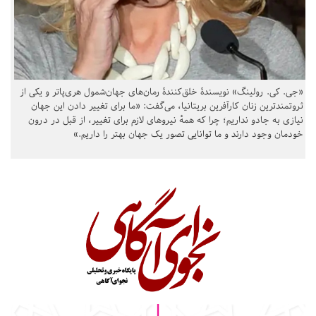
«جی. کی. رولینگ» نویسندهٔ خلق‌کنندهٔ رمان‌های جهان‌شمول هری‌پاتر و یکی از
ثروتمندترین زنان کارآفرین بریتانیا، می‌گفت: «ما برای تغییر دادن این جهان
نیازی به جادو نداریم؛ چرا که همهٔ نیروهای لازم برای تغییر، از قبل در درون
خودمان وجود دارند و ما توانایی تصور یک جهان بهتر را داریم.»