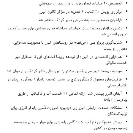
تخصیص ۲۰ میلیارد تومان برای درمان بیماران هموفیلی
برگزاری پویش «۴ کتاب، ۴ فصل» در مراکز کانون البرز
فراخوان نخستین مسابقه طراحی تمبر کودک منتشر شد
رئیس سازمان محیط‌زیست خواستار مداخله فوری مجلس برای جبران کمبود
نیروی انسانی شد
شتاب‌گیری پروژه ملی «جی‌نف» در روستاهای البرز با محوریت هم‌افزایی
دهیاران و پست
هم‌افزایی اقتصادی در البرز؛ از توسعه زیرساخت‌های آبی تا استقرار میز
خدمت مالیاتی
مرضیه برومند دبیر سی‌ویکمین جشنواره بین‌المللی تئاتر کودک و نوجوان شد
ظرفیت‌های مغفول گردشگری کرج در مسیر توسعه پایدار / بوم‌گردی پیشران
اقتصاد محلی
آبفای البرز پیشتاز شد؛ ارائه تمامی ۲۲ خدمت آب و فاضلاب از طریق
پیام‌رسان «بله»
مشکلات صنعت آرایشی البرز زیر ذره‌بین؛ ضرورت تأمین پایدار انرژی برای
تولیدکنندگان
پویش «هیچ‌کس تنها نیست»؛ گامی راهبردی برای مهار سرطان و توسعه
زنجیره درمان در کشور