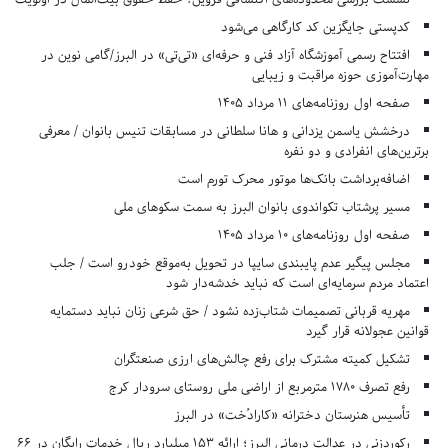
کدپستی جایگزین کد کارگاهی می‌شود
افتتاح رسمی آموزشگاه آزاد فنی و حرفه‌ای «تی‌تی» در البرز/گامی نوین در
مهارت‌آموزی حوزه مراقبت و زیبایی
صفحه اول روزنامه‌های 11 مرداد 1405
درخشش یاسمن یزدانی و هانا سلطانی در مسابقات تنیس بانوان / معرفی
برترین‌های انفرادی و دو نفره
اضافه‌برداشت بانک‌ها موتور محرک تورم است
مسیر پرشتاب تکواندوی بانوان البرز به سمت سکوهای ملی
صفحه اول روزنامه‌های 10 مرداد 1405
مجلس پیگیر عدم پایبندی سایپا در تحویل به‌موقع خودرو است / جلب
اعتماد مردم سرمایه‌ای است که نباید خدشه‌دار شود
مهریه قربانی تصمیمات شتاب‌زده نشود / حق شرعی زنان نباید دستمایه
قوانین عجولانه قرار گیرد
تشکیل کمیته مشترک برای رفع چالش‌های ارزی صنعتگران
رفع تصرف ۱۷۸۰ مترمربع از اراضی ملی روستای سرودار کرج
تأسیس هنرستان دخترانه «کارادُخت» در البرز
رکوردزنی در عدالت درمانی البرز؛ ارائه ۱۵۳ میلیارد ریال خدمات رایگان در ۶۶