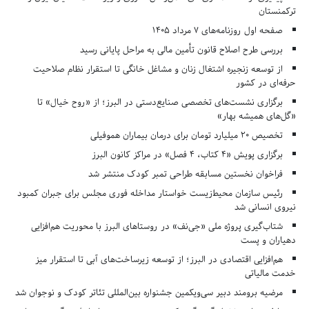
ترکمنستان
صفحه اول روزنامه‌های 7 مرداد 1405
بررسی طرح اصلاح قانون تأمین مالی به مراحل پایانی رسید
از توسعه زنجیره اشتغال زنان و مشاغل خانگی تا استقرار نظام صلاحیت
حرفه‌ای در کشور
برگزاری نشست‌های تخصصی صنایع‌دستی در البرز؛ از «روح خیال» تا
«گل‌های همیشه بهار»
تخصیص ۲۰ میلیارد تومان برای درمان بیماران هموفیلی
برگزاری پویش «۴ کتاب، ۴ فصل» در مراکز کانون البرز
فراخوان نخستین مسابقه طراحی تمبر کودک منتشر شد
رئیس سازمان محیط‌زیست خواستار مداخله فوری مجلس برای جبران کمبود
نیروی انسانی شد
شتاب‌گیری پروژه ملی «جی‌نف» در روستاهای البرز با محوریت هم‌افزایی
دهیاران و پست
هم‌افزایی اقتصادی در البرز؛ از توسعه زیرساخت‌های آبی تا استقرار میز
خدمت مالیاتی
مرضیه برومند دبیر سی‌ویکمین جشنواره بین‌المللی تئاتر کودک و نوجوان شد