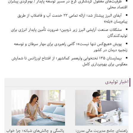
ظرفیت‌های مغفول گردشگری کرج در مسیر توسعه پایدار / بوم‌گردی پیشران
اقتصاد محلی
آبفای البرز پیشتاز شد؛ ارائه تمامی ۲۲ خدمت آب و فاضلاب از طریق
پیام‌رسان «بله»
مشکلات صنعت آرایشی البرز زیر ذره‌بین؛ ضرورت تأمین پایدار انرژی برای
تولیدکنندگان
پویش «هیچ‌کس تنها نیست»؛ گامی راهبردی برای مهار سرطان و توسعه
زنجیره درمان در کشور
بیمارستان ۱۳۵ تختخوابی ولیعصر کمالشهر؛ از افتتاح اورژانس تا شمارش
معکوس برای بهره‌برداری کامل
اخبار تولیدی
راهنمای جامع مدیریت مالی مدرن:
یائسگی و چالش‌های شبانه؛ چرا خواب