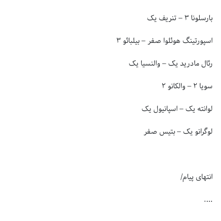
بارسلونا ۳ – تنریف یک
اسپورتینگ هوئلوا صفر – بیلبائو ۳
رئال مادرید یک – والنسیا یک
سویا ۲ – والکانو ۲
لوانته یک – اسپانیول یک
لوگرانو یک – بتیس صفر
انتهای پیام/
….