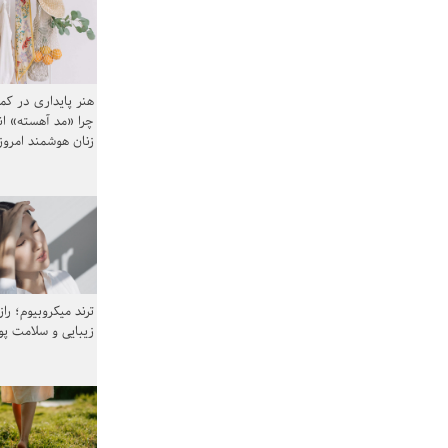
هنر پایداری در کم
چرا «مد آهسته» ا
زنان هوشمند امرو
ترند میکروبیوم؛ را
زیبایی و سلامت پ