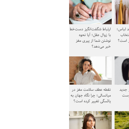
د لباس؛
ارتباط شگفت‌انگیز دست‌خط
نتخاب
با زوال عقل؛ آیا نحوه
ز است؟
نوشتن شما از پیری مغز
خبر می‌دهد؟
ز جدید
نقطه عطف سلامت مغز در
وست
میانسالی؛ چرا نگاه جهان به
یائسگی تغییر کرده است؟