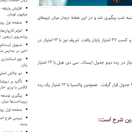
ریال خدمات رایگان در ۶۶ اردوی جها
میلیون تومان
شنبه شب پیگیری شد و در این هفته دیدار میان تیم‌های
صفحه اول روزنامه‌های 
اعزام کاروان‌ها
پیاده‌روی اربعین 
در نخستین دیدار میان تیم صدرنشین بارسلونا برابر تنریف با برتری بارسلونا و کسب ۳۷ امتیاز پایان یافت. تنریف نیز با ۱۳ امتیاز در
تسهیل ثبت‌نام
اخیر در مدارس شا
عزم استانداری
اتلتیکو مادرید نیز برابر سید دی هیل به برتری دست یافت و با کسب ۳۲ امتیاز در رده دوم جدول ایستاد. سی دی هیل با ۱۳ امتیاز
زنان
دو چالش اصلی 
تأکید بر دیپلما
رئال مادرید با تساوی برابر والنسیا با ۱۲ امتیاز و یک پله صعود در جایگاه ۱۳ جدول قرار گرفت. همچنین والنسیا با ۱۲ امتیاز یک رده
کالاس با وزیر خارج
پیگیری توسعه 
زیرساخت‌ها میان ا
صفحه اول روزنامه‌های 
بررسی طرح اصلا
بدین شرح است:
رسید