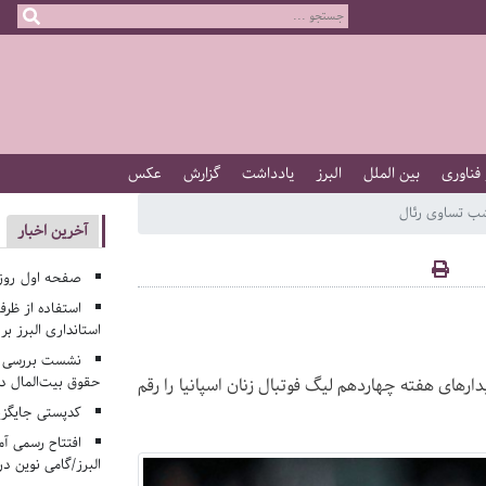
 فناوری
بین الملل
البرز
یادداشت
گزارش
عکس
ب تساوی رئال
آخرین اخبار
صفحه اول روزنامه‌های 
استفاده از ظر
استانداری البرز ب
نشست بررسی م
حقوق بیت‌المال در
دارهای هفته چهاردهم لیگ فوتبال زنان اسپانیا را رقم
کدپستی جایگزی
افتتاح رسمی آم
البرز/گامی نوین در