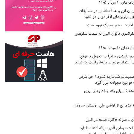
11 مرداد 1405
زدانی و هانا سلطانی در مسابقات
ی برترین‌های انفرادی و دو نفره
بانک‌ها موتور محرک تورم است
کواندوی بانوان البرز به سمت سکوهای
10 مرداد 1405
 پایبندی سایپا در تحویل به‌موقع
عتماد مردم سرمایه‌ای است که نباید
تصمیمات شتاب‌زده نشود / حق شرعی
 قوانین عجولانه قرار گیرد
شترک برای رفع چالش‌های ارزی
رفع تصرف ۱۷۸۰ مترمربع از اراضی ملی روستای سرودار
 دخترانه «کارادُخت» در البرز
رکوردزنی در عدالت درمانی البرز؛ ارائه ۱۵۳ میلیارد