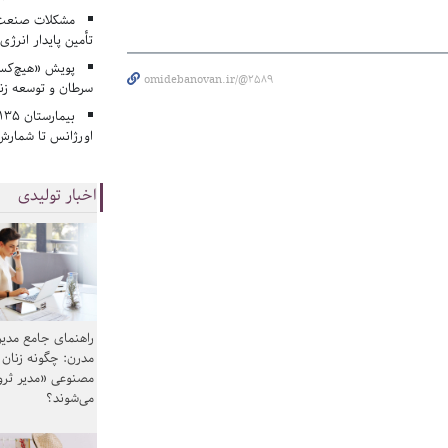
مشکلات صنعت آ
تأمین پایدار انرژی
پویش «هیچ‌کس 
omidebanovan.ir/@2589
سرطان و توسعه زن
اورژانس تا شمارش 
اخبار تولیدی
راهنمای جامع مدیر
مدرن: چگونه زنان
مصنوعی «مدیر ثر
می‌شوند؟