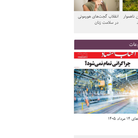
 ناهموار
انقلاب گجت‌های هورمونی
در سلامت زنان
عات
د 1405
صفحه اول روزنامه‌های 14 مرداد 1405