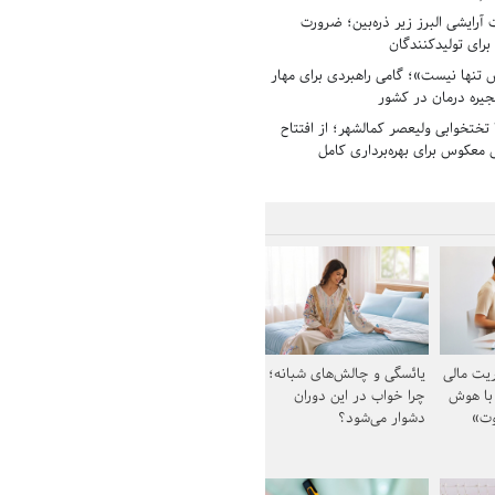
رایشی البرز زیر ذره‌بین؛ ضرورت
 برای تولیدکنندگان
تنها نیست»؛ گامی راهبردی برای مهار
جیره درمان در کشور
بیمارستان ۱۳۵ تختخوابی ولیعصر کمالشهر؛ از افتتاح
معکوس برای بهره‌برداری کامل
یت مالی
یائسگی و چالش‌های شبانه؛
 با هوش
چرا خواب در این دوران
وت»
دشوار می‌شود؟