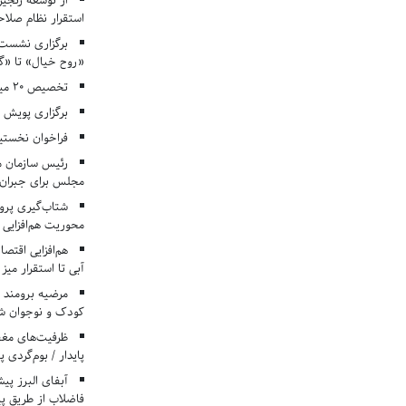
از توسعه زنجیر
استقرار نظام صلا
برگزاری نشست‌
«روح خیال» تا «گ
تخصیص ۲۰ میلیارد تومان برای درمان بیماران هموفیلی
برگزاری پویش «۴ کتاب، ۴ فصل» در مراکز کانون ا
فراخوان نخستی
رئیس سازمان م
مجلس برای جبران 
شتاب‌گیری پروژ
محوریت هم‌افزایی 
هم‌افزایی اقتص
آبی تا استقرار میز
مرضیه برومند د
کودک و نوجوان ش
ظرفیت‌های مغ
پایدار / بوم‌گردی 
فاضلاب از طریق پی