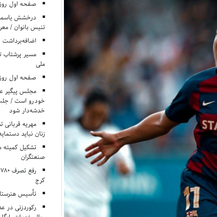
صفحه اول روزنامه‌های 
درخشش یاسمن ی
تنیس بانوان / معرف
اضافه‌برداشت 
مسیر پرشتاب ت
ملی
صفحه اول روزنامه‌های 
مجلس پیگیر عدم
خودرو است / جلب ا
خدشه‌دار شود
مهریه قربانی 
زنان نباید دستمایه
تشکیل کمیته م
صنعتگران
کرج
تأسیس هنرستان