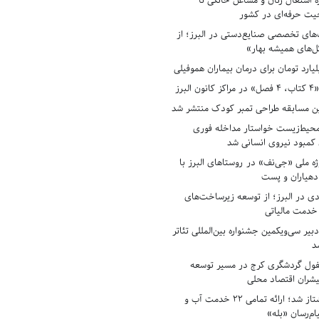
ه اشتغال زنان و مشاغل خانگی تا
حیت حرفه‌ای در کشور
های تخصصی صنایع‌دستی در البرز؛ از
ل‌های همیشه بهار»
لبرز
ن مسابقه طراحی تمبر کودک منتشر شد
حیط‌زیست خواستار مداخله فوری
کمبود نیروی انسانی شد
ه ملی «جی‌نف» در روستاهای البرز با
دهیاران و پست
ادی در البرز؛ از توسعه زیرساخت‌های
 خدمت مالیاتی
بیر سی‌ویکمین جشنواره بین‌المللی تئاتر
د
فول گردشگری کرج در مسیر توسعه
پیشران اقتصاد محلی
آبفای البرز پیشتاز شد؛ ارائه تمامی ۲۲ خدمت آب و
ام‌رسان «بله»