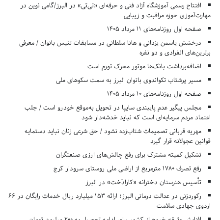
افتتاح رسمی آموزشگاه آزاد فنی و حرفه‌ای «تی‌تی» در البرز/گامی نوین در
مهارت‌آموزی حوزه مراقبت و زیبایی
صفحه اول روزنامه‌های 11 مرداد 1405
درخشش یاسمن یزدانی و هانا سلطانی در مسابقات تنیس بانوان / معرفی
برترین‌های انفرادی و دو نفره
اضافه‌برداشت بانک‌ها موتور محرک تورم است
مسیر پرشتاب تکواندوی بانوان البرز به سمت سکوهای ملی
صفحه اول روزنامه‌های 10 مرداد 1405
مجلس پیگیر عدم پایبندی سایپا در تحویل به‌موقع خودرو است / جلب
اعتماد مردم سرمایه‌ای است که نباید خدشه‌دار شود
مهریه قربانی تصمیمات شتاب‌زده نشود / حق شرعی زنان نباید دستمایه
قوانین عجولانه قرار گیرد
تشکیل کمیته مشترک برای رفع چالش‌های ارزی صنعتگران
رفع تصرف ۱۷۸۰ مترمربع از اراضی ملی روستای سرودار کرج
تأسیس هنرستان دخترانه «کارادُخت» در البرز
رکوردزنی در عدالت درمانی البرز؛ ارائه ۱۵۳ میلیارد ریال خدمات رایگان در ۶۶
اردوی جهادی سلامت
افزایش وثیقه خروج از کشور برای ادامه تحصیل به ۲۰۰ میلیون تومان