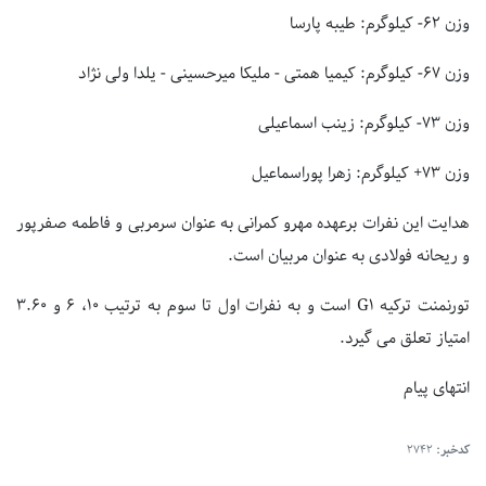
وزن 62- کیلوگرم: طیبه پارسا
وزن 67- کیلوگرم: کیمیا همتی - ملیکا میرحسینی - یلدا ولی نژاد
وزن 73- کیلوگرم: زینب اسماعیلی
وزن 73+ کیلوگرم: زهرا پوراسماعیل
هدایت این نفرات برعهده مهرو کمرانی به عنوان سرمربی و فاطمه صفرپور
و ریحانه فولادی به عنوان مربیان است.
تورنمنت ترکیه G1 است و به نفرات اول تا سوم به ترتیب 10، 6 و 3.60
امتیاز تعلق می گیرد.
انتهای پیام
کدخبر:
2742