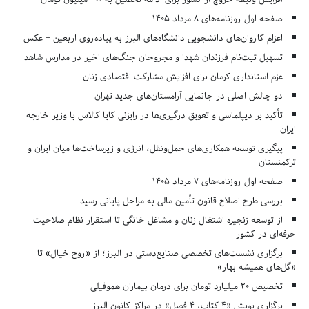
صفحه اول روزنامه‌های 8 مرداد 1405
اعزام کاروان‌های دانشجویی دانشگاه‌های البرز به پیاده‌روی اربعین + عکس
تسهیل ثبت‌نام فرزندان شهدا و مجروحان جنگ‌های اخیر در مدارس شاهد
عزم استانداری کرمان برای افزایش مشارکت اقتصادی زنان
دو چالش اصلی در جانمایی آرامستان‌های جدید تهران
تأکید بر دیپلماسی و تعویق درگیری‌ها در رایزنی کایا کالاس با وزیر خارجه
ایران
پیگیری توسعه همکاری‌های حمل‌ونقل، انرژی و زیرساخت‌ها میان ایران و
ترکمنستان
صفحه اول روزنامه‌های 7 مرداد 1405
بررسی طرح اصلاح قانون تأمین مالی به مراحل پایانی رسید
از توسعه زنجیره اشتغال زنان و مشاغل خانگی تا استقرار نظام صلاحیت
حرفه‌ای در کشور
برگزاری نشست‌های تخصصی صنایع‌دستی در البرز؛ از «روح خیال» تا
«گل‌های همیشه بهار»
تخصیص ۲۰ میلیارد تومان برای درمان بیماران هموفیلی
برگزاری پویش «۴ کتاب، ۴ فصل» در مراکز کانون البرز