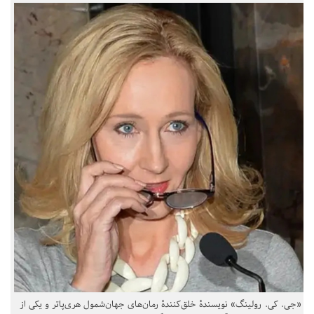
«جی. کی. رولینگ» نویسندهٔ خلق‌کنندهٔ رمان‌های جهان‌شمول هری‌پاتر و یکی از