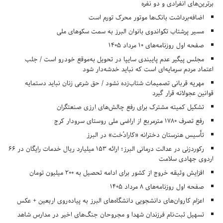
برترین‌های انفرادی و دو نفره
اضافه‌برداشت بانک‌ها موتور محرک تورم است
مسیر پرشتاب تکواندوی بانوان البرز به سمت سکوهای ملی
صفحه اول روزنامه‌های 10 مرداد 1405
مجلس پیگیر عدم پایبندی سایپا در تحویل به‌موقع خودرو است / جلب
اعتماد مردم سرمایه‌ای است که نباید خدشه‌دار شود
مهریه قربانی تصمیمات شتاب‌زده نشود / حق شرعی زنان نباید دستمایه
قوانین عجولانه قرار گیرد
تشکیل کمیته مشترک برای رفع چالش‌های ارزی صنعتگران
رفع تصرف ۱۷۸۰ مترمربع از اراضی ملی روستای سرودار کرج
تأسیس هنرستان دخترانه «کارادُخت» در البرز
رکوردزنی در عدالت درمانی البرز؛ ارائه ۱۵۳ میلیارد ریال خدمات رایگان در ۶۶
اردوی جهادی سلامت
افزایش وثیقه خروج از کشور برای ادامه تحصیل به ۲۰۰ میلیون تومان
صفحه اول روزنامه‌های 8 مرداد 1405
اعزام کاروان‌های دانشجویی دانشگاه‌های البرز به پیاده‌روی اربعین + عکس
تسهیل ثبت‌نام فرزندان شهدا و مجروحان جنگ‌های اخیر در مدارس شاهد