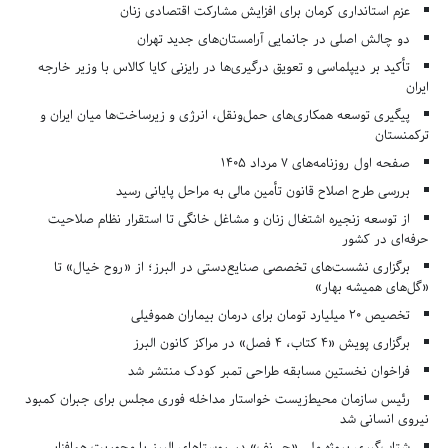
عزم استانداری کرمان برای افزایش مشارکت اقتصادی زنان
دو چالش اصلی در جانمایی آرامستان‌های جدید تهران
تأکید بر دیپلماسی و تعویق درگیری‌ها در رایزنی کایا کالاس با وزیر خارجه
ایران
پیگیری توسعه همکاری‌های حمل‌ونقل، انرژی و زیرساخت‌ها میان ایران و
ترکمنستان
صفحه اول روزنامه‌های 7 مرداد 1405
بررسی طرح اصلاح قانون تأمین مالی به مراحل پایانی رسید
از توسعه زنجیره اشتغال زنان و مشاغل خانگی تا استقرار نظام صلاحیت
حرفه‌ای در کشور
برگزاری نشست‌های تخصصی صنایع‌دستی در البرز؛ از «روح خیال» تا
«گل‌های همیشه بهار»
تخصیص ۲۰ میلیارد تومان برای درمان بیماران هموفیلی
برگزاری پویش «۴ کتاب، ۴ فصل» در مراکز کانون البرز
فراخوان نخستین مسابقه طراحی تمبر کودک منتشر شد
رئیس سازمان محیط‌زیست خواستار مداخله فوری مجلس برای جبران کمبود
نیروی انسانی شد
شتاب‌گیری پروژه ملی «جی‌نف» در روستاهای البرز با محوریت هم‌افزایی