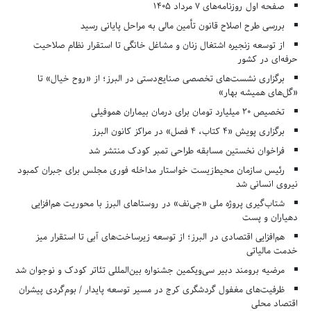
صفحه اول روزنامه‌های 7 مرداد 1405
بررسی طرح اصلاح قانون تأمین مالی به مراحل پایانی رسید
از توسعه زنجیره اشتغال زنان و مشاغل خانگی تا استقرار نظام صلاحیت
حرفه‌ای در کشور
برگزاری نشست‌های تخصصی صنایع‌دستی در البرز؛ از «روح خیال» تا
«گل‌های همیشه بهار»
تخصیص ۲۰ میلیارد تومان برای درمان بیماران هموفیلی
برگزاری پویش «۴ کتاب، ۴ فصل» در مراکز کانون البرز
فراخوان نخستین مسابقه طراحی تمبر کودک منتشر شد
رئیس سازمان محیط‌زیست خواستار مداخله فوری مجلس برای جبران کمبود
نیروی انسانی شد
شتاب‌گیری پروژه ملی «جی‌نف» در روستاهای البرز با محوریت هم‌افزایی
دهیاران و پست
هم‌افزایی اقتصادی در البرز؛ از توسعه زیرساخت‌های آبی تا استقرار میز
خدمت مالیاتی
مرضیه برومند دبیر سی‌ویکمین جشنواره بین‌المللی تئاتر کودک و نوجوان شد
ظرفیت‌های مغفول گردشگری کرج در مسیر توسعه پایدار / بوم‌گردی پیشران
اقتصاد محلی