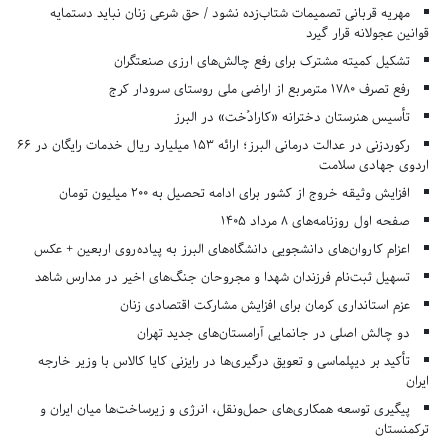
مهریه قربانی تصمیمات شتاب‌زده نشود / حق شرعی زنان نباید دستمایه
قوانین عجولانه قرار گیرد
تشکیل کمیته مشترک برای رفع چالش‌های ارزی صنعتگران
رفع تصرف ۱۷۸۰ مترمربع از اراضی ملی روستای سرودار کرج
تأسیس هنرستان دخترانه «کارادُخت» در البرز
رکوردزنی در عدالت درمانی البرز؛ ارائه ۱۵۳ میلیارد ریال خدمات رایگان در ۶۶
اردوی جهادی سلامت
افزایش وثیقه خروج از کشور برای ادامه تحصیل به ۲۰۰ میلیون تومان
صفحه اول روزنامه‌های 8 مرداد 1405
اعزام کاروان‌های دانشجویی دانشگاه‌های البرز به پیاده‌روی اربعین + عکس
تسهیل ثبت‌نام فرزندان شهدا و مجروحان جنگ‌های اخیر در مدارس شاهد
عزم استانداری کرمان برای افزایش مشارکت اقتصادی زنان
دو چالش اصلی در جانمایی آرامستان‌های جدید تهران
تأکید بر دیپلماسی و تعویق درگیری‌ها در رایزنی کایا کالاس با وزیر خارجه
ایران
پیگیری توسعه همکاری‌های حمل‌ونقل، انرژی و زیرساخت‌ها میان ایران و
ترکمنستان