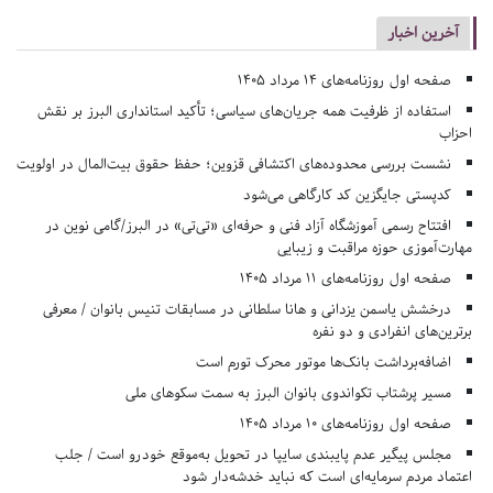
آخرین اخبار
صفحه اول روزنامه‌های 14 مرداد 1405
استفاده از ظرفیت همه جریان‌های سیاسی؛ تأکید استانداری البرز بر نقش
احزاب
نشست بررسی محدوده‌های اکتشافی قزوین؛ حفظ حقوق بیت‌المال در اولویت
کدپستی جایگزین کد کارگاهی می‌شود
افتتاح رسمی آموزشگاه آزاد فنی و حرفه‌ای «تی‌تی» در البرز/گامی نوین در
مهارت‌آموزی حوزه مراقبت و زیبایی
صفحه اول روزنامه‌های 11 مرداد 1405
درخشش یاسمن یزدانی و هانا سلطانی در مسابقات تنیس بانوان / معرفی
برترین‌های انفرادی و دو نفره
اضافه‌برداشت بانک‌ها موتور محرک تورم است
مسیر پرشتاب تکواندوی بانوان البرز به سمت سکوهای ملی
صفحه اول روزنامه‌های 10 مرداد 1405
مجلس پیگیر عدم پایبندی سایپا در تحویل به‌موقع خودرو است / جلب
اعتماد مردم سرمایه‌ای است که نباید خدشه‌دار شود