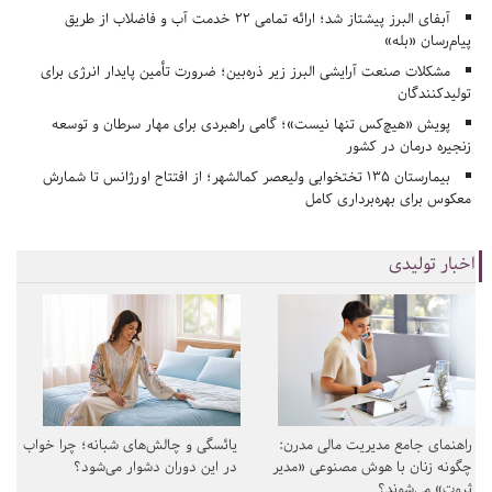
آبفای البرز پیشتاز شد؛ ارائه تمامی ۲۲ خدمت آب و فاضلاب از طریق
پیام‌رسان «بله»
مشکلات صنعت آرایشی البرز زیر ذره‌بین؛ ضرورت تأمین پایدار انرژی برای
تولیدکنندگان
پویش «هیچ‌کس تنها نیست»؛ گامی راهبردی برای مهار سرطان و توسعه
زنجیره درمان در کشور
بیمارستان ۱۳۵ تختخوابی ولیعصر کمالشهر؛ از افتتاح اورژانس تا شمارش
معکوس برای بهره‌برداری کامل
اخبار تولیدی
راهنمای جامع مدیریت مالی مدرن:
یائسگی و چالش‌های شبانه؛ چرا خواب
چگونه زنان با هوش مصنوعی «مدیر
در این دوران دشوار می‌شود؟
ثروت» می‌شوند؟