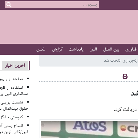
 فناوری
بین الملل
البرز
یادداشت
گزارش
عکس
نه‌برداری انتخاب شد
آخرین اخبار
صفحه اول روزنامه‌های 
استفاده از ظر
شد
استانداری البرز ب
نشست بررسی م
حقوق بیت‌المال در
دریافت کرد.
کدپستی جایگزی
افتتاح رسمی آم
البرز/گامی نوین در