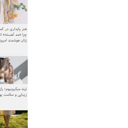
هنر پایداری در کم
چرا «مد آهسته» ا
زنان هوشمند امرو
ترند میکروبیوم؛ را
زیبایی و سلامت پ