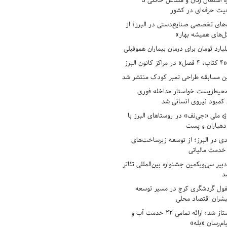
ه اشتغال زنان و مشاغل خانگی تا
حیت حرفه‌ای در کشور
های تخصصی صنایع‌دستی در البرز؛ از
ل‌های همیشه بهار»
لبرز
ن مسابقه طراحی تمبر کودک منتشر شد
حیط‌زیست خواستار مداخله فوری
کمبود نیروی انسانی شد
ه ملی «جی‌نف» در روستاهای البرز با
دهیاران و پست
ادی در البرز؛ از توسعه زیرساخت‌های
 خدمت مالیاتی
بیر سی‌ویکمین جشنواره بین‌المللی تئاتر
د
فول گردشگری کرج در مسیر توسعه
پیشران اقتصاد محلی
آبفای البرز پیشتاز شد؛ ارائه تمامی ۲۲ خدمت آب و
ام‌رسان «بله»