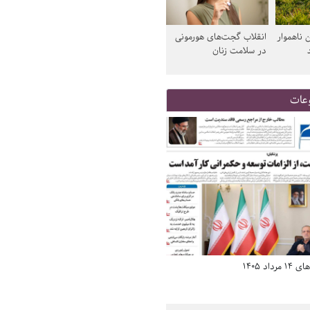
 ناهموار
انقلاب گجت‌های هورمونی
در سلامت زنان
عات
د 1405
صفحه اول روزنامه‌های 14 مرداد 1405