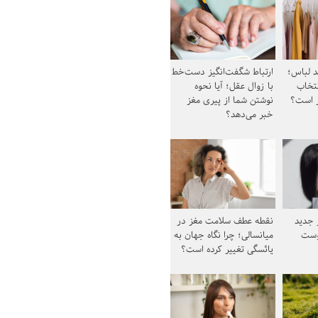
د لباس؛
ارتباط شگفت‌انگیز دست‌خط
نتخاب
با زوال عقل؛ آیا نحوه
ز است؟
نوشتن شما از پیری مغز
خبر می‌دهد؟
ز جدید
نقطه عطف سلامت مغز در
وست
میانسالی؛ چرا نگاه جهان به
یائسگی تغییر کرده است؟