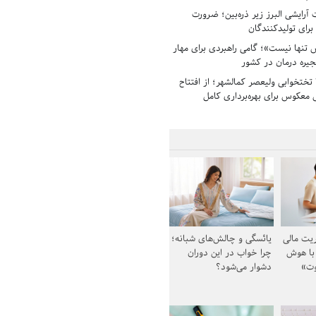
رایشی البرز زیر ذره‌بین؛ ضرورت
 برای تولیدکنندگان
تنها نیست»؛ گامی راهبردی برای مهار
جیره درمان در کشور
بیمارستان ۱۳۵ تختخوابی ولیعصر کمالشهر؛ از افتتاح
معکوس برای بهره‌برداری کامل
یت مالی
یائسگی و چالش‌های شبانه؛
 با هوش
چرا خواب در این دوران
وت»
دشوار می‌شود؟