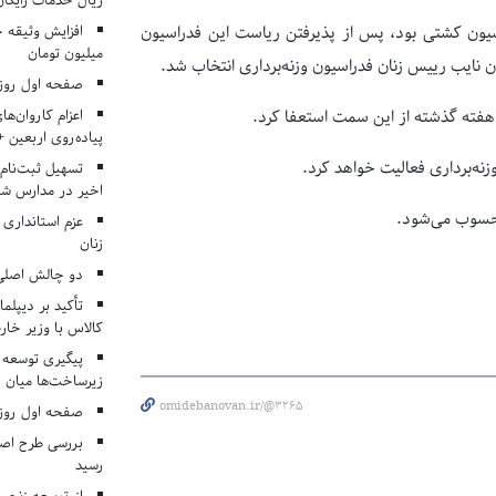
ریال خدمات رایگان در ۶۶ اردوی جها
یون کشتی بود، پس از پذیرفتن ریاست این فدراسیون
میلیون تومان
ن نایب رییس زنان فدراسیون وزنه‌برداری انتخاب شد.
صفحه اول روزنامه‌های 
اعزام کاروان‌ها
پیاده‌روی اربعین 
نه‌برداری فعالیت خواهد کرد.
تسهیل ثبت‌نام
اخیر در مدارس شا
محسوب می‌شود.
عزم استانداری
زنان
دو چالش اصلی 
تأکید بر دیپلما
کالاس با وزیر خارج
پیگیری توسعه 
زیرساخت‌ها میان ا
omidebanovan.ir/@3265
صفحه اول روزنامه‌های 
بررسی طرح اصلا
رسید