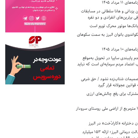
11 مرداد 1405
زدانی و هانا سلطانی در مسابقات
ی برترین‌های انفرادی و دو نفره
بانک‌ها موتور محرک تورم است
کواندوی بانوان البرز به سمت سکوهای
10 مرداد 1405
 پایبندی سایپا در تحویل به‌موقع
عتماد مردم سرمایه‌ای است که نباید
تصمیمات شتاب‌زده نشود / حق شرعی
 قوانین عجولانه قرار گیرد
شترک برای رفع چالش‌های ارزی
رفع تصرف ۱۷۸۰ مترمربع از اراضی ملی روستای سرودار
 دخترانه «کارادُخت» در البرز
رکوردزنی در عدالت درمانی البرز؛ ارائه ۱۵۳ میلیارد