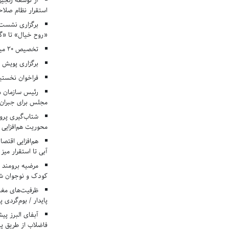
از توسعه زنجیر
استقرار نظام صلا
برگزاری نشست‌
«روح خیال» تا «گ
تخصیص ۲۰ میلیارد تومان برای درمان بیماران هموفیلی
برگزاری پویش «۴ کتاب، ۴ فصل» در مراکز کانون ا
فراخوان نخستی
رئیس سازمان م
مجلس برای جبران 
شتاب‌گیری پروژ
محوریت هم‌افزایی 
هم‌افزایی اقتص
آبی تا استقرار میز
مرضیه برومند د
کودک و نوجوان ش
ظرفیت‌های مغ
پایدار / بوم‌گردی 
فاضلاب از طریق پی