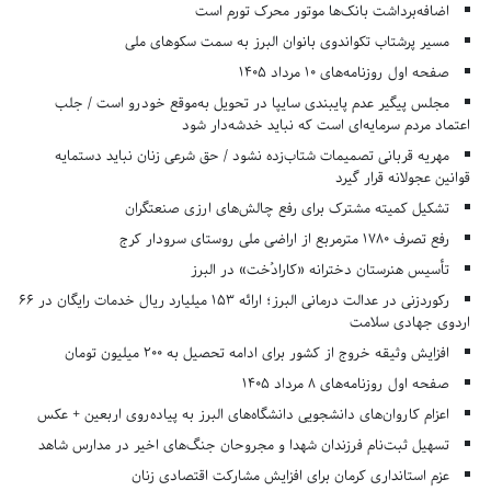
اضافه‌برداشت بانک‌ها موتور محرک تورم است
مسیر پرشتاب تکواندوی بانوان البرز به سمت سکوهای ملی
صفحه اول روزنامه‌های 10 مرداد 1405
مجلس پیگیر عدم پایبندی سایپا در تحویل به‌موقع خودرو است / جلب
اعتماد مردم سرمایه‌ای است که نباید خدشه‌دار شود
مهریه قربانی تصمیمات شتاب‌زده نشود / حق شرعی زنان نباید دستمایه
قوانین عجولانه قرار گیرد
تشکیل کمیته مشترک برای رفع چالش‌های ارزی صنعتگران
رفع تصرف ۱۷۸۰ مترمربع از اراضی ملی روستای سرودار کرج
تأسیس هنرستان دخترانه «کارادُخت» در البرز
رکوردزنی در عدالت درمانی البرز؛ ارائه ۱۵۳ میلیارد ریال خدمات رایگان در ۶۶
اردوی جهادی سلامت
افزایش وثیقه خروج از کشور برای ادامه تحصیل به ۲۰۰ میلیون تومان
صفحه اول روزنامه‌های 8 مرداد 1405
اعزام کاروان‌های دانشجویی دانشگاه‌های البرز به پیاده‌روی اربعین + عکس
تسهیل ثبت‌نام فرزندان شهدا و مجروحان جنگ‌های اخیر در مدارس شاهد
عزم استانداری کرمان برای افزایش مشارکت اقتصادی زنان