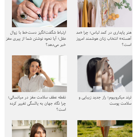
هنر پایداری در کمد لباس؛ چرا «مد
ارتباط شگفت‌انگیز دست‌خط با زوال
آهسته» انتخاب زنان هوشمند امروز
عقل؛ آیا نحوه نوشتن شما از پیری مغز
است؟
خبر می‌دهد؟
ترند میکروبیوم؛ راز جدید زیبایی و
نقطه عطف سلامت مغز در میانسالی؛
سلامت پوست
چرا نگاه جهان به یائسگی تغییر کرده
است؟