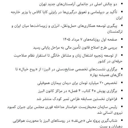
دو چالش اصلی در جانمایی آرامستان‌های جدید تهران
تأکید بر دیپلماسی و تعویق درگیری‌ها در رایزنی کایا کالاس با وزیر خارجه
ایران
پیگیری توسعه همکاری‌های حمل‌ونقل، انرژی و زیرساخت‌ها میان ایران و
ترکمنستان
صفحه اول روزنامه‌های 7 مرداد 1405
بررسی طرح اصلاح قانون تأمین مالی به مراحل پایانی رسید
از توسعه زنجیره اشتغال زنان و مشاغل خانگی تا استقرار نظام صلاحیت
حرفه‌ای در کشور
برگزاری نشست‌های تخصصی صنایع‌دستی در البرز؛ از «روح خیال» تا
«گل‌های همیشه بهار»
تخصیص ۲۰ میلیارد تومان برای درمان بیماران هموفیلی
برگزاری پویش «۴ کتاب، ۴ فصل» در مراکز کانون البرز
فراخوان نخستین مسابقه طراحی تمبر کودک منتشر شد
رئیس سازمان محیط‌زیست خواستار مداخله فوری مجلس برای جبران کمبود
نیروی انسانی شد
شتاب‌گیری پروژه ملی «جی‌نف» در روستاهای البرز با محوریت هم‌افزایی
دهیاران و پست