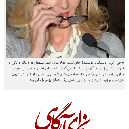
«جی. کی. رولینگ» نویسندهٔ خلق‌کنندهٔ رمان‌های جهان‌شمول هری‌پاتر و یکی از
ثروتمندترین زنان کارآفرین بریتانیا، می‌گفت: «ما برای تغییر دادن این جهان
نیازی به جادو نداریم؛ چرا که همهٔ نیروهای لازم برای تغییر، از قبل در درون
خودمان وجود دارند و ما توانایی تصور یک جهان بهتر را داریم.»