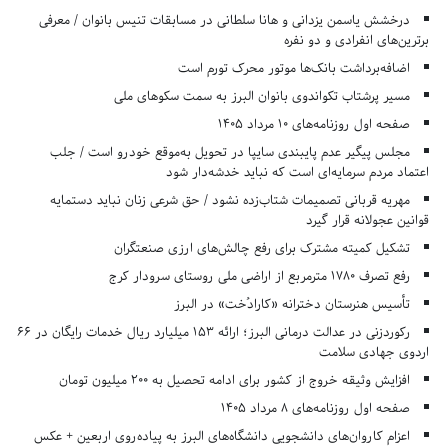
درخشش یاسمن یزدانی و هانا سلطانی در مسابقات تنیس بانوان / معرفی
برترین‌های انفرادی و دو نفره
اضافه‌برداشت بانک‌ها موتور محرک تورم است
مسیر پرشتاب تکواندوی بانوان البرز به سمت سکوهای ملی
صفحه اول روزنامه‌های 10 مرداد 1405
مجلس پیگیر عدم پایبندی سایپا در تحویل به‌موقع خودرو است / جلب
اعتماد مردم سرمایه‌ای است که نباید خدشه‌دار شود
مهریه قربانی تصمیمات شتاب‌زده نشود / حق شرعی زنان نباید دستمایه
قوانین عجولانه قرار گیرد
تشکیل کمیته مشترک برای رفع چالش‌های ارزی صنعتگران
رفع تصرف ۱۷۸۰ مترمربع از اراضی ملی روستای سرودار کرج
تأسیس هنرستان دخترانه «کارادُخت» در البرز
رکوردزنی در عدالت درمانی البرز؛ ارائه ۱۵۳ میلیارد ریال خدمات رایگان در ۶۶
اردوی جهادی سلامت
افزایش وثیقه خروج از کشور برای ادامه تحصیل به ۲۰۰ میلیون تومان
صفحه اول روزنامه‌های 8 مرداد 1405
اعزام کاروان‌های دانشجویی دانشگاه‌های البرز به پیاده‌روی اربعین + عکس