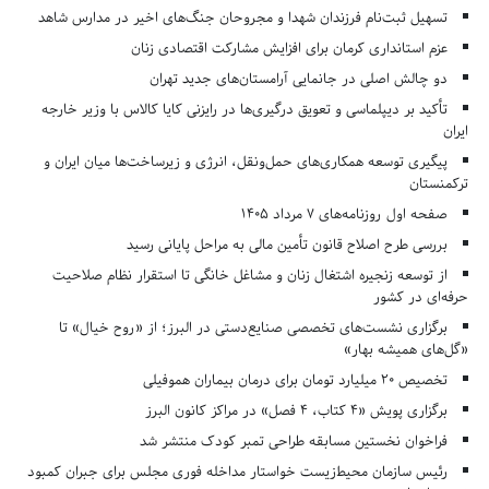
تسهیل ثبت‌نام فرزندان شهدا و مجروحان جنگ‌های اخیر در مدارس شاهد
عزم استانداری کرمان برای افزایش مشارکت اقتصادی زنان
دو چالش اصلی در جانمایی آرامستان‌های جدید تهران
تأکید بر دیپلماسی و تعویق درگیری‌ها در رایزنی کایا کالاس با وزیر خارجه
ایران
پیگیری توسعه همکاری‌های حمل‌ونقل، انرژی و زیرساخت‌ها میان ایران و
ترکمنستان
صفحه اول روزنامه‌های 7 مرداد 1405
بررسی طرح اصلاح قانون تأمین مالی به مراحل پایانی رسید
از توسعه زنجیره اشتغال زنان و مشاغل خانگی تا استقرار نظام صلاحیت
حرفه‌ای در کشور
برگزاری نشست‌های تخصصی صنایع‌دستی در البرز؛ از «روح خیال» تا
«گل‌های همیشه بهار»
تخصیص ۲۰ میلیارد تومان برای درمان بیماران هموفیلی
برگزاری پویش «۴ کتاب، ۴ فصل» در مراکز کانون البرز
فراخوان نخستین مسابقه طراحی تمبر کودک منتشر شد
رئیس سازمان محیط‌زیست خواستار مداخله فوری مجلس برای جبران کمبود