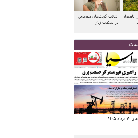
 ناهموار
انقلاب گجت‌های هورمونی
در سلامت زنان
عات
د 1405
صفحه اول روزنامه‌های 14 مرداد 1405