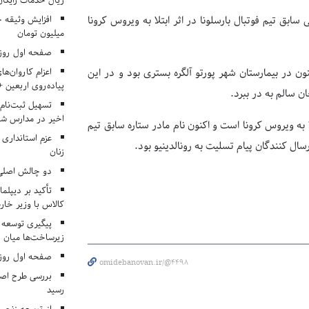
ریال خدمات رایگان در ۶۶ اردوی جها
سابق تیم فوتبال بارسلونا در اثر ابتلا به ویروس کرونا
میلیون تومان
صفحه اول روزنامه‌های 
اعزام کاروان‌ها
نون در بیمارستان شهر پورتو آلگره بستری بود و در این
پیاده‌روی اربعین 
ن سالم به در ببرد.
تسهیل ثبت‌نام
اخیر در مدارس شا
 به ویروس کرونا است و اکنون نام مادر ستاره سابق تیم
عزم استانداری
ال کنندگان پیام تسلیت به رونالدینیو بود.
زنان
دو چالش اصلی 
تأکید بر دیپلما
کالاس با وزیر خارج
پیگیری توسعه 
زیرساخت‌ها میان ا
صفحه اول روزنامه‌های 
omidebanovan.ir/@4498
بررسی طرح اصلا
رسید