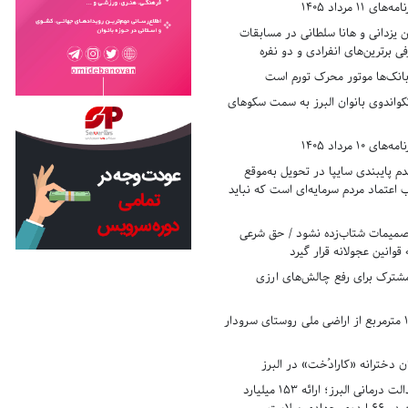
11 مرداد 1405
زدانی و هانا سلطانی در مسابقات
ی برترین‌های انفرادی و دو نفره
بانک‌ها موتور محرک تورم است
کواندوی بانوان البرز به سمت سکوهای
10 مرداد 1405
 پایبندی سایپا در تحویل به‌موقع
عتماد مردم سرمایه‌ای است که نباید
تصمیمات شتاب‌زده نشود / حق شرعی
 قوانین عجولانه قرار گیرد
شترک برای رفع چالش‌های ارزی
رفع تصرف ۱۷۸۰ مترمربع از اراضی ملی روستای سرودار
 دخترانه «کارادُخت» در البرز
رکوردزنی در عدالت درمانی البرز؛ ارائه ۱۵۳ میلیارد