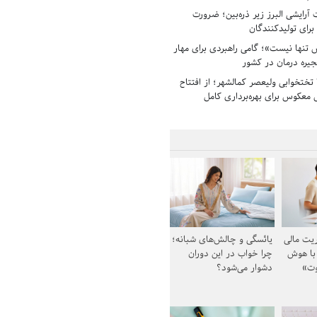
رایشی البرز زیر ذره‌بین؛ ضرورت
 برای تولیدکنندگان
تنها نیست»؛ گامی راهبردی برای مهار
جیره درمان در کشور
بیمارستان ۱۳۵ تختخوابی ولیعصر کمالشهر؛ از افتتاح
معکوس برای بهره‌برداری کامل
یت مالی
یائسگی و چالش‌های شبانه؛
 با هوش
چرا خواب در این دوران
وت»
دشوار می‌شود؟