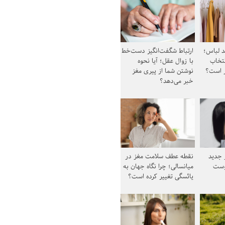
د لباس؛
ارتباط شگفت‌انگیز دست‌خط
نتخاب
با زوال عقل؛ آیا نحوه
ز است؟
نوشتن شما از پیری مغز
خبر می‌دهد؟
ز جدید
نقطه عطف سلامت مغز در
وست
میانسالی؛ چرا نگاه جهان به
یائسگی تغییر کرده است؟