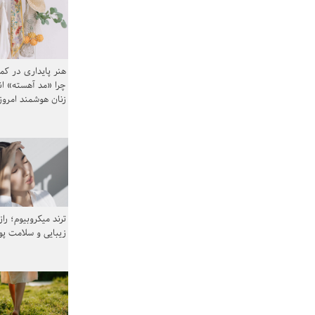
هنر پایداری در کم
چرا «مد آهسته» ا
زنان هوشمند امرو
ترند میکروبیوم؛ را
زیبایی و سلامت پ