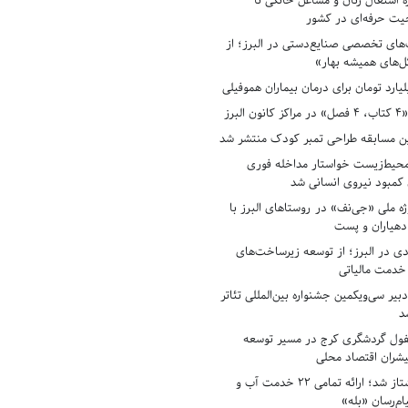
ه اشتغال زنان و مشاغل خانگی تا
حیت حرفه‌ای در کشور
های تخصصی صنایع‌دستی در البرز؛ از
ل‌های همیشه بهار»
لبرز
ن مسابقه طراحی تمبر کودک منتشر شد
حیط‌زیست خواستار مداخله فوری
کمبود نیروی انسانی شد
ه ملی «جی‌نف» در روستاهای البرز با
دهیاران و پست
ادی در البرز؛ از توسعه زیرساخت‌های
 خدمت مالیاتی
بیر سی‌ویکمین جشنواره بین‌المللی تئاتر
د
فول گردشگری کرج در مسیر توسعه
پیشران اقتصاد محلی
آبفای البرز پیشتاز شد؛ ارائه تمامی ۲۲ خدمت آب و
ام‌رسان «بله»