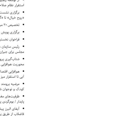
از توسعه زنجیر
استقرار نظام صلا
برگزاری نشست‌
«روح خیال» تا «گ
تخصیص ۲۰ میلیارد تومان برای درمان بیماران هموفیلی
برگزاری پویش «۴ کتاب، ۴ فصل» در مراکز کانون ا
فراخوان نخستی
رئیس سازمان م
مجلس برای جبران 
شتاب‌گیری پروژ
محوریت هم‌افزایی 
هم‌افزایی اقتص
آبی تا استقرار میز
مرضیه برومند د
کودک و نوجوان ش
ظرفیت‌های مغ
پایدار / بوم‌گردی 
فاضلاب از طریق پی