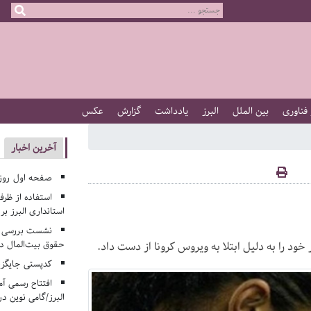
 فناوری
بین الملل
البرز
یادداشت
گزارش
عکس
آخرین اخبار
صفحه اول روزنامه‌های 
استفاده از ظر
استانداری البرز ب
نشست بررسی م
حقوق بیت‌المال در
ر خود را به دلیل ابتلا به ویروس کرونا از دست داد.
کدپستی جایگزی
افتتاح رسمی آم
البرز/گامی نوین در