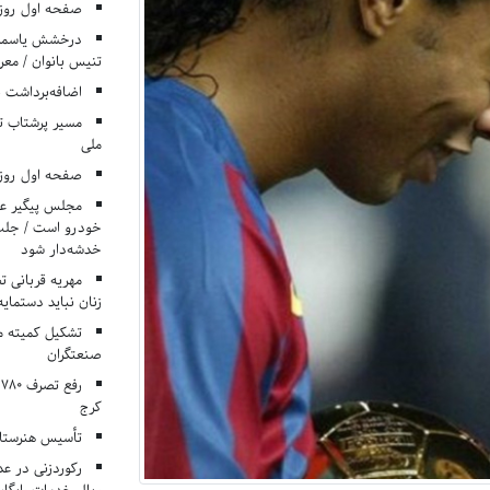
صفحه اول روزنامه‌های 
درخشش یاسمن ی
تنیس بانوان / معرف
اضافه‌برداشت 
مسیر پرشتاب ت
ملی
صفحه اول روزنامه‌های 
مجلس پیگیر عدم
خودرو است / جلب ا
خدشه‌دار شود
مهریه قربانی 
زنان نباید دستمایه
تشکیل کمیته م
صنعتگران
کرج
تأسیس هنرستان