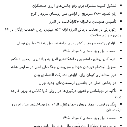
تشکیل کمیته مشترک برای رفع چالش‌های ارزی صنعتگران
رفع تصرف ۱۷۸۰ مترمربع از اراضی ملی روستای سرودار کرج
تأسیس هنرستان دخترانه «کارادُخت» در البرز
رکوردزنی در عدالت درمانی البرز؛ ارائه ۱۵۳ میلیارد ریال خدمات رایگان در ۶۶
اردوی جهادی سلامت
افزایش وثیقه خروج از کشور برای ادامه تحصیل به ۲۰۰ میلیون تومان
صفحه اول روزنامه‌های 8 مرداد 1405
اعزام کاروان‌های دانشجویی دانشگاه‌های البرز به پیاده‌روی اربعین + عکس
تسهیل ثبت‌نام فرزندان شهدا و مجروحان جنگ‌های اخیر در مدارس شاهد
عزم استانداری کرمان برای افزایش مشارکت اقتصادی زنان
دو چالش اصلی در جانمایی آرامستان‌های جدید تهران
تأکید بر دیپلماسی و تعویق درگیری‌ها در رایزنی کایا کالاس با وزیر خارجه
ایران
پیگیری توسعه همکاری‌های حمل‌ونقل، انرژی و زیرساخت‌ها میان ایران و
ترکمنستان
صفحه اول روزنامه‌های 7 مرداد 1405
بررسی طرح اصلاح قانون تأمین مالی به مراحل پایانی رسید