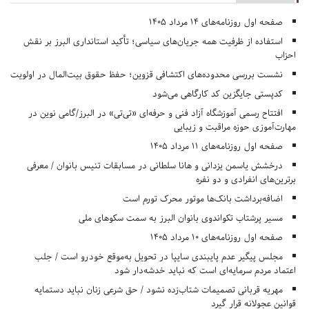
صفحه اول روزنامه‌های 14 مرداد 1405
استفاده از ظرفیت همه جریان‌های سیاسی؛ تأکید استانداری البرز بر نقش
احزاب
نشست بررسی محدوده‌های اکتشافی قزوین؛ حفظ حقوق بیت‌المال در اولویت
کدپستی جایگزین کد کارگاهی می‌شود
افتتاح رسمی آموزشگاه آزاد فنی و حرفه‌ای «تی‌تی» در البرز/گامی نوین در
مهارت‌آموزی حوزه مراقبت و زیبایی
صفحه اول روزنامه‌های 11 مرداد 1405
درخشش یاسمن یزدانی و هانا سلطانی در مسابقات تنیس بانوان / معرفی
برترین‌های انفرادی و دو نفره
اضافه‌برداشت بانک‌ها موتور محرک تورم است
مسیر پرشتاب تکواندوی بانوان البرز به سمت سکوهای ملی
صفحه اول روزنامه‌های 10 مرداد 1405
مجلس پیگیر عدم پایبندی سایپا در تحویل به‌موقع خودرو است / جلب
اعتماد مردم سرمایه‌ای است که نباید خدشه‌دار شود
مهریه قربانی تصمیمات شتاب‌زده نشود / حق شرعی زنان نباید دستمایه
قوانین عجولانه قرار گیرد