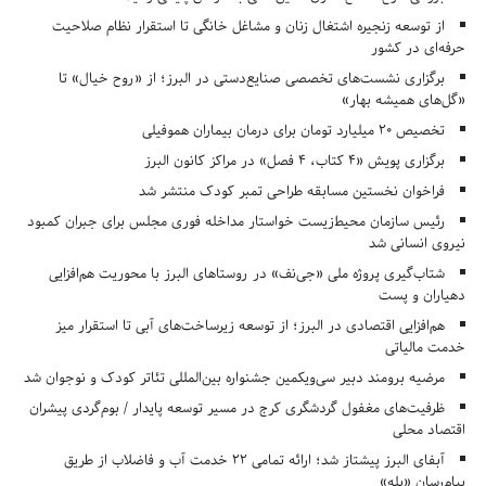
از توسعه زنجیره اشتغال زنان و مشاغل خانگی تا استقرار نظام صلاحیت
حرفه‌ای در کشور
برگزاری نشست‌های تخصصی صنایع‌دستی در البرز؛ از «روح خیال» تا
«گل‌های همیشه بهار»
تخصیص ۲۰ میلیارد تومان برای درمان بیماران هموفیلی
برگزاری پویش «۴ کتاب، ۴ فصل» در مراکز کانون البرز
فراخوان نخستین مسابقه طراحی تمبر کودک منتشر شد
رئیس سازمان محیط‌زیست خواستار مداخله فوری مجلس برای جبران کمبود
نیروی انسانی شد
شتاب‌گیری پروژه ملی «جی‌نف» در روستاهای البرز با محوریت هم‌افزایی
دهیاران و پست
هم‌افزایی اقتصادی در البرز؛ از توسعه زیرساخت‌های آبی تا استقرار میز
خدمت مالیاتی
مرضیه برومند دبیر سی‌ویکمین جشنواره بین‌المللی تئاتر کودک و نوجوان شد
ظرفیت‌های مغفول گردشگری کرج در مسیر توسعه پایدار / بوم‌گردی پیشران
اقتصاد محلی
آبفای البرز پیشتاز شد؛ ارائه تمامی ۲۲ خدمت آب و فاضلاب از طریق
پیام‌رسان «بله»