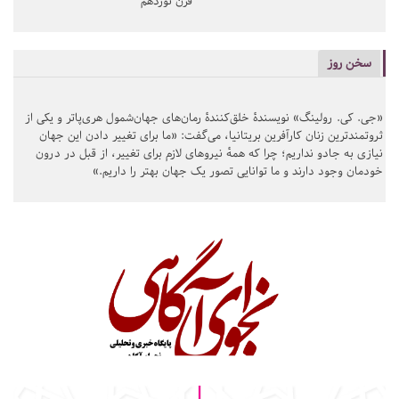
قرن نوزدهم
سخن روز
«جی. کی. رولینگ» نویسندهٔ خلق‌کنندهٔ رمان‌های جهان‌شمول هری‌پاتر و یکی از
ثروتمندترین زنان کارآفرین بریتانیا، می‌گفت: «ما برای تغییر دادن این جهان
نیازی به جادو نداریم؛ چرا که همهٔ نیروهای لازم برای تغییر، از قبل در درون
خودمان وجود دارند و ما توانایی تصور یک جهان بهتر را داریم.»