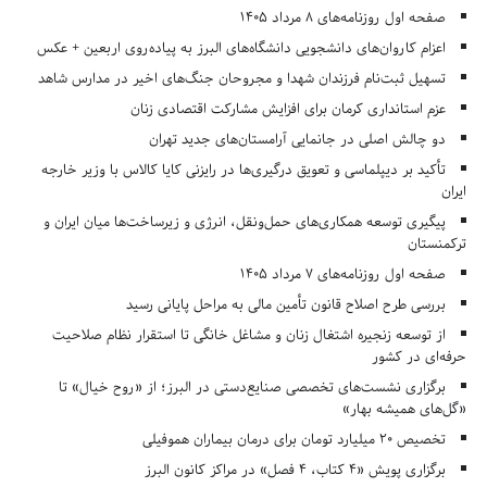
صفحه اول روزنامه‌های 8 مرداد 1405
اعزام کاروان‌های دانشجویی دانشگاه‌های البرز به پیاده‌روی اربعین + عکس
تسهیل ثبت‌نام فرزندان شهدا و مجروحان جنگ‌های اخیر در مدارس شاهد
عزم استانداری کرمان برای افزایش مشارکت اقتصادی زنان
دو چالش اصلی در جانمایی آرامستان‌های جدید تهران
تأکید بر دیپلماسی و تعویق درگیری‌ها در رایزنی کایا کالاس با وزیر خارجه
ایران
پیگیری توسعه همکاری‌های حمل‌ونقل، انرژی و زیرساخت‌ها میان ایران و
ترکمنستان
صفحه اول روزنامه‌های 7 مرداد 1405
بررسی طرح اصلاح قانون تأمین مالی به مراحل پایانی رسید
از توسعه زنجیره اشتغال زنان و مشاغل خانگی تا استقرار نظام صلاحیت
حرفه‌ای در کشور
برگزاری نشست‌های تخصصی صنایع‌دستی در البرز؛ از «روح خیال» تا
«گل‌های همیشه بهار»
تخصیص ۲۰ میلیارد تومان برای درمان بیماران هموفیلی
برگزاری پویش «۴ کتاب، ۴ فصل» در مراکز کانون البرز