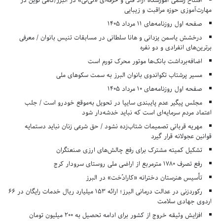
افتتاح رسمی آموزشگاه آزاد فنی و حرفه‌ای «تی‌تی» در البرز/گامی نوین در
مهارت‌آموزی حوزه مراقبت و زیبایی
صفحه اول روزنامه‌های 11 مرداد 1405
درخشش یاسمن یزدانی و هانا سلطانی در مسابقات تنیس بانوان / معرفی
برترین‌های انفرادی و دو نفره
اضافه‌برداشت بانک‌ها موتور محرک تورم است
مسیر پرشتاب تکواندوی بانوان البرز به سمت سکوهای ملی
صفحه اول روزنامه‌های 10 مرداد 1405
مجلس پیگیر عدم پایبندی سایپا در تحویل به‌موقع خودرو است / جلب
اعتماد مردم سرمایه‌ای است که نباید خدشه‌دار شود
مهریه قربانی تصمیمات شتاب‌زده نشود / حق شرعی زنان نباید دستمایه
قوانین عجولانه قرار گیرد
تشکیل کمیته مشترک برای رفع چالش‌های ارزی صنعتگران
رفع تصرف ۱۷۸۰ مترمربع از اراضی ملی روستای سرودار کرج
تأسیس هنرستان دخترانه «کارادُخت» در البرز
رکوردزنی در عدالت درمانی البرز؛ ارائه ۱۵۳ میلیارد ریال خدمات رایگان در ۶۶
اردوی جهادی سلامت
افزایش وثیقه خروج از کشور برای ادامه تحصیل به ۲۰۰ میلیون تومان