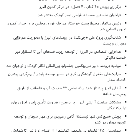
برگزاری پویش «۴ کتاب، ۴ فصل» در مراکز کانون البرز
فراخوان نخستین مسابقه طراحی تمبر کودک منتشر شد
رئیس سازمان محیط‌زیست خواستار مداخله فوری مجلس برای جبران کمبود
نیروی انسانی شد
شتاب‌گیری پروژه ملی «جی‌نف» در روستاهای البرز با محوریت هم‌افزایی
دهیاران و پست
هم‌افزایی اقتصادی در البرز؛ از توسعه زیرساخت‌های آبی تا استقرار میز
خدمت مالیاتی
مرضیه برومند دبیر سی‌ویکمین جشنواره بین‌المللی تئاتر کودک و نوجوان شد
ظرفیت‌های مغفول گردشگری کرج در مسیر توسعه پایدار / بوم‌گردی پیشران
اقتصاد محلی
آبفای البرز پیشتاز شد؛ ارائه تمامی ۲۲ خدمت آب و فاضلاب از طریق
پیام‌رسان «بله»
مشکلات صنعت آرایشی البرز زیر ذره‌بین؛ ضرورت تأمین پایدار انرژی برای
تولیدکنندگان
پویش «هیچ‌کس تنها نیست»؛ گامی راهبردی برای مهار سرطان و توسعه
زنجیره درمان در کشور
بیمارستان ۱۳۵ تختخوابی ولیعصر کمالشهر؛ از افتتاح اورژانس تا شمارش