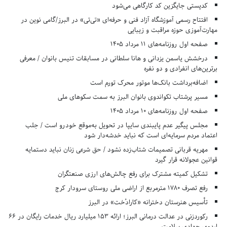
کدپستی جایگزین کد کارگاهی می‌شود
افتتاح رسمی آموزشگاه آزاد فنی و حرفه‌ای «تی‌تی» در البرز/گامی نوین در
مهارت‌آموزی حوزه مراقبت و زیبایی
صفحه اول روزنامه‌های 11 مرداد 1405
درخشش یاسمن یزدانی و هانا سلطانی در مسابقات تنیس بانوان / معرفی
برترین‌های انفرادی و دو نفره
اضافه‌برداشت بانک‌ها موتور محرک تورم است
مسیر پرشتاب تکواندوی بانوان البرز به سمت سکوهای ملی
صفحه اول روزنامه‌های 10 مرداد 1405
مجلس پیگیر عدم پایبندی سایپا در تحویل به‌موقع خودرو است / جلب
اعتماد مردم سرمایه‌ای است که نباید خدشه‌دار شود
مهریه قربانی تصمیمات شتاب‌زده نشود / حق شرعی زنان نباید دستمایه
قوانین عجولانه قرار گیرد
تشکیل کمیته مشترک برای رفع چالش‌های ارزی صنعتگران
رفع تصرف ۱۷۸۰ مترمربع از اراضی ملی روستای سرودار کرج
تأسیس هنرستان دخترانه «کارادُخت» در البرز
رکوردزنی در عدالت درمانی البرز؛ ارائه ۱۵۳ میلیارد ریال خدمات رایگان در ۶۶
اردوی جهادی سلامت