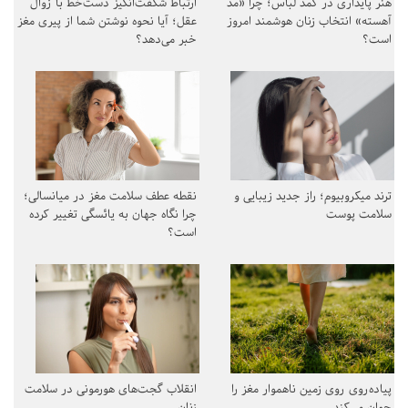
هنر پایداری در کمد لباس؛ چرا «مد
ارتباط شگفت‌انگیز دست‌خط با زوال
آهسته» انتخاب زنان هوشمند امروز
عقل؛ آیا نحوه نوشتن شما از پیری مغز
است؟
خبر می‌دهد؟
ترند میکروبیوم؛ راز جدید زیبایی و
نقطه عطف سلامت مغز در میانسالی؛
سلامت پوست
چرا نگاه جهان به یائسگی تغییر کرده
است؟
پیاده‌روی روی زمین ناهموار مغز را
انقلاب گجت‌های هورمونی در سلامت
جوان می‌کند
زنان