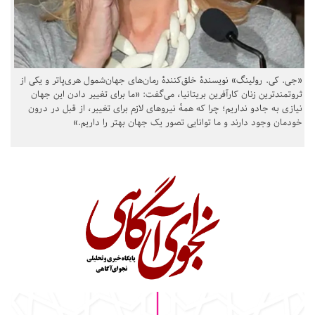
«جی. کی. رولینگ» نویسندهٔ خلق‌کنندهٔ رمان‌های جهان‌شمول هری‌پاتر و یکی از
ثروتمندترین زنان کارآفرین بریتانیا، می‌گفت: «ما برای تغییر دادن این جهان
نیازی به جادو نداریم؛ چرا که همهٔ نیروهای لازم برای تغییر، از قبل در درون
خودمان وجود دارند و ما توانایی تصور یک جهان بهتر را داریم.»