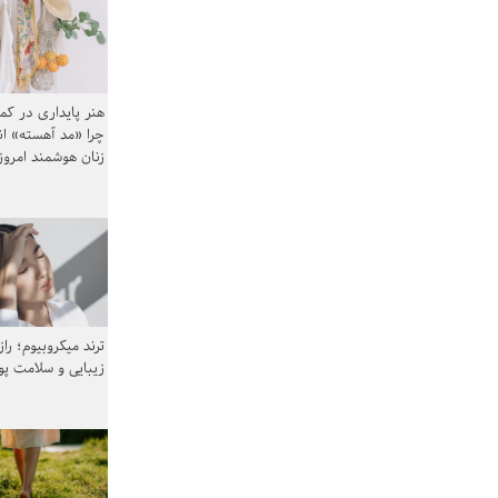
هنر پایداری در کم
چرا «مد آهسته» ا
زنان هوشمند امرو
ترند میکروبیوم؛ را
زیبایی و سلامت پ