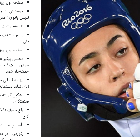
صفحه اول روزنامه‌های 
درخشش یاسمن ی
تنیس بانوان / معرف
اضافه‌برداشت 
مسیر پرشتاب ت
ملی
صفحه اول روزنامه‌های 
مجلس پیگیر عدم
خودرو است / جلب ا
خدشه‌دار شود
مهریه قربانی 
زنان نباید دستمایه
تشکیل کمیته م
صنعتگران
کرج
تأسیس هنرستان