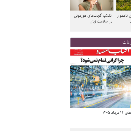
 ناهموار
انقلاب گجت‌های هورمونی
در سلامت زنان
عات
د 1405
صفحه اول روزنامه‌های 14 مرداد 1405