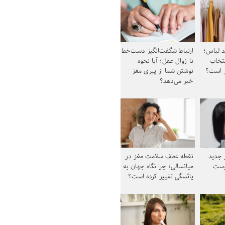
د لباس؛
ارتباط شگفت‌انگیز دست‌خط
نتخاب
با زوال عقل؛ آیا نحوه
ز است؟
نوشتن شما از پیری مغز
خبر می‌دهد؟
ز جدید
نقطه عطف سلامت مغز در
وست
میانسالی؛ چرا نگاه جهان به
یائسگی تغییر کرده است؟