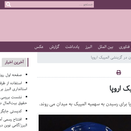
 فناوری
بین الملل
البرز
یادداشت
گزارش
عکس
آخرین اخبار
صفحه اول روزنامه‌های 
استفاده از ظر
استانداری البرز ب
نشست بررسی م
حقوق بیت‌المال در
کدپستی جایگزی
افتتاح رسمی آم
البرز/گامی نوین در