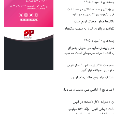
11 مرداد 1405
زدانی و هانا سلطانی در مسابقات
ی برترین‌های انفرادی و دو نفره
بانک‌ها موتور محرک تورم است
کواندوی بانوان البرز به سمت سکوهای
10 مرداد 1405
 پایبندی سایپا در تحویل به‌موقع
عتماد مردم سرمایه‌ای است که نباید
تصمیمات شتاب‌زده نشود / حق شرعی
 قوانین عجولانه قرار گیرد
شترک برای رفع چالش‌های ارزی
رفع تصرف ۱۷۸۰ مترمربع از اراضی ملی روستای سرودار
 دخترانه «کارادُخت» در البرز
رکوردزنی در عدالت درمانی البرز؛ ارائه ۱۵۳ میلیارد