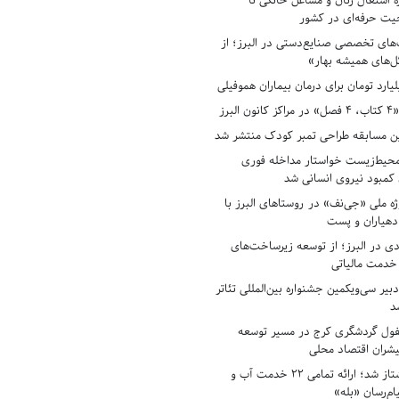
ه اشتغال زنان و مشاغل خانگی تا
حیت حرفه‌ای در کشور
های تخصصی صنایع‌دستی در البرز؛ از
ل‌های همیشه بهار»
لبرز
ن مسابقه طراحی تمبر کودک منتشر شد
حیط‌زیست خواستار مداخله فوری
کمبود نیروی انسانی شد
ه ملی «جی‌نف» در روستاهای البرز با
دهیاران و پست
ادی در البرز؛ از توسعه زیرساخت‌های
 خدمت مالیاتی
بیر سی‌ویکمین جشنواره بین‌المللی تئاتر
د
فول گردشگری کرج در مسیر توسعه
پیشران اقتصاد محلی
آبفای البرز پیشتاز شد؛ ارائه تمامی ۲۲ خدمت آب و
ام‌رسان «بله»