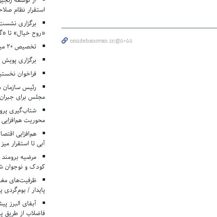
از توسعه زنجیر
استقرار نظام صلا
برگزاری نشست‌
«روح خیال» تا «گ
omidebanovan.ir/@5055
تخصیص ۲۰ میلیارد تومان برای درمان بیماران هموفیلی
برگزاری پویش «۴ کتاب، ۴ فصل» در مراکز کانون ا
فراخوان نخستی
رئیس سازمان م
مجلس برای جبران 
شتاب‌گیری پروژ
محوریت هم‌افزایی 
هم‌افزایی اقتص
آبی تا استقرار میز
مرضیه برومند د
کودک و نوجوان ش
ظرفیت‌های مغ
پایدار / بوم‌گردی 
فاضلاب از طریق پی