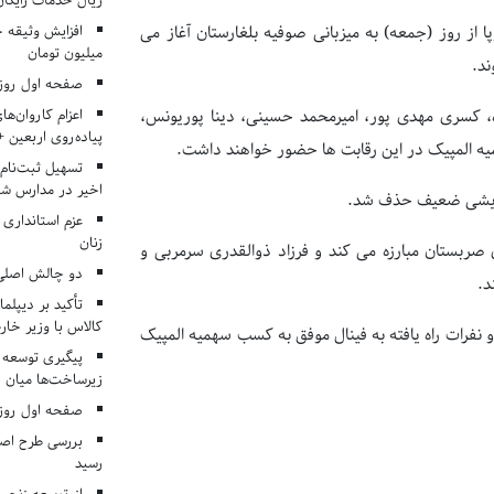
ریال خدمات رایگان در ۶۶ اردوی جها
ا از روز (جمعه) به میزبانی صوفیه بلغارستان آغاز می
میلیون تومان
صفحه اول روزنامه‌های 
اعزام کاروان‌ها
اده، کسری مهدی پور، امیرمحمد حسینی، دینا پوریونس،
پیاده‌روی اربعین 
یه المپیک در این رقابت ها حضور خواهند داشت.
تسهیل ثبت‌نام
اخیر در مدارس شا
ا نمایشی ضعیف حذف شد.
عزم استانداری
زنان
صربستان مبارزه می کند و فرزاد ذوالقدری سرمربی و
دو چالش اصلی 
د.
تأکید بر دیپلما
کالاس با وزیر خارج
مپیکی زنان برگزار می شود و نفرات راه یافته به فینال موفق به کسب سهمیه المپیک
پیگیری توسعه 
زیرساخت‌ها میان ا
صفحه اول روزنامه‌های 
بررسی طرح اصلا
رسید