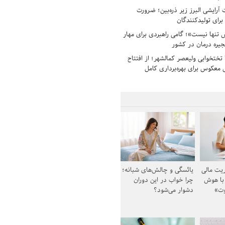
رایشی البرز زیر ذره‌بین؛ ضرورت
 برای تولیدکنندگان
تنها نیست»؛ گامی راهبردی برای مهار
جیره درمان در کشور
بیمارستان ۱۳۵ تختخوابی ولیعصر کمالشهر؛ از افتتاح
معکوس برای بهره‌برداری کامل
یت مالی
یائسگی و چالش‌های شبانه؛
 با هوش
چرا خواب در این دوران
وت»
دشوار می‌شود؟