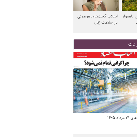
 ناهموار
انقلاب گجت‌های هورمونی
در سلامت زنان
عات
د 1405
صفحه اول روزنامه‌های 14 مرداد 1405