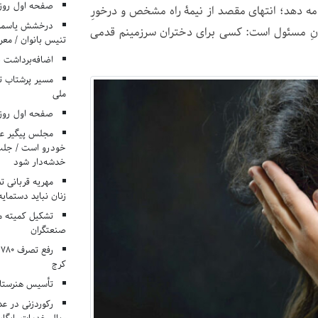
صفحه اول روزنامه‌های 
امه دهد؛ انتهای مقصد از نیمۀ راه مشخص و درخورِ
درخشش یاسمن ی
سانِ مسئول است: کسی برای دختران سرزمینم قدمی
تنیس بانوان / معرف
اضافه‌برداشت 
مسیر پرشتاب ت
ملی
صفحه اول روزنامه‌های 
مجلس پیگیر عدم
خودرو است / جلب ا
خدشه‌دار شود
مهریه قربانی 
زنان نباید دستمایه
تشکیل کمیته م
صنعتگران
کرج
تأسیس هنرستان