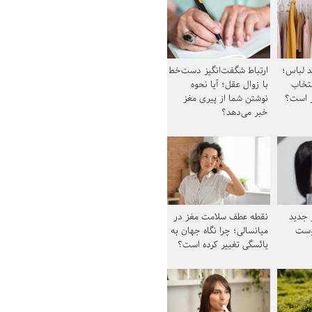
د لباس؛
ارتباط شگفت‌انگیز دست‌خط
نتخاب
با زوال عقل؛ آیا نحوه
ز است؟
نوشتن شما از پیری مغز
خبر می‌دهد؟
ز جدید
نقطه عطف سلامت مغز در
وست
میانسالی؛ چرا نگاه جهان به
یائسگی تغییر کرده است؟