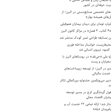
ه اشتغال زنان و مشاغل خانگی تا
حیت حرفه‌ای در کشور
های تخصصی صنایع‌دستی در البرز؛ از
ل‌های همیشه بهار»
لبرز
ن مسابقه طراحی تمبر کودک منتشر شد
حیط‌زیست خواستار مداخله فوری
کمبود نیروی انسانی شد
ه ملی «جی‌نف» در روستاهای البرز با
دهیاران و پست
ادی در البرز؛ از توسعه زیرساخت‌های
 خدمت مالیاتی
بیر سی‌ویکمین جشنواره بین‌المللی تئاتر
د
فول گردشگری کرج در مسیر توسعه
پیشران اقتصاد محلی
آبفای البرز پیشتاز شد؛ ارائه تمامی ۲۲ خدمت آب و
ام‌رسان «بله»