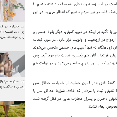
است در این زمینه رصدهای همه‌جانبه داشته باشیم تا
هنگ غلط در بین مردم باشیم که انتظار می‌رود در این
هنر پایداری در کم
ز با تأکید بر اینکه در دوره کنونی، دیگر بلوغ جنسی و
چرا «مد آهسته» ا
زنان هوشمند امرو
زدواج در ارجحیت و اولویت قرار دارد، در مورد تبعات
ای زودهنگام نه تنها آسیب‌های جسمی متحمل می‌شوند
 برای فرزندان آنان هم یکسری تبعات به‌وجود آید. پس
زندی که از این ازدواج حاصل می‌شود و در نهایت هم
ترند میکروبیوم؛ را
ه گفتۀ نادی «در قانون حمایت از خانواده، حداقل سن
زیبایی و سلامت پ
یط قانونی ثبت یا مردانی که خلاف شرایط حداقل سن با
انونی دختران و پسران مجازات هایی در نظر گرفته شده
خصوص ایفاء کنند».