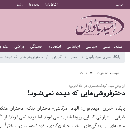
فارسی
ارتباط با ما
درباره ما
آرشیو
صفحه اصلی
سیاسی
اجتماعی
اقتصادی
فرهنگی
ورزشی
علم و
پایگاه خبری امید بانوان
اخبار
گزارش
دخترفروشی‌هایی که دیــده نمی
دوشنبه، 17 خرداد 1400 - 19:07
تن‌پوشِ سیاه‌ کودک‌همسری در خلأ قانونی؛
دخترفروشی‌هایی که دیــده نمی‌شــود!
پایگاه خبری امیدبانوان: الهام آمرکاشی- دخترانِ بنگ، دخترانِ متک
شرقی... عباراتی که این روزها شنیده می‌شوند اما دیده نمی‌شوند! از نگا
ملغمه‌ای از زندگی‌های سختِ خیابان‌گردی، کودک‌همسری، دخترکُشی و