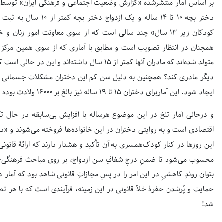
دختر بچه ۱۰ تا ۱۴ ساله و
کودکان زیر ۱۳ سال» چند سالی است که از سوی معاونت امور زنا
دیگر مادری کند؟ همچنین به دلیل سن کم این دختران مشکلات جسمانی و روان
ایجاد شود. این آماربرای دختران ۱۵ تا ۱۹ ساله نیز بالغ بر ۱۶۰۰۰ ولادت بوده است.
و درحالی آمار تلخ در این موضوع هرساله با افزایش بی‌سابقه در حال
اقتصادی است و به روایتی دختران در این خانواده‌ها فروخته می‌شوند و «
این روزها در کنار کودک‌همسری به آن تأکید و هشدار دارند که ارائۀ قانون
محسوب می‌شود تا ضمنِ درجِ شفافِ سن ازدواج، بر روی مباحث فرهنگی- آ
بتوان روندِ کاهشیِ در این امر را در پسِ مجازاتِ قانونی شاهد بود که آمار 
حمایت و پُرشدن حفرۀ خلآ قانونی در این زمینه، فرآیندی است که با هر تطو
صفحه اول روزنامه‌های 14 مرداد 1405
شد!