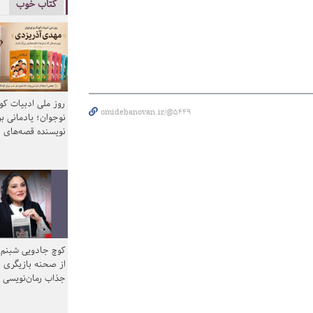
کتاب خوب
روز ملی ادبیات ک
omidebanovan.ir/@5449
نوجوان؛ یادمانی بر
نویسنده قصه‌های 
کوچ جادویی شبنم 
از صحنه بازیگری ب
جذاب رمان‌نویسی