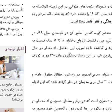
مشکلات صنعت آ
 همچنان لایحه‌های متوالی در این زمینه نتوانسته به
تأمین پایدار انرژی
قانونی برای رفع این موضوع تبدیل شود، دخترکانِ در سنین کودکی و فاصله سنی 11تا 16 را نشانه دارد که به عقد دائم مردانی به
پویش «هیچ‌کس 
نگی و فقرِ اقتصادی»
است!
سرطان و توسعه زن
مرکز آمار ایران به تازگی گزارشی دربارۀ وضعیت اجتماعی و فرهنگی ایران منتشر کرده که بر اساس آن در تابستان سال ۹۹، در
اورژانس تا شمارش 
مجموع ازدواج ۹‌ هزار و ۵۸ دختر ۱۰ تا ۱۴ ‌ساله ثبت شده است. بنابراین گزارش، میزان تفاوت ازدواج دختران ۱۰ تا ۱۴ ‌ساله نسبت به
 از سال‌های گذشته تا به امروز، این معضل، ادامه‌دار در حال
اخبار تولیدی
تکوین و نمو به انواع و انحای مختلف است که بهمن‌ماهِ سال گذشته، جنجالی‌ترین خبر در این راستا دستگیری عاقد ۱۲۰ مورد کودک
 عنوان مدعی‌العموم در راستای احقاق حقوق عامه و
جلوگیری از ترویج این فرهنگ نادرست و اشتباه ورود پیدا کرده و جرم ۶ ماه تا ۳ سال برای متهمان در نظر گرفته شده که این اتهام
راهنمای جامع مدیر
مدرن: چگونه زنان
مصنوعی «مدیر ثر
می‌شوند؟
ام دختران است که در برخی مناطق همچنان ادامه دارد و
دارد و علاوه بر رها کردن دوران تحصیل خود مجبور به