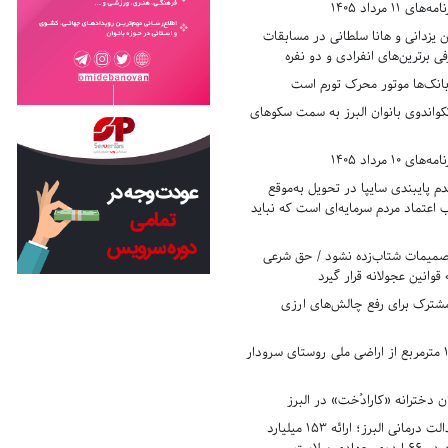
11 مرداد 1405
زدانی و هانا سلطانی در مسابقات
ی برترین‌های انفرادی و دو نفره
بانک‌ها موتور محرک تورم است
کواندوی بانوان البرز به سمت سکوهای
10 مرداد 1405
 پایبندی سایپا در تحویل به‌موقع
عتماد مردم سرمایه‌ای است که نباید
تصمیمات شتاب‌زده نشود / حق شرعی
 قوانین عجولانه قرار گیرد
شترک برای رفع چالش‌های ارزی
رفع تصرف ۱۷۸۰ مترمربع از اراضی ملی روستای سرودار
 دخترانه «کارادُخت» در البرز
رکوردزنی در عدالت درمانی البرز؛ ارائه ۱۵۳ میلیارد