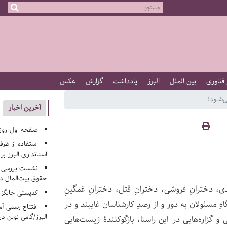
 فناوری
بین الملل
البرز
یادداشت
گزارش
عکس
‌شــود!
آخرین اخبار
صفحه اول روزنامه‌های 
استفاده از ظر
استانداری البرز ب
نشست بررسی م
حقوق بیت‌المال در
دی، دخترانِ فروشی، دخترانِ قتل، دخترانِ غمگینِ
کدپستی جایگزی
هِ مسئولان به دور و از رصدِ کارشناسان غایبند و در
افتتاح رسمی آم
البرز/گامی نوین در
 گزاره‌هایی در این راستا، بازگوکنندۀ زیست‌هایی