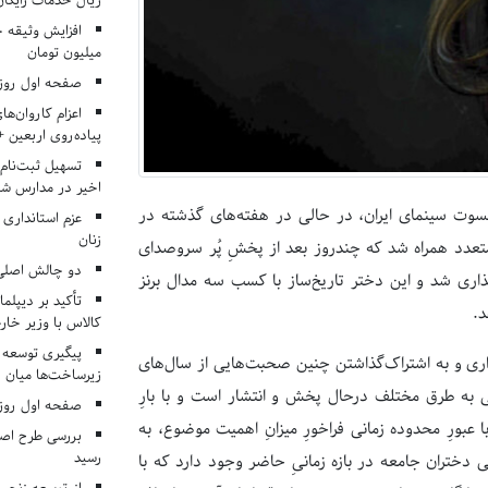
ریال خدمات رایگان در ۶۶ اردوی جها
میلیون تومان
صفحه اول روزنامه‌های 
اعزام کاروان‌ها
پیاده‌روی اربعین 
تسهیل ثبت‌نام
اخیر در مدارس شا
کسوت سینمای ایران، در حالی در هفته‌های گذشته در
عزم استانداری
زنان
متعدد همراه شد که چندروز بعد از پخشِ پُر سروصدای
دو چالش اصلی 
ارگذاری شد و این دختر تاریخ‌ساز با کسب سه مدال برنز
تأکید بر دیپلما
د.
کالاس با وزیر خارج
پیگیری توسعه 
ذاری و به اشتراک‌گذاشتن چنین صحبت‌هایی از سال‌های
زیرساخت‌ها میان ا
 به طرق مختلف درحال پخش و انتشار است و با بارِ
صفحه اول روزنامه‌های 
ا عبورِ محدوده زمانی فراخورِ میزانِ اهمیت موضوع، به
بررسی طرح اصلا
رسید
ختران جامعه در بازه زمانیِ حاضر وجود دارد که با