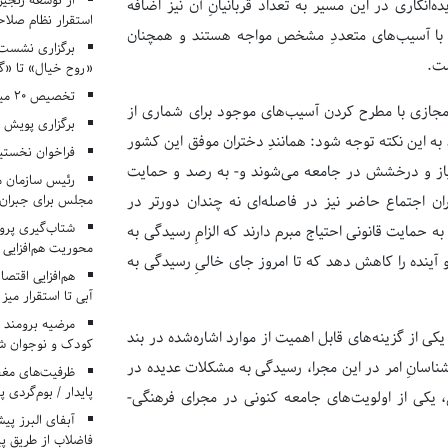
از توسعه زنجیر
‌انگاری در این مسیر به تعداد قربانیانِ آن نیز اضافه
استقرار نظام صلا
دی با آسیب‌های متعددِ مشخص مواجه هستند و همچنان
برگزاری نشست‌
ست.
«روح خیال» تا «گ
تخصیص ۲۰ میلیارد تومان برای درمان بیماران هموفیلی
 مجازی با مطرح کردن آسیب‌های موجود برای شماری از
برگزاری پویش «۴ کتاب، ۴ فصل» در مراکز کانون ا
به این نکته توجه شود: همانندِ دختران موفق این کشور
فراخوان نخستی
تیاز و درخشش در جامعه می‌شوند و- به رصد و حمایت
رئیس سازمان م
مجلس برای جبران 
ران اجتماع حاضر نیز در فاصله‌ای نه چندان دورتر در
شتاب‌گیری پروژ
حمایت قانونی احتیاج مبرم دارند که الزامِ رسیدگی به
محوریت هم‌افزایی 
 آینده را کاهش دهد که تا امروز جای خالیِ رسیدگی به
هم‌افزایی اقتص
آبی تا استقرار میز
مرضیه برومند د
از گزینه‌های قابل اهمیت از موارد اشاره‌شده در بند
کودک و نوجوان ش
رشناسانِ امر در این مجرا، رسیدگی به مشکلات عدیده در
ظرفیت‌های مغ
پایدار / بوم‌گردی 
یکی از اولویت‌های جامعه کنونی در مجرای فرهنگی-
فاضلاب از طریق پی