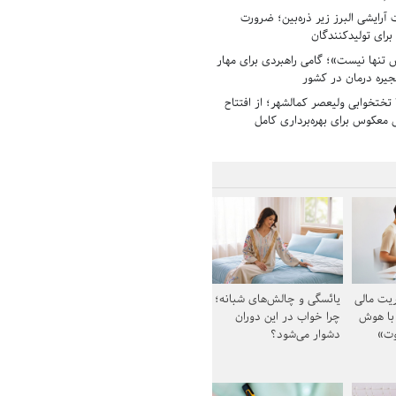
رایشی البرز زیر ذره‌بین؛ ضرورت
 برای تولیدکنندگان
تنها نیست»؛ گامی راهبردی برای مهار
جیره درمان در کشور
بیمارستان ۱۳۵ تختخوابی ولیعصر کمالشهر؛ از افتتاح
معکوس برای بهره‌برداری کامل
یت مالی
یائسگی و چالش‌های شبانه؛
 با هوش
چرا خواب در این دوران
وت»
دشوار می‌شود؟