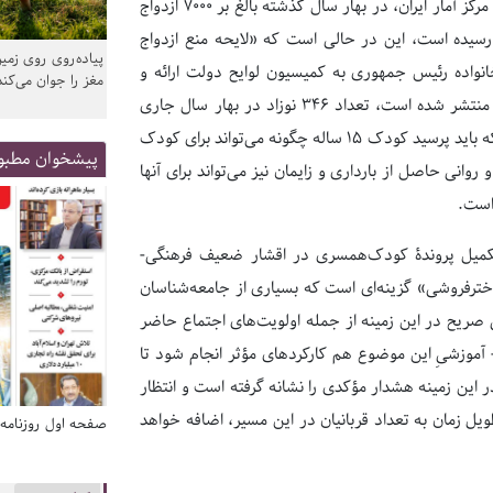
بر اساس آمار منتشرشده «گزارش وضعیت اجتماعی و فرهنگی ایران» توسط مرکز آمار ایران، در بهار سال گذشته بالغ بر ۷۰۰۰ ازدواج
 یک ازدواج دختر بچه کمتر از ۱۰ سال به ثبت رسیده است، این در حالی است که «لایحه منع ازدواج
پیاده‌روی روی زمین
ن و خانواده رئیس جمهوری به کمیسیون لوایح دولت ارائه و
مغز را جوان می‌کند
همچنان در انتظار تصویب است و مطابق با آماری که از سوی همین مرکز منتشر شده است، تعداد ۳۴۶ نوزاد در بهار سال جاری
متولد شده‌اند که مادران آنها کمتر از ۱۵ سال داشته‌اند و این در حالی است که باید پرسید کودک ۱۵ ساله چگونه می‌تواند برای کودک
پیشخوان مطبو
ی حاصل از بارداری و زایمان نیز می‌تواند برای آنها
 تکمیل پروندۀ کودک‌همسری در اقشار ضعیف فرهنگی-
دخترفروشی» گزینه‌ای است که بسیاری از جامعه‌شناسان
ی صریح در این زمینه از جمله اولویت‌های اجتماع حاضر
موزشیِ این موضوع هم کارکردهای مؤثر انجام شود تا
در این زمینه هشدار مؤکدی را نشانه گرفته است و انتظار
یل زمان به تعداد قربانیان در این مسیر، اضافه خواهد
صفحه اول روزنامه‌های 14 مرداد 1405
صفحه اول روزنامه‌های 14 مردا