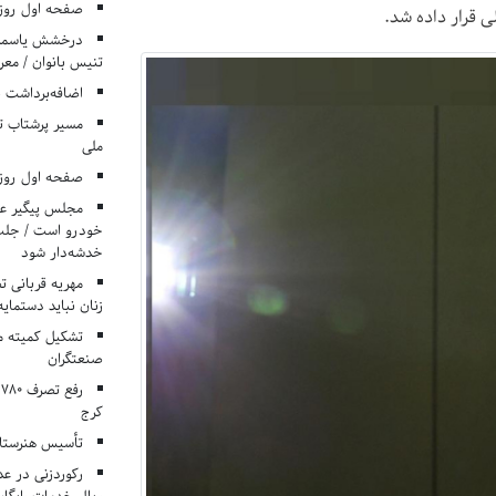
صفحه اول روزنامه‌های 
ی قرار داده شد.
درخشش یاسمن ی
تنیس بانوان / معرف
اضافه‌برداشت 
مسیر پرشتاب ت
ملی
صفحه اول روزنامه‌های 
مجلس پیگیر عدم
خودرو است / جلب ا
خدشه‌دار شود
مهریه قربانی 
زنان نباید دستمایه
تشکیل کمیته م
صنعتگران
کرج
تأسیس هنرستان