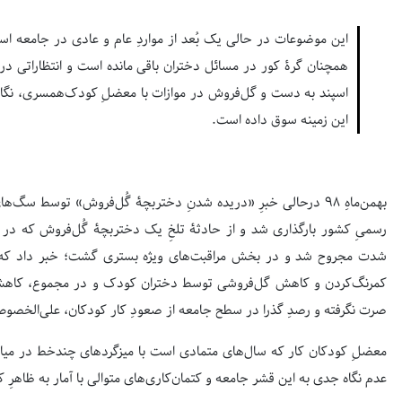
این موضوعات در حالی یک بُعد از مواردِ عام و عادی در جامعه است 
همچنان گرۀ کور در مسائل دختران باقی مانده است و انتظاراتی در
اسپند به دست و گل‌فروش در موازات با معضلِ کودک‌همسری، نگاه و 
این زمینه سوق داده است.
بهمن‌ماهِ 98 درحالی خبرِ «دریده ‌شدنِ دختربچۀ گُل‌فروش» توسط سگ
رسمیِ کشور بارگذاری شد و از حادثۀ تلخِ یک دختربچۀ گُل‌فروش که در
شدت مجروح شد و در بخش مراقبت‌های ویژه بستری گشت؛ خبر داد که از
صرت نگرفته و رصدِ گذرا در سطح جامعه از صعودِ کار کودکان، علی‌الخصوص
معضلِ کودکان ‌کار که سال‌های متمادی است با میزگردهای چندخط در میا
عدم نگاه جدی به این قشر جامعه و کتمان‌کاری‌های متوالی با آمار به ظاهر