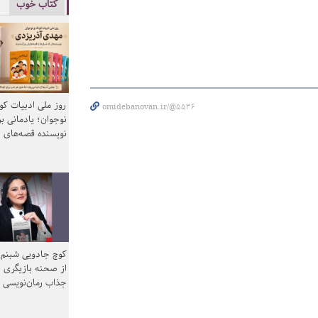
کتاب خوب
روز ملی ادبیات ک
omidebanovan.ir/@5536
نوجوان؛ یادمانی بر
نویسنده قصه‌های 
کوچ جادویی شبنم 
از صحنه بازیگری ب
جذاب رمان‌نویسی