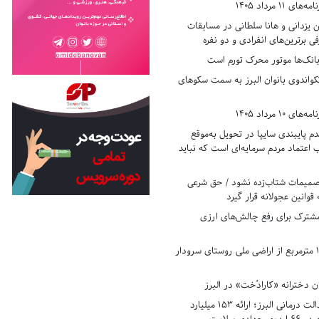
11 مرداد 1405
زدانی و هانا سلطانی در مسابقات
ی برترین‌های انفرادی و دو نفره
بانک‌ها موتور محرک تورم است
کواندوی بانوان البرز به سمت سکوهای
10 مرداد 1405
 پایبندی سایپا در تحویل به‌موقع
عتماد مردم سرمایه‌ای است که نباید
تصمیمات شتاب‌زده نشود / حق شرعی
 قوانین عجولانه قرار گیرد
شترک برای رفع چالش‌های ارزی
رفع تصرف ۱۷۸۰ مترمربع از اراضی ملی روستای سرودار
 دخترانه «کارادُخت» در البرز
رکوردزنی در عدالت درمانی البرز؛ ارائه ۱۵۳ میلیارد