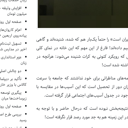
ریال خدمات رایگان در ۶۶ اردوی جها
میلیون تومان
صفحه اول روزنامه‌های 
اعزام کاروان‌ها
پیاده‌روی اربعین 
ران است» را حتماً یک‌بار هم که شده، شنیده‌اند و گاهی
تسهیل ثبت‌نام
 داد‌ه‌اند! فارغ از این مهم که این خانه در نمای کلی
اخیر در مدارس شا
ی که رویکرد کنونی به کرات شنیده می‌شود: هرآنچه در
عزم استانداری
زنان
اشته شده است!
دو چالش اصلی 
‌های مناظراتی برای خود نداشتند که جامعه با سرعت
تأکید بر دیپلما
کالاس با وزیر خارج
نِ دور از تحصیل است که این آسیب‌ها در مقایسه با
پیگیری توسعه 
جود در جدول آسیب‌های اجتماعی قرار گرفته‌ است.
زیرساخت‌ها میان ا
صفحه اول روزنامه‌های 
 نتیجه‌بخش نبوده است که درحال حاضر و با توجه به
بررسی طرح اصلا
ر این زمینه هم به جد مورد رصد قرار نگرفته است!
رسید