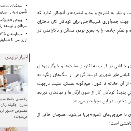
مشکلات صنعت آ
تأمین پایدار انرژی
و نیاز به تشریح و بند و تبصره‌های آنچنانی ندارد که
پویش «هیچ‌کس 
 جهتِ جمع‌آوری ضرب‌الاجلی برای کودکان کار، دختران
سرطان و توسعه زن
تفکرِ جامعه را به بغرنج بودن مسائل و ناکارآمدی در
اورژانس تا شمارش 
اخبار تولیدی
‌های خیابانی در قریب به اکثریتِ سایت‌ها و خبرگزاری‌های
 خیابان‌های شهرری توسط گروهی از سگ‌های ولگرد به
 آن حادثه تا کنون، هیچ‌گونه عملکرد مثبت درجهت
کمرنگ‌کردن و کاهش گل‌فروشی توسط دختران کودک و در مجموع، کاهشِ پدیدۀ کودکانِ کار از سوی ارگان‌ها و نهادهای ذی‎ربط
راهنمای جامع مدیر
 دختران در این مجرا خبر می‌دهد.
مدرن: چگونه زنان
مصنوعی «مدیر ثر
ن با خروجی‌های «هیچ» برپا می‌شود، همچنان حاکی از
می‌شوند؟
ِ کاهشی است!