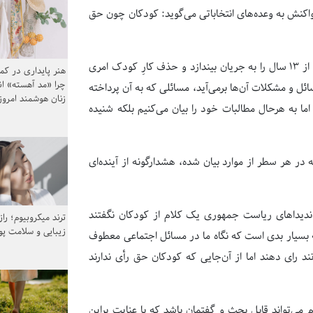
کنش به وعده‌های انتخاباتی می‌گوید: کودکان چون حق
وی با بیان این مهم که رئیس جمهور بعدی، لایحۀ منع ازدواج کودکان کمتر از 13 سال را به جریان بیندازد و حذف کارِ کودک امری
هنر پایداری در کم
چرا «مد آهسته» ا
ئل و مشکلات آن‌ها برمی‌آید، مسائلی که به آن پرداخته
زنان هوشمند امرو
ا به هرحال مطالبات خود را بیان می‌کنیم بلکه شنیده
 هر سطر از موارد بیان شده، هشدارگونه از آینده‌ای
اندیداهای ریاست جمهوری یک کلام از کودکان نگفتند
ترند میکروبیوم؛ را
زیبایی و سلامت پ
انه بسیار بدی‌ است که نگاه ما در مسائل اجتماعی معطوف
ند رای دهند اما از آن‌جایی که کودکان حق رأی ندارند
ام می‌تواند قابل بحث و گفتمان باشد که با عنایت براین