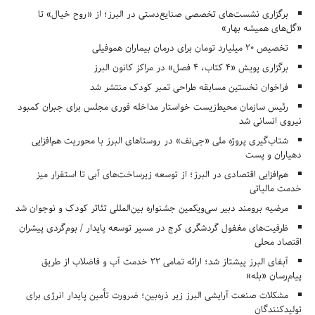
برگزاری نشست‌های تخصصی صنایع‌دستی در البرز؛ از «روح خیال» تا
«گل‌های همیشه بهار»
تخصیص ۲۰ میلیارد تومان برای درمان بیماران هموفیلی
برگزاری پویش «۴ کتاب، ۴ فصل» در مراکز کانون البرز
فراخوان نخستین مسابقه طراحی تمبر کودک منتشر شد
رئیس سازمان محیط‌زیست خواستار مداخله فوری مجلس برای جبران کمبود
نیروی انسانی شد
شتاب‌گیری پروژه ملی «جی‌نف» در روستاهای البرز با محوریت هم‌افزایی
دهیاران و پست
هم‌افزایی اقتصادی در البرز؛ از توسعه زیرساخت‌های آبی تا استقرار میز
خدمت مالیاتی
مرضیه برومند دبیر سی‌ویکمین جشنواره بین‌المللی تئاتر کودک و نوجوان شد
ظرفیت‌های مغفول گردشگری کرج در مسیر توسعه پایدار / بوم‌گردی پیشران
اقتصاد محلی
آبفای البرز پیشتاز شد؛ ارائه تمامی ۲۲ خدمت آب و فاضلاب از طریق
پیام‌رسان «بله»
مشکلات صنعت آرایشی البرز زیر ذره‌بین؛ ضرورت تأمین پایدار انرژی برای
تولیدکنندگان