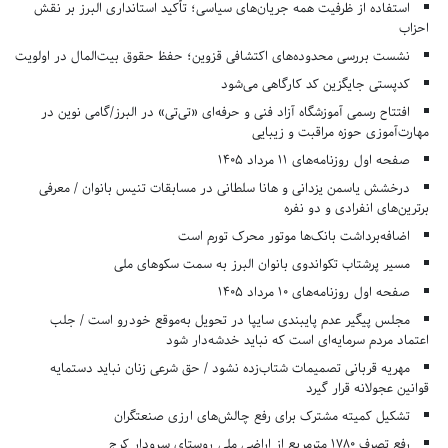
استفاده از ظرفیت همه جریان‌های سیاسی؛ تأکید استانداری البرز بر نقش
احزاب
نشست بررسی محدوده‌های اکتشافی قزوین؛ حفظ حقوق بیت‌المال در اولویت
کدپستی جایگزین کد کارگاهی می‌شود
افتتاح رسمی آموزشگاه آزاد فنی و حرفه‌ای «تی‌تی» در البرز/گامی نوین در
مهارت‌آموزی حوزه مراقبت و زیبایی
صفحه اول روزنامه‌های 11 مرداد 1405
درخشش یاسمن یزدانی و هانا سلطانی در مسابقات تنیس بانوان / معرفی
برترین‌های انفرادی و دو نفره
اضافه‌برداشت بانک‌ها موتور محرک تورم است
مسیر پرشتاب تکواندوی بانوان البرز به سمت سکوهای ملی
صفحه اول روزنامه‌های 10 مرداد 1405
مجلس پیگیر عدم پایبندی سایپا در تحویل به‌موقع خودرو است / جلب
اعتماد مردم سرمایه‌ای است که نباید خدشه‌دار شود
مهریه قربانی تصمیمات شتاب‌زده نشود / حق شرعی زنان نباید دستمایه
قوانین عجولانه قرار گیرد
تشکیل کمیته مشترک برای رفع چالش‌های ارزی صنعتگران
رفع تصرف ۱۷۸۰ مترمربع از اراضی ملی روستای سرودار کرج