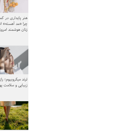
هنر پایداری در کم
چرا «مد آهسته» ا
زنان هوشمند امرو
ترند میکروبیوم؛ را
زیبایی و سلامت پ