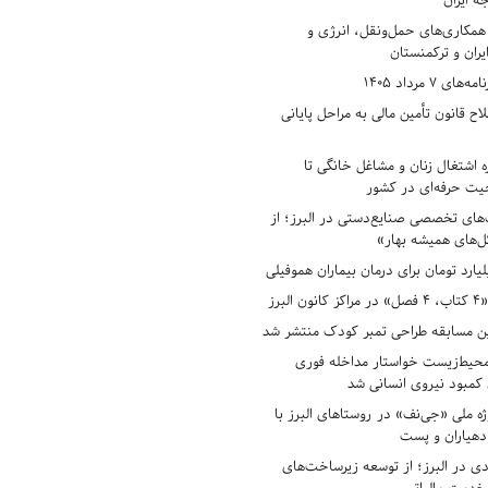
ه ایران
همکاری‌های حمل‌ونقل، انرژی و
یران و ترکمنستان
7 مرداد 1405
ح قانون تأمین مالی به مراحل پایانی
ه اشتغال زنان و مشاغل خانگی تا
حیت حرفه‌ای در کشور
های تخصصی صنایع‌دستی در البرز؛ از
ل‌های همیشه بهار»
لبرز
ن مسابقه طراحی تمبر کودک منتشر شد
حیط‌زیست خواستار مداخله فوری
کمبود نیروی انسانی شد
ه ملی «جی‌نف» در روستاهای البرز با
دهیاران و پست
ادی در البرز؛ از توسعه زیرساخت‌های