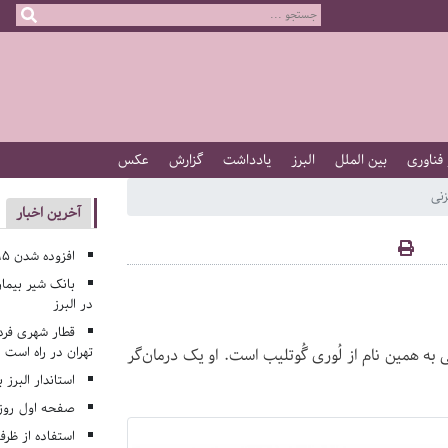
 فناوری
بین الملل
البرز
یادداشت
گزارش
عکس
نی
آخرین اخبار
افزوده شدن ۱۹۵ کلاس درس جدید به مدارس البرز
بانک شیر بیمار
در البرز
قطار شهری فرد
تهران در راه است
به همین نام از لُوری گُوتلیب است. او یک درمان‌گر
استاندار البرز 
صفحه اول روزنامه‌های 
استفاده از ظر