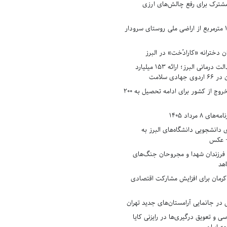
شترک برای رفع چالش‌های ارزی
رفع تصرف ۱۷۸۰ مترمربع از اراضی ملی روستای سرودار
 دخترانه «کارادُخت» در البرز
رکوردزنی در عدالت درمانی البرز؛ ارائه ۱۵۳ میلیارد
دی سلامت
افزایش وثیقه خروج از کشور برای ادامه تحصیل به ۲۰۰
8 مرداد 1405
ی دانشجویی دانشگاه‌های البرز به
+ عکس
 فرزندان شهدا و مجروحان جنگ‌های
هد
 کرمان برای افزایش مشارکت اقتصادی
در جانمایی آرامستان‌های جدید تهران
سی و تعویق درگیری‌ها در رایزنی کایا