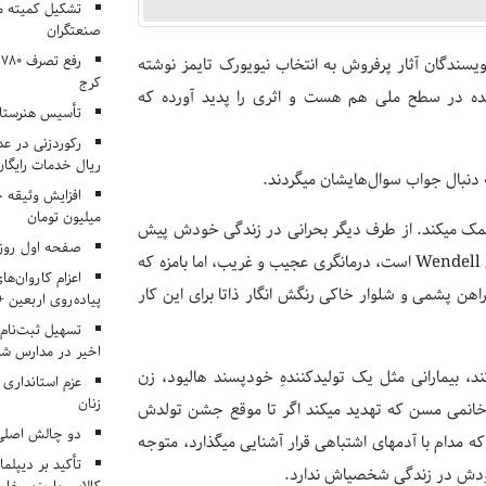
تشکیل کمیته م
صنعتگران
سندگان آثار پرفروش به انتخاب نیویورک تایمز نوشته
کرج
 شناخته شده در سطح ملی هم هست و اثری را پدید آورده که
تأسیس هنرستان
ریال خدمات رایگان در ۶۶ اردوی جها
ال جواب سوال‌هایشان می‎گردند.
میلیون تومان
لُوری گُوتلیب، درمان‌گری ساکن شهر لس‌آنجلس است که به بیماران خود کمک می‎کند. از طرف دیگر بحرانی در زندگی خودش پیش
صفحه اول روزنامه‌های 
می‌آید که دنیایش را زیر و رو کرده است. از دیگر شخصیت‌های کتاب، وِندِل Wendell است، درمانگری عجیب و غریب، اما بامزه که
اعزام کاروان‌ها
ه مطب او مراجعه می‌‎کند. وندل با کله‎ای طاس، پیراهن پشمی و شلوار خاکی رنگش انگار ذاتا برای این کار
پیاده‌روی اربعین 
تسهیل ثبت‌نام
اخیر در مدارس شا
مرور که گُوتلیب دالان‌های پرپیچ و خم ِزندگی بیمارانش را واکاوی می‎کند، بیمارانی مثل یک تولیدکنندهِ خودپسند هالیود، زن
عزم استانداری
زنان
جوانی که به تازگی ابتلایش به بیماری‎ای کشنده تشخیص داده شده است، خانمی مسن که تهدید می‎کند اگر تا موقع جشن تولدش
دو چالش اصلی 
وضعیت بهتر نشود خودکشی خواهد کرد و دختر جوانی بیست و چند ساله که مدام با آدمهای اشتباهی قرار آشنایی می‎گذارد، متوجه
تأکید بر دیپلما
 زندگی شخصی‎اش ندارد.