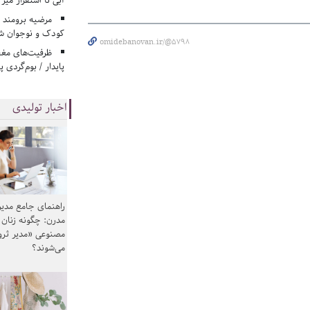
آبی تا استقرار میز
مرضیه برومند د
کودک و نوجوان ش
omidebanovan.ir/@5798
ظرفیت‌های مغ
پایدار / بوم‌گردی 
اخبار تولیدی
راهنمای جامع مدیر
مدرن: چگونه زنان
مصنوعی «مدیر ثر
می‌شوند؟