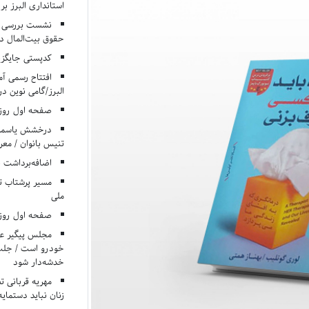
استانداری البرز ب
نشست بررسی م
حقوق بیت‌المال در
کدپستی جایگزی
افتتاح رسمی آم
البرز/گامی نوین در
صفحه اول روزنامه‌های 
درخشش یاسمن ی
تنیس بانوان / معرف
اضافه‌برداشت 
مسیر پرشتاب ت
ملی
صفحه اول روزنامه‌های 
مجلس پیگیر عدم
خودرو است / جلب ا
خدشه‌دار شود
مهریه قربانی 
زنان نباید دستمایه