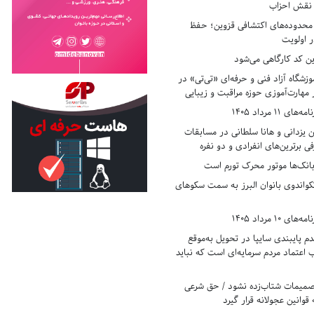
ر نقش احزاب
حدوده‌های اکتشافی قزوین؛ حفظ
 اولویت
ن کد کارگاهی می‌شود
وزشگاه آزاد فنی و حرفه‌ای «تی‌تی» در
 مهارت‌آموزی حوزه مراقبت و زیبایی
11 مرداد 1405
زدانی و هانا سلطانی در مسابقات
ی برترین‌های انفرادی و دو نفره
بانک‌ها موتور محرک تورم است
کواندوی بانوان البرز به سمت سکوهای
10 مرداد 1405
 پایبندی سایپا در تحویل به‌موقع
عتماد مردم سرمایه‌ای است که نباید
تصمیمات شتاب‌زده نشود / حق شرعی
 قوانین عجولانه قرار گیرد