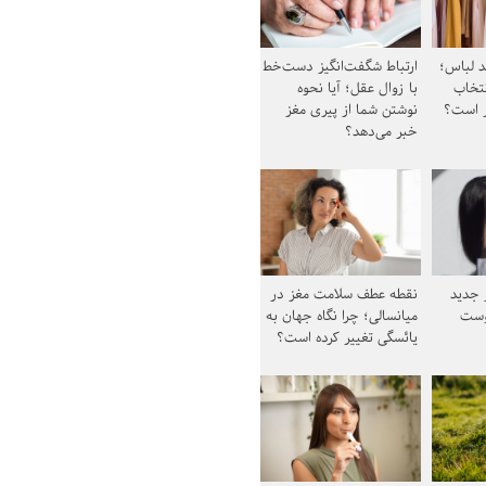
د لباس؛
ارتباط شگفت‌انگیز دست‌خط
نتخاب
با زوال عقل؛ آیا نحوه
ز است؟
نوشتن شما از پیری مغز
خبر می‌دهد؟
ز جدید
نقطه عطف سلامت مغز در
وست
میانسالی؛ چرا نگاه جهان به
یائسگی تغییر کرده است؟