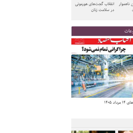
 ناهموار
انقلاب گجت‌های هورمونی
در سلامت زنان
عات
د 1405
صفحه اول روزنامه‌های 14 مرداد 1405