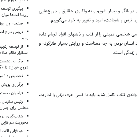
کالاس با وزیر خارج
پیگیری توسعه 
ت می‎کند تا وارد دنیای او به عنوان درمانگر و بیمار شویم و به واکاوی حقایق و دروغ‌هایی
زیرساخت‌ها میان ا
ری، ترس و شجاعت، امید و تغییر به خود می‌گوییم.
صفحه اول روزنامه‌های 
بررسی طرح اصلا
شاید باید با کسی حرف بزنی کتابی انقلابی از نظر صداقت خود است، و بررسی شخصی عمیقی را از قلب و ذهن‎های افراد انجام داده
رسید
ین هدایا را در اختیار قرار می‎دهد. پرتره‎ای جسورانه که نشان می‎دهد انسان بودن به چه معناست و روایتی بسیار طنزگونه و
از توسعه زنجیر
استقرار نظام صلا
برگزاری نشست‌
«روح خیال» تا «گ
تخصیص ۲۰ میلیارد تومان برای درمان بیماران هموفیلی
برگزاری پویش «۴ کتاب، ۴ فصل» در مراکز کانون ا
فراخوان نخستی
ندن کتاب کامل شاید باید با کسی حرف بزنی را ندارید،
رئیس سازمان م
مجلس برای جبران 
شتاب‌گیری پروژ
محوریت هم‌افزایی 
هم‌افزایی اقتص