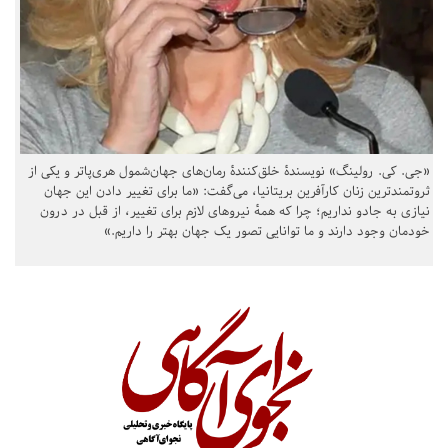
«جی. کی. رولینگ» نویسندهٔ خلق‌کنندهٔ رمان‌های جهان‌شمول هری‌پاتر و یکی از
ثروتمندترین زنان کارآفرین بریتانیا، می‌گفت: «ما برای تغییر دادن این جهان
نیازی به جادو نداریم؛ چرا که همهٔ نیروهای لازم برای تغییر، از قبل در درون
خودمان وجود دارند و ما توانایی تصور یک جهان بهتر را داریم.»