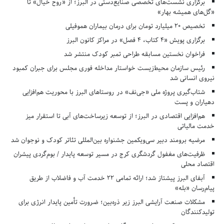
برگزاری نشست‌های تخصصی صنایع‌دستی در البرز؛ از «روح خیال» تا
«گل‌های همیشه بهار»
تخصیص ۲۰ میلیارد تومان برای درمان بیماران هموفیلی
برگزاری پویش «۴ کتاب، ۴ فصل» در مراکز کانون البرز
فراخوان نخستین مسابقه طراحی تمبر کودک منتشر شد
رئیس سازمان محیط‌زیست خواستار مداخله فوری مجلس برای جبران کمبود
نیروی انسانی شد
شتاب‌گیری پروژه ملی «جی‌نف» در روستاهای البرز با محوریت هم‌افزایی
دهیاران و پست
هم‌افزایی اقتصادی در البرز؛ از توسعه زیرساخت‌های آبی تا استقرار میز
خدمت مالیاتی
مرضیه برومند دبیر سی‌ویکمین جشنواره بین‌المللی تئاتر کودک و نوجوان شد
ظرفیت‌های مغفول گردشگری کرج در مسیر توسعه پایدار / بوم‌گردی پیشران
اقتصاد محلی
آبفای البرز پیشتاز شد؛ ارائه تمامی ۲۲ خدمت آب و فاضلاب از طریق
پیام‌رسان «بله»
مشکلات صنعت آرایشی البرز زیر ذره‌بین؛ ضرورت تأمین پایدار انرژی برای
تولیدکنندگان