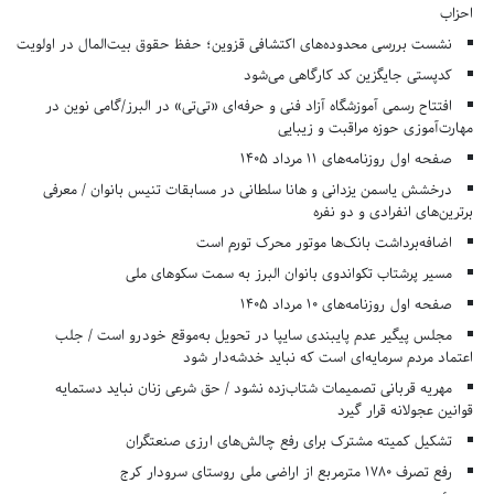
احزاب
نشست بررسی محدوده‌های اکتشافی قزوین؛ حفظ حقوق بیت‌المال در اولویت
کدپستی جایگزین کد کارگاهی می‌شود
افتتاح رسمی آموزشگاه آزاد فنی و حرفه‌ای «تی‌تی» در البرز/گامی نوین در
مهارت‌آموزی حوزه مراقبت و زیبایی
صفحه اول روزنامه‌های 11 مرداد 1405
درخشش یاسمن یزدانی و هانا سلطانی در مسابقات تنیس بانوان / معرفی
برترین‌های انفرادی و دو نفره
اضافه‌برداشت بانک‌ها موتور محرک تورم است
مسیر پرشتاب تکواندوی بانوان البرز به سمت سکوهای ملی
صفحه اول روزنامه‌های 10 مرداد 1405
مجلس پیگیر عدم پایبندی سایپا در تحویل به‌موقع خودرو است / جلب
اعتماد مردم سرمایه‌ای است که نباید خدشه‌دار شود
مهریه قربانی تصمیمات شتاب‌زده نشود / حق شرعی زنان نباید دستمایه
قوانین عجولانه قرار گیرد
تشکیل کمیته مشترک برای رفع چالش‌های ارزی صنعتگران
رفع تصرف ۱۷۸۰ مترمربع از اراضی ملی روستای سرودار کرج