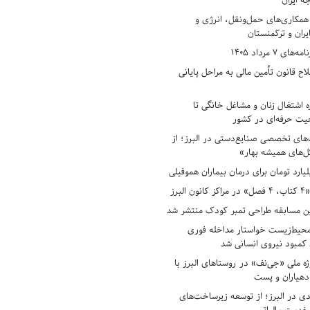
ه ایران
همکاری‌های حمل‌ونقل، انرژی و
یران و ترکمنستان
7 مرداد 1405
ح قانون تأمین مالی به مراحل پایانی
ه اشتغال زنان و مشاغل خانگی تا
حیت حرفه‌ای در کشور
های تخصصی صنایع‌دستی در البرز؛ از
ل‌های همیشه بهار»
لبرز
ن مسابقه طراحی تمبر کودک منتشر شد
حیط‌زیست خواستار مداخله فوری
کمبود نیروی انسانی شد
ه ملی «جی‌نف» در روستاهای البرز با
دهیاران و پست
ادی در البرز؛ از توسعه زیرساخت‌های