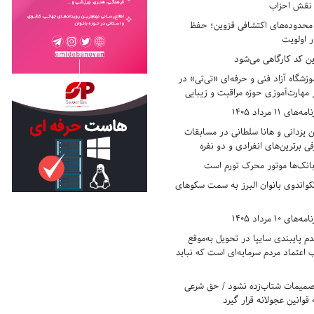
ر نقش احزاب
حدوده‌های اکتشافی قزوین؛ حفظ
 اولویت
ن کد کارگاهی می‌شود
وزشگاه آزاد فنی و حرفه‌ای «تی‌تی» در
 مهارت‌آموزی حوزه مراقبت و زیبایی
11 مرداد 1405
زدانی و هانا سلطانی در مسابقات
ی برترین‌های انفرادی و دو نفره
بانک‌ها موتور محرک تورم است
کواندوی بانوان البرز به سمت سکوهای
10 مرداد 1405
 پایبندی سایپا در تحویل به‌موقع
عتماد مردم سرمایه‌ای است که نباید
تصمیمات شتاب‌زده نشود / حق شرعی
 قوانین عجولانه قرار گیرد