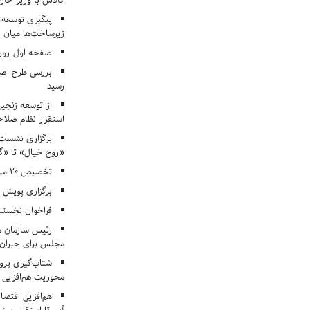
کالاس با وزیر خارج
پیگیری توسعه 
زیرساخت‌ها میان ا
صفحه اول روزنامه‌های 
بررسی طرح اصلا
رسید
از توسعه زنجیر
استقرار نظام صلا
برگزاری نشست‌
«روح خیال» تا «گ
تخصیص ۲۰ میلیارد تومان برای درمان بیماران هموفیلی
برگزاری پویش «۴ کتاب، ۴ فصل» در مراکز کانون ا
فراخوان نخستی
رئیس سازمان م
مجلس برای جبران 
شتاب‌گیری پروژ
محوریت هم‌افزایی 
هم‌افزایی اقتص