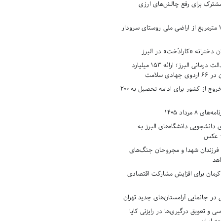
شترک برای رفع چالش‌های ارزی
رفع تصرف ۱۷۸۰ مترمربع از اراضی ملی روستای سرودار
 دخترانه «کارادُخت» در البرز
رکوردزنی در عدالت درمانی البرز؛ ارائه ۱۵۳ میلیارد
دی سلامت
افزایش وثیقه خروج از کشور برای ادامه تحصیل به ۲۰۰
8 مرداد 1405
ی دانشجویی دانشگاه‌های البرز به
+ عکس
 فرزندان شهدا و مجروحان جنگ‌های
هد
 کرمان برای افزایش مشارکت اقتصادی
در جانمایی آرامستان‌های جدید تهران
سی و تعویق درگیری‌ها در رایزنی کایا