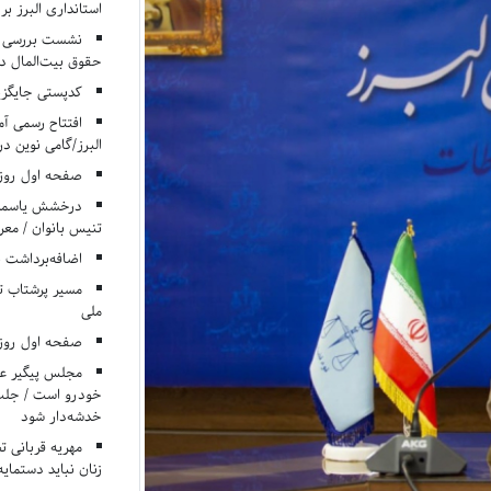
استانداری البرز ب
نشست بررسی م
حقوق بیت‌المال در
کدپستی جایگزی
افتتاح رسمی آم
البرز/گامی نوین در
صفحه اول روزنامه‌های 
درخشش یاسمن ی
تنیس بانوان / معرف
اضافه‌برداشت 
مسیر پرشتاب ت
ملی
صفحه اول روزنامه‌های 
مجلس پیگیر عدم
خودرو است / جلب ا
خدشه‌دار شود
مهریه قربانی 
زنان نباید دستمایه