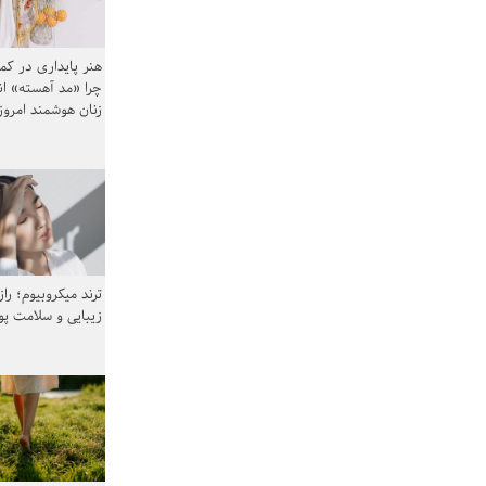
هنر پایداری در کم
چرا «مد آهسته» ا
زنان هوشمند امرو
ترند میکروبیوم؛ را
زیبایی و سلامت پ