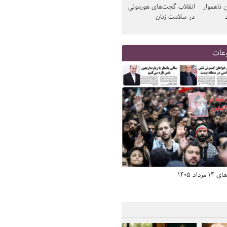
 ناهموار
انقلاب گجت‌های هورمونی
در سلامت زنان
عات
د 1405
صفحه اول روزنامه‌های 14 مرداد 1405