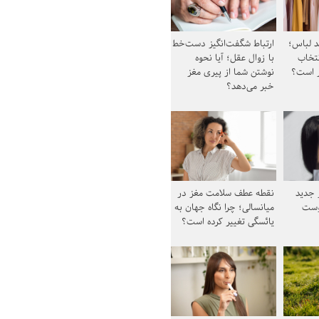
د لباس؛
ارتباط شگفت‌انگیز دست‌خط
نتخاب
با زوال عقل؛ آیا نحوه
ز است؟
نوشتن شما از پیری مغز
خبر می‌دهد؟
ز جدید
نقطه عطف سلامت مغز در
وست
میانسالی؛ چرا نگاه جهان به
یائسگی تغییر کرده است؟