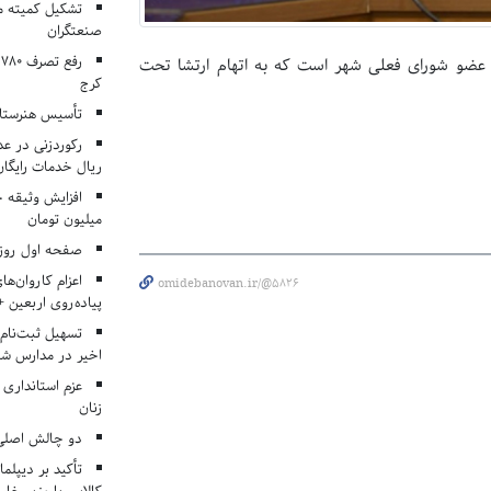
تشکیل کمیته م
صنعتگران
عضو شورای فعلی شهر است که به اتهام ارتشا تحت
کرج
تأسیس هنرستان
ریال خدمات رایگان در ۶۶ اردوی جها
میلیون تومان
صفحه اول روزنامه‌های 
اعزام کاروان‌ها
omidebanovan.ir/@5826
پیاده‌روی اربعین 
تسهیل ثبت‌نام
اخیر در مدارس شا
عزم استانداری
زنان
دو چالش اصلی 
تأکید بر دیپلما