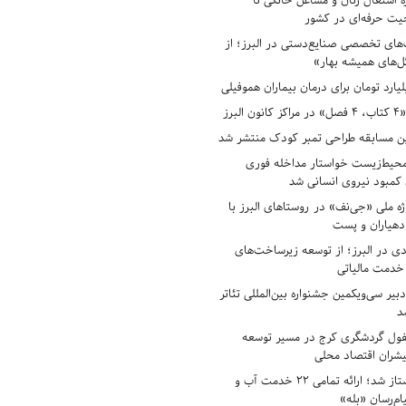
ه اشتغال زنان و مشاغل خانگی تا
حیت حرفه‌ای در کشور
های تخصصی صنایع‌دستی در البرز؛ از
ل‌های همیشه بهار»
لبرز
ن مسابقه طراحی تمبر کودک منتشر شد
حیط‌زیست خواستار مداخله فوری
کمبود نیروی انسانی شد
ه ملی «جی‌نف» در روستاهای البرز با
دهیاران و پست
ادی در البرز؛ از توسعه زیرساخت‌های
 خدمت مالیاتی
بیر سی‌ویکمین جشنواره بین‌المللی تئاتر
د
فول گردشگری کرج در مسیر توسعه
پیشران اقتصاد محلی
آبفای البرز پیشتاز شد؛ ارائه تمامی ۲۲ خدمت آب و
ام‌رسان «بله»