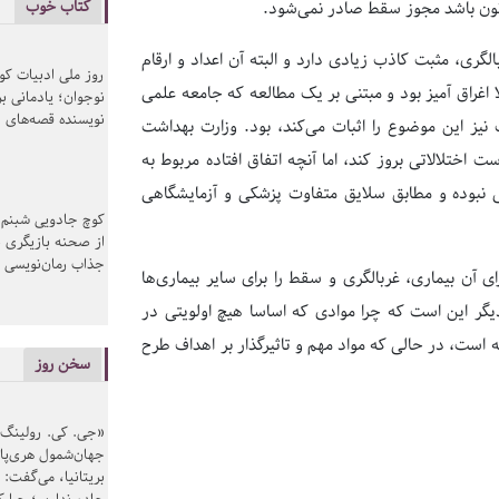
کتاب خوب
قانون باشد مجوز سقط صادر نمی‌شود.
ری، مثبت کاذب زیادی دارد و البته آن اعداد و ارقام
روز ملی ادبیات ک
 اغراق آمیز بود و مبتنی بر یک مطالعه که جامعه علمی
نوجوان؛ یادمانی بر
نویسنده قصه‌های 
ت نیز این موضوع را اثبات می‌کند، بود. وزارت بهداشت
 اختلالاتی بروز کند، اما آنچه اتفاق افتاده مربوط به
 نبوده ‌و مطابق سلایق متفاوت پزشکی و آزمایشگاهی
کوچ جادویی شبنم 
از صحنه بازیگری ب
جذاب رمان‌نویسی
ی آن بیماری، غربالگری و سقط را برای سایر بیماری‌ها
ر این است که چرا موادی که اساسا هیچ اولویتی در
ه است، در حالی که مواد مهم و تاثیرگذار بر اهداف طرح
سخن روز
«جی. کی. رولینگ» ن
جهان‌شمول هری‌پاتر
بریتانیا، می‌گفت: 