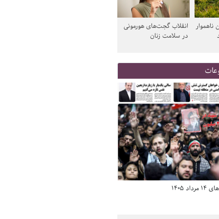
 ناهموار
انقلاب گجت‌های هورمونی
در سلامت زنان
عات
د 1405
صفحه اول روزنامه‌های 14 مرداد 1405