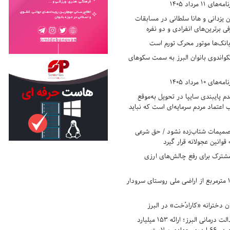
11 مرداد 1405
زدانی و هانا سلطانی در مسابقات
ی برترین‌های انفرادی و دو نفره
بانک‌ها موتور محرک تورم است
کواندوی بانوان البرز به سمت سکوهای
10 مرداد 1405
 پایبندی سایپا در تحویل به‌موقع
عتماد مردم سرمایه‌ای است که نباید
تصمیمات شتاب‌زده نشود / حق شرعی
 قوانین عجولانه قرار گیرد
شترک برای رفع چالش‌های ارزی
رفع تصرف ۱۷۸۰ مترمربع از اراضی ملی روستای سرودار
 دخترانه «کارادُخت» در البرز
رکوردزنی در عدالت درمانی البرز؛ ارائه ۱۵۳ میلیارد