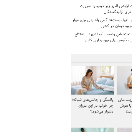
رایشی البرز زیر ذره‌بین؛ ضرورت
 برای تولیدکنندگان
تنها نیست»؛ گامی راهبردی برای مهار
جیره درمان در کشور
بیمارستان ۱۳۵ تختخوابی ولیعصر کمالشهر؛ از افتتاح
معکوس برای بهره‌برداری کامل
یت مالی
یائسگی و چالش‌های شبانه؛
 با هوش
چرا خواب در این دوران
وت»
دشوار می‌شود؟