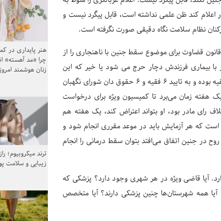
ن نکند، قابل پیگرد نیست. اعلام غربالگری را منوط به
 اعلام کند ظن علمی نداشته است، قابل پیگرد نیست و
کنان نظام سلامت نگاه دقیقی صورت نگرفته است.
هنر پایداری در کم
انه این قانون قضاوت برای موضوع سقط جنین با ناهنجاری را از
چرا «مد آهسته» ا
ر با بیماری فرزندش دچار حرج می شود یا خیر که این
زنان هوشمند امرو
برخلاف قانون سقط درمانی سال ۱۳۸۴ است که برگرفته از استفتایات ولی فقیه بوده و به تایید ۶ فقیه و ۶ حقوق دان شورای نگهبان
دن دارد. یک هفته زمان می‌برد تا کمیسیون ویژه برای درخواست
ف رای مادر بود، او بتواند اعتراض کند، یک هفته هم
ی است که هر آزمایش باید در موعد مقرری انجام شود و
 نحوی تنظیم شود تا در کمتر از ۴ ماه که حلول روح در جنین اتفاق می‌افتد بتوان سقط درمانی را انجام
ترند میکروبیوم؛ را
زیبایی و سلامت پ
رد. آیا قاضی ویژه در هر شهری وجود دارد؟ پزشکی که
آیا همه شهرستان‌ها چنین پزشکی دارند؟ آیا متخصص