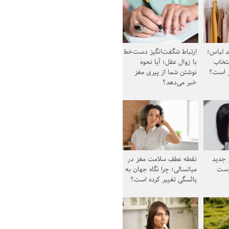
د لباس؛
ارتباط شگفت‌انگیز دست‌خط
نتخاب
با زوال عقل؛ آیا نحوه
ز است؟
نوشتن شما از پیری مغز
خبر می‌دهد؟
ز جدید
نقطه عطف سلامت مغز در
وست
میانسالی؛ چرا نگاه جهان به
یائسگی تغییر کرده است؟