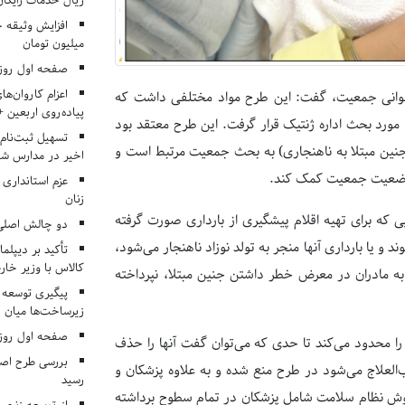
ریال خدمات رایگان در ۶۶ اردوی جها
میلیون تومان
صفحه اول روزنامه‌های 
اعزام کاروان‌ها
وانی جمعیت، گفت: این طرح مواد مختلفی داشت که
پیاده‌روی اربعین 
رداخت، مورد بحث اداره ژنتیک قرار گرفت. این طرح معتقد بود
تسهیل ثبت‌نام
ی جنین مبتلا به ناهنجاری) به بحث جمعیت مرتبط است و
اخیر در مدارس شا
 وضعیت جمعیت کمک کند.
عزم استانداری
زنان
ی که برای تهیه اقلام پیشگیری از بارداری صورت گرفته
دو چالش اصلی 
 و یا بارداری آنها منجر به تولد نوزاد ناهنجار می‌شود،
تأکید بر دیپلما
کالاس با وزیر خارج
 به مادران در معرض خطر داشتن جنین مبتلا، نپرداخته
پیگیری توسعه 
زیرساخت‌ها میان ا
صفحه اول روزنامه‌های 
به شدت آن را محدود می‌کند تا حدی که می‌توان گفت آنها را حذف
بررسی طرح اصلا
ب‌العلاج می‌شود در طرح منع شده و به علاوه پزشکان و
رسید
ز دوش نظام سلامت شامل پزشکان در تمام سطوح برداشته