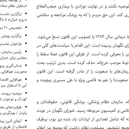
از توسعه زنجیر
استقرار نظام صلا
صیه نکنند ‌و در نهایت نوزادی با بیماری صعب‌العلاج
برگزاری نشست‌
یری کند. این حق مردم را که به پزشک مراجعه و سلامتی
«روح خیال» تا «گ
تخصیص ۲۰ میلیارد تومان برای درمان بیماران هموفیلی
برگزاری پویش «۴ کتاب، ۴ فصل» در مراکز کانون ا
سماوات ادامه داد: درخصوص ماده ۵۶ طرح جوانی جمعیت نیز قانون سقط درمانی سال ۱۳۸۴ با تصویب این قانون نسخ می‌شود.
فراخوان نخستی
ورای نگهبان رسیده است. این اقدام با سیاست‌های کلی در
رئیس سازمان م
 را معرفی کرده است. از طرفی این قانون عملا سقط را
مجلس برای جبران 
که نوعا موجب حرج‌اند حذف کرده است. بدین ترتیب بحث
شتاب‌گیری پروژ
درمان‌های با صعوبت را از مادر گرفته است. این قانون
محوریت هم‌افزایی 
هم‌افزایی اقتص
 صعوبت) را هم به قاضی ویژه با طی مسیری پیچیده و
آبی تا استقرار میز
مرضیه برومند د
کودک و نوجوان ش
ه، سازمان نظام پزشکی، پزشکی قانونی، حقوقدانان و
ظرفیت‌های مغ
سلامی و کمیسیون مربوطه رسید. شورای نگهبان در نوبت
پایدار / بوم‌گردی 
 که شامل تعدادی از ایرادات یاد شده نیز بود، برطرف
فاضلاب از طریق پی
از مجمع تشخیص مصلحت نظام داشت که مجمع نیز اعلام