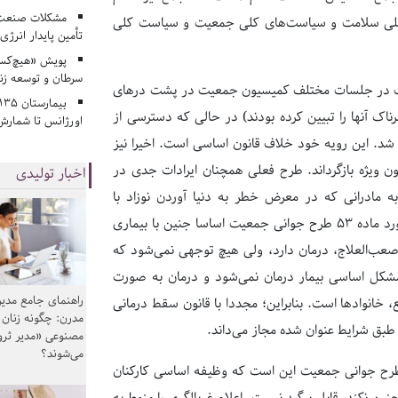
مشکلات صنعت آ
ی کلی سلامت و سیاست‌های کلی جمعیت و سیاست کلی
تأمین پایدار انرژی
پویش «هیچ‌کس 
سرطان و توسعه زن
معیت در جلسات مختلف کمیسیون جمعیت در پشت درهای
اک آنها را تبیین کرده بودند) در حالی که دسترسی از
اورژانس تا شمارش 
شد. این رویه خود خلاف قانون اساسی است. اخیرا نیز
ون ویژه بازگرداند. طرح فعلی همچنان ایرادات جدی در
اخبار تولیدی
 به مادرانی که در معرض خطر به دنیا آوردن نوزاد با
ناهنجاری‌ها هستند همچنان محدودیت وجود دارد و یا به طور مثال در مورد ماده ۵۳ طرح جوانی جمعیت اساسا جنین با بیماری
صعب‌العلاج، درمان دارد، ولی هیچ توجهی نمی‌شود که
 مشکل اساسی بیمار درمان نمی‌شود و درمان به صورت
راهنمای جامع مدیر
 خانوادها است. بنابراین؛ مجددا با قانون سقط درمانی
مدرن: چگونه زنان
مصنوعی «مدیر ثر
می‌شوند؟
 اداره ژنتیک وزارت بهداشت، تاکید کرد: ایراد اساسی دیگر ماده ۵۳ طرح جوانی جمعیت این است که وظیفه اساسی کارکنان