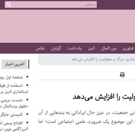
 فناوری
بین الملل
البرز
یادداشت
گزارش
عکس
ری، مرگ و معلولیت را افزایش می‌دهد
آخرین اخبار
صفحه اول روزنامه‌های 
استفاده از ظر
استانداری البرز ب
یت را افزایش می‌دهد
نشست بررسی م
حقوق بیت‌المال در
 جمعیت، در عین حال ایراداتی به بندهایی از آن
کدپستی جایگزی
ا این موضوع یک ضرورت علمی اجتماعی است؛ اما
افتتاح رسمی آم
البرز/گامی نوین در