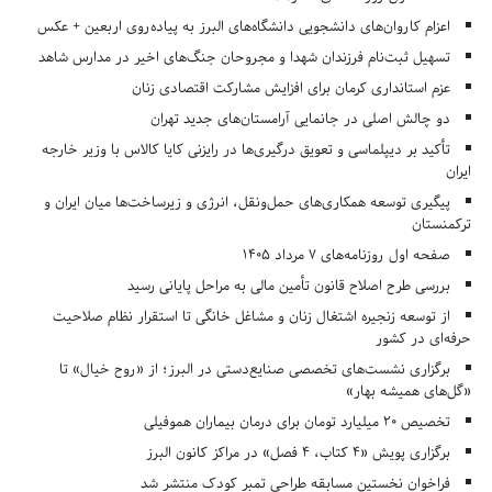
اعزام کاروان‌های دانشجویی دانشگاه‌های البرز به پیاده‌روی اربعین + عکس
تسهیل ثبت‌نام فرزندان شهدا و مجروحان جنگ‌های اخیر در مدارس شاهد
عزم استانداری کرمان برای افزایش مشارکت اقتصادی زنان
دو چالش اصلی در جانمایی آرامستان‌های جدید تهران
تأکید بر دیپلماسی و تعویق درگیری‌ها در رایزنی کایا کالاس با وزیر خارجه
ایران
پیگیری توسعه همکاری‌های حمل‌ونقل، انرژی و زیرساخت‌ها میان ایران و
ترکمنستان
صفحه اول روزنامه‌های 7 مرداد 1405
بررسی طرح اصلاح قانون تأمین مالی به مراحل پایانی رسید
از توسعه زنجیره اشتغال زنان و مشاغل خانگی تا استقرار نظام صلاحیت
حرفه‌ای در کشور
برگزاری نشست‌های تخصصی صنایع‌دستی در البرز؛ از «روح خیال» تا
«گل‌های همیشه بهار»
تخصیص ۲۰ میلیارد تومان برای درمان بیماران هموفیلی
برگزاری پویش «۴ کتاب، ۴ فصل» در مراکز کانون البرز
فراخوان نخستین مسابقه طراحی تمبر کودک منتشر شد