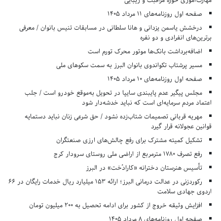
مهارت‌آموزی حوزه مراقبت و زیبایی
صفحه اول روزنامه‌های 11 مرداد 1405
درخشش یاسمن یزدانی و هانا سلطانی در مسابقات تنیس بانوان / معرفی
برترین‌های انفرادی و دو نفره
اضافه‌برداشت بانک‌ها موتور محرک تورم است
مسیر پرشتاب تکواندوی بانوان البرز به سمت سکوهای ملی
صفحه اول روزنامه‌های 10 مرداد 1405
مجلس پیگیر عدم پایبندی سایپا در تحویل به‌موقع خودرو است / جلب
اعتماد مردم سرمایه‌ای است که نباید خدشه‌دار شود
مهریه قربانی تصمیمات شتاب‌زده نشود / حق شرعی زنان نباید دستمایه
قوانین عجولانه قرار گیرد
تشکیل کمیته مشترک برای رفع چالش‌های ارزی صنعتگران
رفع تصرف ۱۷۸۰ مترمربع از اراضی ملی روستای سرودار کرج
تأسیس هنرستان دخترانه «کارادُخت» در البرز
رکوردزنی در عدالت درمانی البرز؛ ارائه ۱۵۳ میلیارد ریال خدمات رایگان در ۶۶
اردوی جهادی سلامت
افزایش وثیقه خروج از کشور برای ادامه تحصیل به ۲۰۰ میلیون تومان
صفحه اول روزنامه‌های 8 مرداد 1405