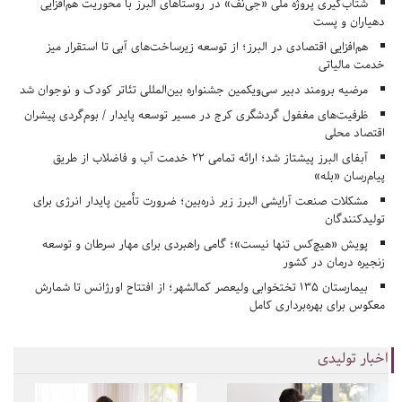
شتاب‌گیری پروژه ملی «جی‌نف» در روستاهای البرز با محوریت هم‌افزایی
دهیاران و پست
هم‌افزایی اقتصادی در البرز؛ از توسعه زیرساخت‌های آبی تا استقرار میز
خدمت مالیاتی
مرضیه برومند دبیر سی‌ویکمین جشنواره بین‌المللی تئاتر کودک و نوجوان شد
ظرفیت‌های مغفول گردشگری کرج در مسیر توسعه پایدار / بوم‌گردی پیشران
اقتصاد محلی
آبفای البرز پیشتاز شد؛ ارائه تمامی ۲۲ خدمت آب و فاضلاب از طریق
پیام‌رسان «بله»
مشکلات صنعت آرایشی البرز زیر ذره‌بین؛ ضرورت تأمین پایدار انرژی برای
تولیدکنندگان
پویش «هیچ‌کس تنها نیست»؛ گامی راهبردی برای مهار سرطان و توسعه
زنجیره درمان در کشور
بیمارستان ۱۳۵ تختخوابی ولیعصر کمالشهر؛ از افتتاح اورژانس تا شمارش
معکوس برای بهره‌برداری کامل
اخبار تولیدی