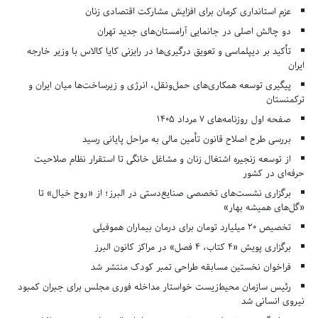
عزم استانداری کرمان برای افزایش مشارکت اقتصادی زنان
دو چالش اصلی در جانمایی آرامستان‌های جدید تهران
تأکید بر دیپلماسی و تعویق درگیری‌ها در رایزنی کایا کالاس با وزیر خارجه
ایران
پیگیری توسعه همکاری‌های حمل‌ونقل، انرژی و زیرساخت‌ها میان ایران و
ترکمنستان
صفحه اول روزنامه‌های 7 مرداد 1405
بررسی طرح اصلاح قانون تأمین مالی به مراحل پایانی رسید
از توسعه زنجیره اشتغال زنان و مشاغل خانگی تا استقرار نظام صلاحیت
حرفه‌ای در کشور
برگزاری نشست‌های تخصصی صنایع‌دستی در البرز؛ از «روح خیال» تا
«گل‌های همیشه بهار»
تخصیص ۲۰ میلیارد تومان برای درمان بیماران هموفیلی
برگزاری پویش «۴ کتاب، ۴ فصل» در مراکز کانون البرز
فراخوان نخستین مسابقه طراحی تمبر کودک منتشر شد
رئیس سازمان محیط‌زیست خواستار مداخله فوری مجلس برای جبران کمبود
نیروی انسانی شد