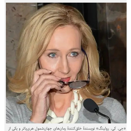
«جی. کی. رولینگ» نویسندهٔ خلق‌کنندهٔ رمان‌های جهان‌شمول هری‌پاتر و یکی از