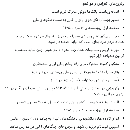
برترین‌های انفرادی و دو نفره
اضافه‌برداشت بانک‌ها موتور محرک تورم است
مسیر پرشتاب تکواندوی بانوان البرز به سمت سکوهای ملی
صفحه اول روزنامه‌های 10 مرداد 1405
مجلس پیگیر عدم پایبندی سایپا در تحویل به‌موقع خودرو است / جلب
اعتماد مردم سرمایه‌ای است که نباید خدشه‌دار شود
مهریه قربانی تصمیمات شتاب‌زده نشود / حق شرعی زنان نباید دستمایه
قوانین عجولانه قرار گیرد
تشکیل کمیته مشترک برای رفع چالش‌های ارزی صنعتگران
رفع تصرف ۱۷۸۰ مترمربع از اراضی ملی روستای سرودار کرج
تأسیس هنرستان دخترانه «کارادُخت» در البرز
رکوردزنی در عدالت درمانی البرز؛ ارائه ۱۵۳ میلیارد ریال خدمات رایگان در ۶۶
اردوی جهادی سلامت
افزایش وثیقه خروج از کشور برای ادامه تحصیل به ۲۰۰ میلیون تومان
صفحه اول روزنامه‌های 8 مرداد 1405
اعزام کاروان‌های دانشجویی دانشگاه‌های البرز به پیاده‌روی اربعین + عکس
تسهیل ثبت‌نام فرزندان شهدا و مجروحان جنگ‌های اخیر در مدارس شاهد