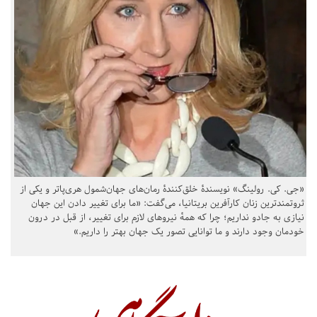
«جی. کی. رولینگ» نویسندهٔ خلق‌کنندهٔ رمان‌های جهان‌شمول هری‌پاتر و یکی از
ثروتمندترین زنان کارآفرین بریتانیا، می‌گفت: «ما برای تغییر دادن این جهان
نیازی به جادو نداریم؛ چرا که همهٔ نیروهای لازم برای تغییر، از قبل در درون
خودمان وجود دارند و ما توانایی تصور یک جهان بهتر را داریم.»