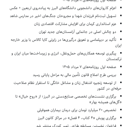
صفحه اول روزنامه‌های 8 مرداد 1405
اعزام کاروان‌های دانشجویی دانشگاه‌های البرز به پیاده‌روی اربعین + عکس
تسهیل ثبت‌نام فرزندان شهدا و مجروحان جنگ‌های اخیر در مدارس شاهد
عزم استانداری کرمان برای افزایش مشارکت اقتصادی زنان
دو چالش اصلی در جانمایی آرامستان‌های جدید تهران
تأکید بر دیپلماسی و تعویق درگیری‌ها در رایزنی کایا کالاس با وزیر خارجه
ایران
پیگیری توسعه همکاری‌های حمل‌ونقل، انرژی و زیرساخت‌ها میان ایران و
ترکمنستان
صفحه اول روزنامه‌های 7 مرداد 1405
بررسی طرح اصلاح قانون تأمین مالی به مراحل پایانی رسید
از توسعه زنجیره اشتغال زنان و مشاغل خانگی تا استقرار نظام صلاحیت
حرفه‌ای در کشور
برگزاری نشست‌های تخصصی صنایع‌دستی در البرز؛ از «روح خیال» تا
«گل‌های همیشه بهار»
تخصیص ۲۰ میلیارد تومان برای درمان بیماران هموفیلی
برگزاری پویش «۴ کتاب، ۴ فصل» در مراکز کانون البرز
فراخوان نخستین مسابقه طراحی تمبر کودک منتشر شد