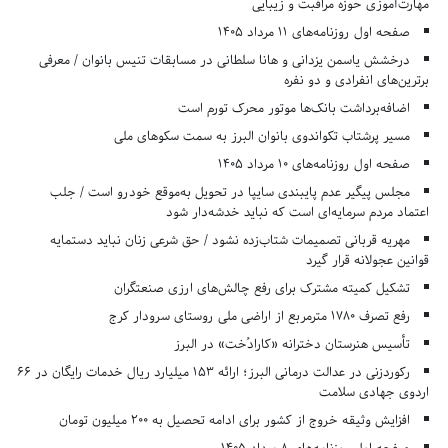
مهارت‌آموزی حوزه مراقبت و زیبایی
صفحه اول روزنامه‌های 11 مرداد 1405
درخشش یاسمن یزدانی و هانا سلطانی در مسابقات تنیس بانوان / معرفی
برترین‌های انفرادی و دو نفره
اضافه‌برداشت بانک‌ها موتور محرک تورم است
مسیر پرشتاب تکواندوی بانوان البرز به سمت سکوهای ملی
صفحه اول روزنامه‌های 10 مرداد 1405
مجلس پیگیر عدم پایبندی سایپا در تحویل به‌موقع خودرو است / جلب
اعتماد مردم سرمایه‌ای است که نباید خدشه‌دار شود
مهریه قربانی تصمیمات شتاب‌زده نشود / حق شرعی زنان نباید دستمایه
قوانین عجولانه قرار گیرد
تشکیل کمیته مشترک برای رفع چالش‌های ارزی صنعتگران
رفع تصرف ۱۷۸۰ مترمربع از اراضی ملی روستای سرودار کرج
تأسیس هنرستان دخترانه «کارادُخت» در البرز
رکوردزنی در عدالت درمانی البرز؛ ارائه ۱۵۳ میلیارد ریال خدمات رایگان در ۶۶
اردوی جهادی سلامت
افزایش وثیقه خروج از کشور برای ادامه تحصیل به ۲۰۰ میلیون تومان