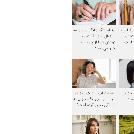
د لباس؛
ارتباط شگفت‌انگیز دست‌خط
نتخاب
با زوال عقل؛ آیا نحوه
ز است؟
نوشتن شما از پیری مغز
خبر می‌دهد؟
ز جدید
نقطه عطف سلامت مغز در
وست
میانسالی؛ چرا نگاه جهان به
یائسگی تغییر کرده است؟