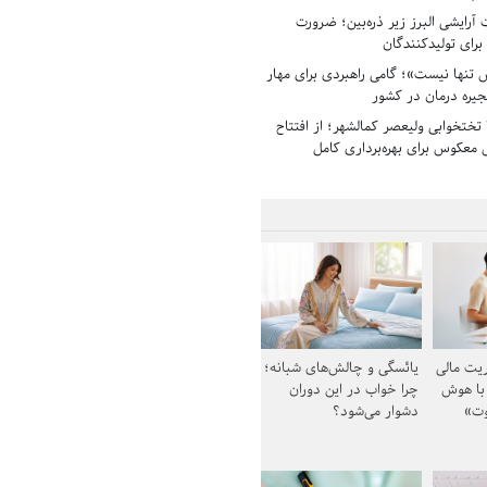
رایشی البرز زیر ذره‌بین؛ ضرورت
 برای تولیدکنندگان
تنها نیست»؛ گامی راهبردی برای مهار
جیره درمان در کشور
بیمارستان ۱۳۵ تختخوابی ولیعصر کمالشهر؛ از افتتاح
معکوس برای بهره‌برداری کامل
یت مالی
یائسگی و چالش‌های شبانه؛
 با هوش
چرا خواب در این دوران
وت»
دشوار می‌شود؟