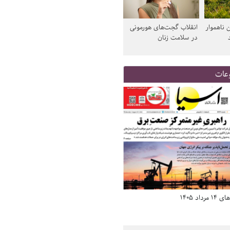
 ناهموار
انقلاب گجت‌های هورمونی
در سلامت زنان
عات
د 1405
صفحه اول روزنامه‌های 14 مرداد 1405