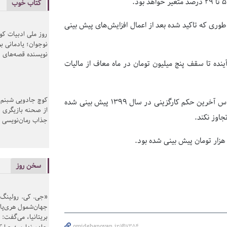
کتاب خوب
چهار میلیون و ۵۰۰ هزار تومان است به طوری که تاکید شده بعد از اعمال افزایش‌های پیش بینی
روز ملی ادبیات ک
نوجوان؛ یادمانی بر
نویسنده قصه‌های 
نده تا سقف پنج میلیون تومان در ماه معاف از مالیات
کوچ جادویی شبنم 
این در حالی‌است که در سال جاری افزایش حقوق کارکنان ۲۵ درصد بر اساس آخرین حکم کارگزینی در سال ۱۳۹۹ پیش بینی شده
از صحنه بازیگری ب
جذاب رمان‌نویسی
سخن روز
«جی. کی. رولینگ» ن
جهان‌شمول هری‌پاتر
بریتانیا، می‌گفت: 
omidebanovan.ir/@7354