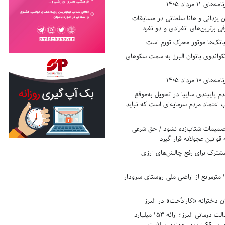
11 مرداد 1405
زدانی و هانا سلطانی در مسابقات
ی برترین‌های انفرادی و دو نفره
بانک‌ها موتور محرک تورم است
کواندوی بانوان البرز به سمت سکوهای
10 مرداد 1405
 پایبندی سایپا در تحویل به‌موقع
عتماد مردم سرمایه‌ای است که نباید
تصمیمات شتاب‌زده نشود / حق شرعی
 قوانین عجولانه قرار گیرد
شترک برای رفع چالش‌های ارزی
رفع تصرف ۱۷۸۰ مترمربع از اراضی ملی روستای سرودار
 دخترانه «کارادُخت» در البرز
رکوردزنی در عدالت درمانی البرز؛ ارائه ۱۵۳ میلیارد