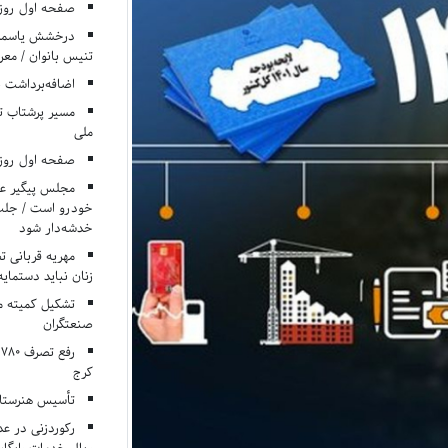
صفحه اول روزنامه‌های 
درخشش یاسمن ی
تنیس بانوان / معرف
اضافه‌برداشت 
مسیر پرشتاب ت
ملی
صفحه اول روزنامه‌های 
مجلس پیگیر عدم
خودرو است / جلب ا
خدشه‌دار شود
مهریه قربانی 
زنان نباید دستمایه
تشکیل کمیته م
صنعتگران
کرج
تأسیس هنرستان