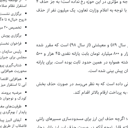
از توسعه زنجیر
هدفمندی یارانه‌ها می‌گذرد، به دلیل عدم ضمانت قانون، هنوز اتفاق قابل توجه و مؤثری در این حوزه رخ نداده است؛ به جز حذف ۴
استقرار نظام صلا
مراه شد و با توجه به اعلام وزارت تعاون، یک میلیون نفر از حذف
برگزاری نشست‌
«روح خیال» تا «گ
تخصیص ۲۰ میلیارد تومان برای درمان بیماران هموفیلی
برگزاری پویش «۴ کتاب، ۴ فصل» در مراکز کانون ا
فراخوان نخستی
دیگر بحث مهم در لایحه بودجه ۱۴۰۱، تثبیت نرخ مربوط به یارانه نقدی (از سال ۸۹) و معیشتی (از سال ۹۸) است که مقرر شده
رئیس سازمان م
بدون تغییر و همانند سال ۱۴۰۰ پرداخت شود؛ به طوری که در لایحه ۴۲ هزار و ۸۰۰ میلیارد تومان بابت یارانه نقدی ۴۵ هزار و ۵۰۰
مجلس برای جبران 
ته همواره در همین حدود ثابت بوده است. برای یارانه
شتاب‌گیری پروژ
محوریت هم‌افزایی 
هم‌افزایی اقتص
شت که دولت سیزدهم وعده پرداخت یارانه ۱۱۰ هزار تومانی داده است که به نظر می‌رسد در صورت حذف بخش
آبی تا استقرار میز
به پرداخت ارقام بالاتر اقدام کند.
مرضیه برومند د
کودک و نوجوان ش
ظرفیت‌های مغ
پایدار / بوم‌گردی 
 ارز ۴۲۰۰ تومانی اشاره شده است؛ اگرچه حذف این ارز برای مسدودسازی مسیرهای رانتی
فاضلاب از طریق پی
ته قابل توجه آنکه در صورت حذف این ارز بازار دچار