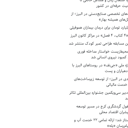
ه اشتغال زنان و مشاغل خانگی تا
حیت حرفه‌ای در کشور
های تخصصی صنایع‌دستی در البرز؛ از
ل‌های همیشه بهار»
لبرز
ن مسابقه طراحی تمبر کودک منتشر شد
حیط‌زیست خواستار مداخله فوری
کمبود نیروی انسانی شد
ه ملی «جی‌نف» در روستاهای البرز با
دهیاران و پست
ادی در البرز؛ از توسعه زیرساخت‌های
 خدمت مالیاتی
بیر سی‌ویکمین جشنواره بین‌المللی تئاتر
د
فول گردشگری کرج در مسیر توسعه
پیشران اقتصاد محلی
آبفای البرز پیشتاز شد؛ ارائه تمامی ۲۲ خدمت آب و
ام‌رسان «بله»