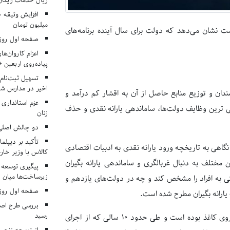
ریال خدمات رایگان در ۶۶ اردوی جها
میلیون تومان
 بودجه ۱۴۰۱ در حوزه معیشت نشان می‌دهد که دولت برای سال آینده برنامه‌های
صفحه اول روزنامه‌های 
اعزام کاروان‌ها
پیاده‌روی اربعین 
تسهیل ثبت‌نام
اخیر در مدارس شا
دان و توزیع منابع حاصل از آن به اقشار کم درآمد و
عزم استانداری
 ترین وظایف دولت‌ها، ساماندهی یارانه نقدی و حذف
زنان
دو چالش اصلی 
تأکید بر دیپلما
اهی به تاریخچه ورود یارانه نقدی به ادبیات اقتصادی
کالاس با وزیر خارج
ین مختلف به دنبال غربالگری و ساماندهی یارانه بگیران
پیگیری توسعه 
زیرساخت‌ها میان ا
تی به افراد را مشخص کند و چه در دولت‌های یازدهم و
صفحه اول روزنامه‌های 
ارانه بگیران مطرح شده است.
بررسی طرح اصلا
رسید
با این حال آنچه که در عرصه عمل رخ داده، خارج از قواعد نوشته شده روی کاغذ بوده است و طی حدود ۱۰ سالی که از اجرای