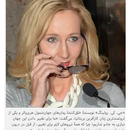
«جی. کی. رولینگ» نویسندهٔ خلق‌کنندهٔ رمان‌های جهان‌شمول هری‌پاتر و یکی از
ثروتمندترین زنان کارآفرین بریتانیا، می‌گفت: «ما برای تغییر دادن این جهان
نیازی به جادو نداریم؛ چرا که همهٔ نیروهای لازم برای تغییر، از قبل در درون