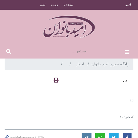
فارسی
ارتباط با ما
درباره ما
آرشیو
پایگاه خبری امید بانوان
اخبار
1، - :
کدخبر:
10
omidebanovan.ir/@10