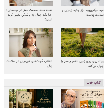
ترند میکروبیوم؛ راز جدید زیبایی و
نقطه عطف سلامت مغز در میانسالی؛
سلامت پوست
چرا نگاه جهان به یائسگی تغییر کرده
است؟
پیاده‌روی روی زمین ناهموار مغز را
انقلاب گجت‌های هورمونی در سلامت
جوان می‌کند
زنان
کتاب خوب