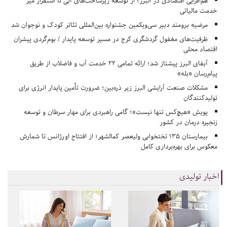
هم‌افزایی اقتصادی در البرز؛ از توسعه زیرساخت‌های آبی تا استقرار میز
خدمت مالیاتی
مرضیه برومند دبیر سی‌ویکمین جشنواره بین‌المللی تئاتر کودک و نوجوان شد
ظرفیت‌های مغفول گردشگری کرج در مسیر توسعه پایدار / بوم‌گردی پیشران
اقتصاد محلی
آبفای البرز پیشتاز شد؛ ارائه تمامی ۲۲ خدمت آب و فاضلاب از طریق
پیام‌رسان «بله»
مشکلات صنعت آرایشی البرز زیر ذره‌بین؛ ضرورت تأمین پایدار انرژی برای
تولیدکنندگان
پویش «هیچ‌کس تنها نیست»؛ گامی راهبردی برای مهار سرطان و توسعه
زنجیره درمان در کشور
بیمارستان ۱۳۵ تختخوابی ولیعصر کمالشهر؛ از افتتاح اورژانس تا شمارش
معکوس برای بهره‌برداری کامل
اخبار تولیدی