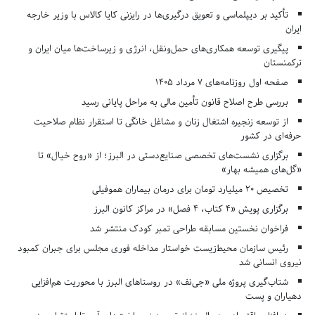
تأکید بر دیپلماسی و تعویق درگیری‌ها در رایزنی کایا کالاس با وزیر خارجه
ایران
پیگیری توسعه همکاری‌های حمل‌ونقل، انرژی و زیرساخت‌ها میان ایران و
ترکمنستان
صفحه اول روزنامه‌های 7 مرداد 1405
بررسی طرح اصلاح قانون تأمین مالی به مراحل پایانی رسید
از توسعه زنجیره اشتغال زنان و مشاغل خانگی تا استقرار نظام صلاحیت
حرفه‌ای در کشور
برگزاری نشست‌های تخصصی صنایع‌دستی در البرز؛ از «روح خیال» تا
«گل‌های همیشه بهار»
تخصیص ۲۰ میلیارد تومان برای درمان بیماران هموفیلی
برگزاری پویش «۴ کتاب، ۴ فصل» در مراکز کانون البرز
فراخوان نخستین مسابقه طراحی تمبر کودک منتشر شد
رئیس سازمان محیط‌زیست خواستار مداخله فوری مجلس برای جبران کمبود
نیروی انسانی شد
شتاب‌گیری پروژه ملی «جی‌نف» در روستاهای البرز با محوریت هم‌افزایی
دهیاران و پست