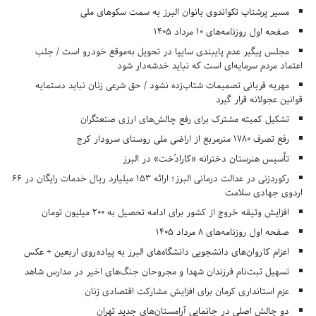
مسیر پرشتاب تکواندوی بانوان البرز به سمت سکوهای ملی
صفحه اول روزنامه‌های 10 مرداد 1405
مجلس پیگیر عدم پایبندی سایپا در تحویل به‌موقع خودرو است / جلب
اعتماد مردم سرمایه‌ای است که نباید خدشه‌دار شود
مهریه قربانی تصمیمات شتاب‌زده نشود / حق شرعی زنان نباید دستمایه
قوانین عجولانه قرار گیرد
تشکیل کمیته مشترک برای رفع چالش‌های ارزی صنعتگران
رفع تصرف ۱۷۸۰ مترمربع از اراضی ملی روستای سرودار کرج
تأسیس هنرستان دخترانه «کارادُخت» در البرز
رکوردزنی در عدالت درمانی البرز؛ ارائه ۱۵۳ میلیارد ریال خدمات رایگان در ۶۶
اردوی جهادی سلامت
افزایش وثیقه خروج از کشور برای ادامه تحصیل به ۲۰۰ میلیون تومان
صفحه اول روزنامه‌های 8 مرداد 1405
اعزام کاروان‌های دانشجویی دانشگاه‌های البرز به پیاده‌روی اربعین + عکس
تسهیل ثبت‌نام فرزندان شهدا و مجروحان جنگ‌های اخیر در مدارس شاهد
عزم استانداری کرمان برای افزایش مشارکت اقتصادی زنان
دو چالش اصلی در جانمایی آرامستان‌های جدید تهران