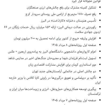
قوانین عجولانه قرار گیرد
تشکیل کمیته مشترک برای رفع چالش‌های ارزی صنعتگران
رفع تصرف ۱۷۸۰ مترمربع از اراضی ملی روستای سرودار کرج
تأسیس هنرستان دخترانه «کارادُخت» در البرز
رکوردزنی در عدالت درمانی البرز؛ ارائه ۱۵۳ میلیارد ریال خدمات رایگان در ۶۶
اردوی جهادی سلامت
افزایش وثیقه خروج از کشور برای ادامه تحصیل به ۲۰۰ میلیون تومان
صفحه اول روزنامه‌های 8 مرداد 1405
اعزام کاروان‌های دانشجویی دانشگاه‌های البرز به پیاده‌روی اربعین + عکس
تسهیل ثبت‌نام فرزندان شهدا و مجروحان جنگ‌های اخیر در مدارس شاهد
عزم استانداری کرمان برای افزایش مشارکت اقتصادی زنان
دو چالش اصلی در جانمایی آرامستان‌های جدید تهران
تأکید بر دیپلماسی و تعویق درگیری‌ها در رایزنی کایا کالاس با وزیر خارجه
ایران
پیگیری توسعه همکاری‌های حمل‌ونقل، انرژی و زیرساخت‌ها میان ایران و
ترکمنستان
صفحه اول روزنامه‌های 7 مرداد 1405