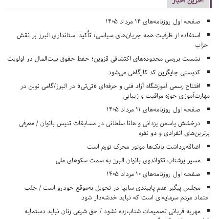
آخرین اخبار
صفحه اول روزنامه‌های 14 مرداد 1405
استفاده از ظرفیت همه جریان‌های سیاسی؛ تأکید استانداری البرز بر نقش
احزاب
نشست بررسی محدوده‌های اکتشافی قزوین؛ حفظ حقوق بیت‌المال در اولویت
کدپستی جایگزین کد کارگاهی می‌شود
افتتاح رسمی آموزشگاه آزاد فنی و حرفه‌ای «تی‌تی» در البرز/گامی نوین در
مهارت‌آموزی حوزه مراقبت و زیبایی
صفحه اول روزنامه‌های 11 مرداد 1405
درخشش یاسمن یزدانی و هانا سلطانی در مسابقات تنیس بانوان / معرفی
برترین‌های انفرادی و دو نفره
اضافه‌برداشت بانک‌ها موتور محرک تورم است
مسیر پرشتاب تکواندوی بانوان البرز به سمت سکوهای ملی
صفحه اول روزنامه‌های 10 مرداد 1405
مجلس پیگیر عدم پایبندی سایپا در تحویل به‌موقع خودرو است / جلب
اعتماد مردم سرمایه‌ای است که نباید خدشه‌دار شود
مهریه قربانی تصمیمات شتاب‌زده نشود / حق شرعی زنان نباید دستمایه