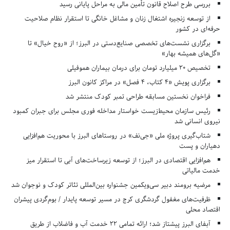
بررسی طرح اصلاح قانون تأمین مالی به مراحل پایانی رسید
از توسعه زنجیره اشتغال زنان و مشاغل خانگی تا استقرار نظام صلاحیت
حرفه‌ای در کشور
برگزاری نشست‌های تخصصی صنایع‌دستی در البرز؛ از «روح خیال» تا
«گل‌های همیشه بهار»
تخصیص ۲۰ میلیارد تومان برای درمان بیماران هموفیلی
برگزاری پویش «۴ کتاب، ۴ فصل» در مراکز کانون البرز
فراخوان نخستین مسابقه طراحی تمبر کودک منتشر شد
رئیس سازمان محیط‌زیست خواستار مداخله فوری مجلس برای جبران کمبود
نیروی انسانی شد
شتاب‌گیری پروژه ملی «جی‌نف» در روستاهای البرز با محوریت هم‌افزایی
دهیاران و پست
هم‌افزایی اقتصادی در البرز؛ از توسعه زیرساخت‌های آبی تا استقرار میز
خدمت مالیاتی
مرضیه برومند دبیر سی‌ویکمین جشنواره بین‌المللی تئاتر کودک و نوجوان شد
ظرفیت‌های مغفول گردشگری کرج در مسیر توسعه پایدار / بوم‌گردی پیشران
اقتصاد محلی
آبفای البرز پیشتاز شد؛ ارائه تمامی ۲۲ خدمت آب و فاضلاب از طریق